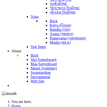
પ્રશ્નોપનિષદ
શ્વેતાશ્વતર ઉપનિષદ
ઐતરેય ઉપનિષદ
Yoga
Back
Kriya (ક્રિયા)
Bandha (બંધ)
Asana (આસન)
Pranayama (પ્રાણાયામ)
Mudra (મુદ્રા)
Yog Sutra
About
Back
Shri Yogeshwarji
Maa Sarveshwari
Mataji Jyotirmayi
Swargarohan
Sarvamangal
Web Site
You are here:
Home