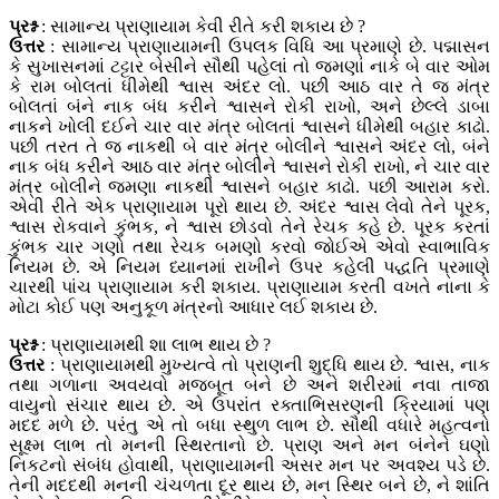
પ્રશ્ન
: સામાન્ય પ્રાણાયામ કેવી રીતે કરી શકાય છે ?
ઉત્તર
: સામાન્ય પ્રાણાયામની ઉપલક વિધિ આ પ્રમાણે છે. પદ્માસન
કે સુખાસનમાં ટટ્ટાર બેસીને સૌથી પહેલાં તો જમણાં નાકે બે વાર ઓમ
કે રામ બોલતાં ધીમેથી શ્વાસ અંદર લો. પછી આઠ વાર તે જ મંત્ર
બોલતાં બંને નાક બંધ કરીને શ્વાસને રોકી રાખો, અને છેલ્લે ડાબા
નાકને ખોલી દઈને ચાર વાર મંત્ર બોલતાં શ્વાસને ધીમેથી બહાર કાઢો.
પછી તરત તે જ નાકથી બે વાર મંત્ર બોલીને શ્વાસને અંદર લો, બંને
નાક બંધ કરીને આઠ વાર મંત્ર બોલીને શ્વાસને રોકી રાખો, ને ચાર વાર
મંત્ર બોલીને જમણા નાકથી શ્વાસને બહાર કાઢો. પછી આરામ કરો.
એવી રીતે એક પ્રાણાયામ પૂરો થાય છે. અંદર શ્વાસ લેવો તેને પૂરક,
શ્વાસ રોકવાને કુંભક, ને શ્વાસ છોડવો તેને રેચક કહે છે. પૂરક કરતાં
કુંભક ચાર ગણો તથા રેચક બમણો કરવો જોઈએ એવો સ્વાભાવિક
નિયમ છે. એ નિયમ ધ્યાનમાં રાખીને ઉપર કહેલી પદ્ધતિ પ્રમાણે
ચારથી પાંચ પ્રાણાયામ કરી શકાય. પ્રાણાયામ કરતી વખતે નાના કે
મોટા કોઈ પણ અનુકૂળ મંત્રનો આધાર લઈ શકાય છે.
પ્રશ્ન
: પ્રાણાયામથી શા લાભ થાય છે ?
ઉત્તર
: પ્રાણાયામથી મુખ્યત્વે તો પ્રાણની શુદ્ધિ થાય છે. શ્વાસ, નાક
તથા ગળાના અવયવો મજબૂત બને છે અને શરીરમાં નવા તાજા
વાયુનો સંચાર થાય છે. એ ઉપરાંત રક્તાભિસરણની ક્રિયામાં પણ
મદદ મળે છે. પરંતુ એ તો બધા સ્થુળ લાભ છે. સૌથી વધારે મહત્વનો
સૂક્ષ્મ લાભ તો મનની સ્થિરતાનો છે. પ્રાણ અને મન બંનેને ઘણો
નિકટનો સંબંધ હોવાથી, પ્રાણાયામની અસર મન પર અવશ્ય પડે છે.
તેની મદદથી મનની ચંચળતા દૂર થાય છે, મન સ્થિર બને છે, ને શાંતિ