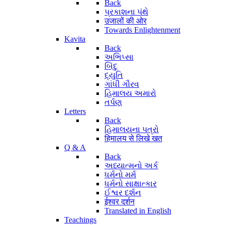
Back
પ્રકાશના પંથે
उजालों की ओर
Towards Enlightenment
Kavita
Back
અભિપ્સા
બિંદુ
દ્યુતિ
ગાંધી ગૌરવ
હિમાલય અમારો
તર્પણ
Letters
Back
હિમાલયના પત્રો
हिमालय से लिखे खत
Q & A
Back
અધ્યાત્મનો અર્ક
ધર્મનો મર્મ
ધર્મનો સાક્ષાત્કાર
ઈશ્વર દર્શન
ईश्वर दर्शन
Translated in English
Teachings