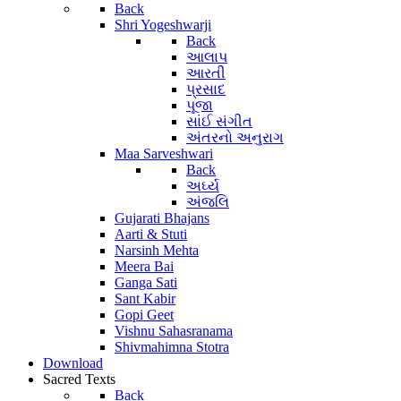
Back
Shri Yogeshwarji
Back
આલાપ
આરતી
પ્રસાદ
પૂજા
સાંઈ સંગીત
અંતરનો અનુરાગ
Maa Sarveshwari
Back
અર્ઘ્ય
અંજલિ
Gujarati Bhajans
Aarti & Stuti
Narsinh Mehta
Meera Bai
Ganga Sati
Sant Kabir
Gopi Geet
Vishnu Sahasranama
Shivmahimna Stotra
Download
Sacred Texts
Back