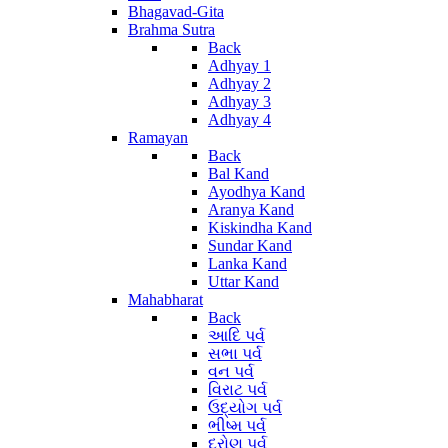
Bhagavad-Gita
Brahma Sutra
Back
Adhyay 1
Adhyay 2
Adhyay 3
Adhyay 4
Ramayan
Back
Bal Kand
Ayodhya Kand
Aranya Kand
Kiskindha Kand
Sundar Kand
Lanka Kand
Uttar Kand
Mahabharat
Back
આદિ પર્વ
સભા પર્વ
વન પર્વ
વિરાટ પર્વ
ઉદ્યોગ પર્વ
ભીષ્મ પર્વ
દ્રોણ પર્વ