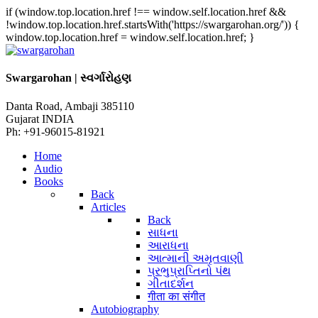
if (window.top.location.href !== window.self.location.href &&
!window.top.location.href.startsWith('https://swargarohan.org/')) {
window.top.location.href = window.self.location.href; }
Swargarohan | સ્વર્ગારોહણ
Danta Road, Ambaji 385110
Gujarat INDIA
Ph: +91-96015-81921
Home
Audio
Books
Back
Articles
Back
સાધના
આરાધના
આત્માની અમૃતવાણી
પ્રભુપ્રાપ્તિનો પંથ
ગીતાદર્શન
गीता का संगीत
Autobiography