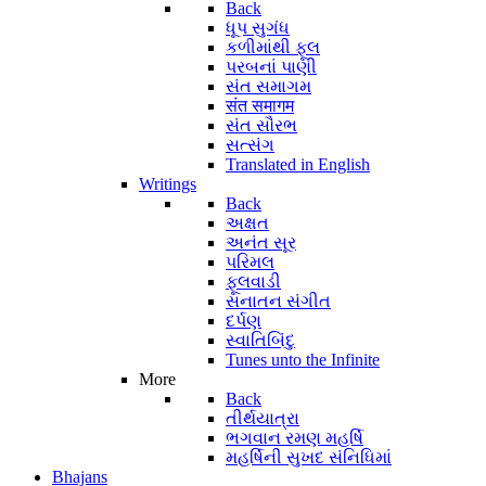
Back
ધૂપ સુગંધ
કળીમાંથી ફૂલ
પરબનાં પાણી
સંત સમાગમ
संत समागम
સંત સૌરભ
સત્સંગ
Translated in English
Writings
Back
અક્ષત
અનંત સૂર
પરિમલ
ફૂલવાડી
સનાતન સંગીત
દર્પણ
સ્વાતિબિંદુ
Tunes unto the Infinite
More
Back
તીર્થયાત્રા
ભગવાન રમણ મહર્ષિ
મહર્ષિની સુખદ સંનિધિમાં
Bhajans