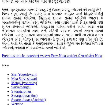
મેળવે છે. મનના વિકાર પણ ધીરે ધીરે દૂર થાય છે.
પ્રશ્ન
: પ્રાણાયામ કરનારે આહારનું ધ્યાન રાખવું જોઈએ એ સાચું છે ?
ઉત્તર
: હા, સાચું છે. પ્રાણાયામ કરનારે આહાર અને વિહાર બંનેનું
ધ્યાન રાખવું જોઈએ. વિહારનું ધ્યાન રાખવું જોઈએ એટલે કે
બ્રહ્મચર્યનું પાલન કરવું જોઈએ, તથા વધારે પડતી નિદ્રામાંથી પણ
મુક્તિ મેળવવી જોઈએ. આહારમાં વિશેષ કરીને ખાટાં, ખારાં તથા
તીખાતમ પદાર્થોનો તથા રાતે મોડેથી ખાવાની ટેવનો ત્યાગ કરવો
જોઈએ. પ્રાણાયામના અભ્યાસમાં આગળ વધ્યા પછી તો થોડો વખત
એકદમ સાદા ભોજન પર અથવા તો દૂધ ને ફળ પર પણ રહેવું પડે છે.
એનો અર્થ એ થયો કે પ્રાણાયામના સાધકે જીભ પર વિજય મેળવવો
જોઈએ, અથવા તો સ્વાદજય કરવો જોઈએ.
Previous article: આત્માનું સ્વરૂપ
Prev
Next article: ઈશ્વરદર્શન
Next
About
Shri Yogeshwarji
Maa Sarveshwari
Mataji Jyotirmayi
Sarvamangal
Swargarohan
Swargadwar (ios)
Swargadwar (Android)
Website