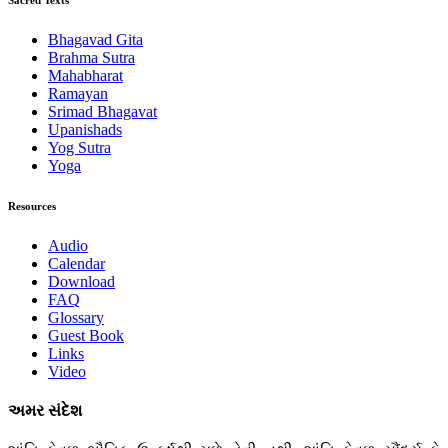
Sacred Texts
Bhagavad Gita
Brahma Sutra
Mahabharat
Ramayan
Srimad Bhagavat
Upanishads
Yog Sutra
Yoga
Resources
Audio
Calendar
Download
FAQ
Glossary
Guest Book
Links
Video
અમર સંદેશ