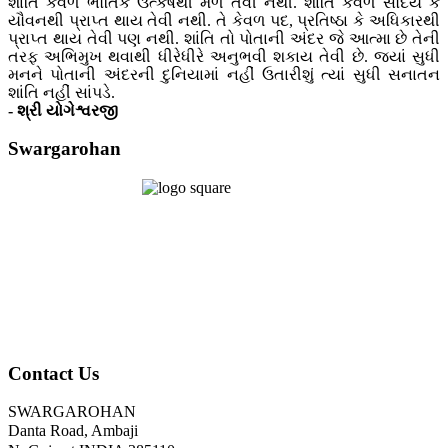
શાંતિ કેવળ ભૌતિક ઉત્કર્ષથી મળે તેવી નથી. શાંતિ કેવળ સૌંદર્ય કે
યૌવનથી પ્રાપ્ત થાય તેવી નથી. તે કેવળ પદ, પ્રતિષ્ઠા કે અધિકારથી
પ્રાપ્ત થાય તેવી પણ નથી. શાંતિ તો પોતાની અંદર જે આત્મા છે તેની
તરફ અભિમુખ થવાથી ધીરેધીરે અનુભવી શકાય તેવી છે. જ્યાં સુધી
મનને પોતાની અંદરની દુનિયામાં નહીં ઉતારીશું ત્યાં સુધી સનાતન
શાંતિ નહીં સાંપડે.
- શ્રી યોગેશ્વરજી
Swargarohan
Contact Us
SWARGAROHAN
Danta Road, Ambaji