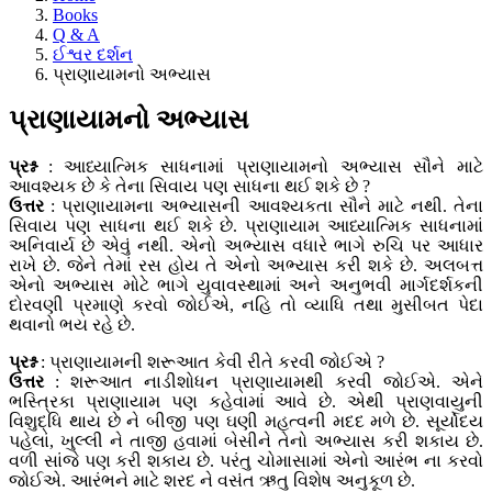
Books
Q & A
ઈશ્વર દર્શન
પ્રાણાયામનો અભ્યાસ
પ્રાણાયામનો અભ્યાસ
પ્રશ્ન
: આધ્યાત્મિક સાધનામાં પ્રાણાયામનો અભ્યાસ સૌને માટે
આવશ્યક છે કે તેના સિવાય પણ સાધના થઈ શકે છે ?
ઉત્તર
: પ્રાણાયામના અભ્યાસની આવશ્યકતા સૌને માટે નથી. તેના
સિવાય પણ સાધના થઈ શકે છે. પ્રાણાયામ આધ્યાત્મિક સાધનામાં
અનિવાર્ય છે એવું નથી. એનો અભ્યાસ વધારે ભાગે રુચિ પર આધાર
રાખે છે. જેને તેમાં રસ હોય તે એનો અભ્યાસ કરી શકે છે. અલબત્ત
એનો અભ્યાસ મોટે ભાગે યુવાવસ્થામાં અને અનુભવી માર્ગદર્શકની
દોરવણી પ્રમાણે કરવો જોઈએ, નહિ તો વ્યાધિ તથા મુસીબત પેદા
થવાનો ભય રહે છે.
પ્રશ્ન
: પ્રાણાયામની શરૂઆત કેવી રીતે કરવી જોઈએ ?
ઉત્તર
: શરૂઆત નાડીશોધન પ્રાણાયામથી કરવી જોઈએ. એને
ભસ્ત્રિકા પ્રાણાયામ પણ કહેવામાં આવે છે. એથી પ્રાણવાયુની
વિશુદ્ધિ થાય છે ને બીજી પણ ઘણી મહત્વની મદદ મળે છે. સૂર્યોદય
પહેલાં, ખુલ્લી ને તાજી હવામાં બેસીને તેનો અભ્યાસ કરી શકાય છે.
વળી સાંજે પણ કરી શકાય છે. પરંતુ ચોમાસામાં એનો આરંભ ના કરવો
જોઈએ. આરંભને માટે શરદ ને વસંત ઋતુ વિશેષ અનુકૂળ છે.