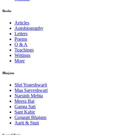
Books
Articles
Autobiography
Letters
Poems
Q & A
Teachings
Writings
More
Bhajans
Shri Yogeshwarji
Maa Sarveshwari
Narsinh Mehta
Meera Bai
Ganga Sati
Sant Kabir
Gujarati Bhajans
Aarti & Stuti