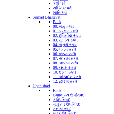
કર્ણ પર્વ
સૌપ્તિક પર્વ
શાંતિ પર્વ
Srimad Bhagavat
Back
00. માહાત્મ્ય
01. પ્રથમ સ્કંધ
02. દ્વિતીય સ્કંધ
03. તૃતીય સ્કંધ
04. ચતુર્થ સ્કંધ
05. પંચમ સ્કંધ
06. ષષ્ઠમ સ્કંધ
07. સપ્તમ સ્કંધ
08. અષ્ટમ સ્કંધ
09. નવમ સ્કંધ
10. દસમ સ્કંધ
11. એકાદશ સ્કંધ
12. દ્વાદશ સ્કંધ
Upanishad
Back
ઈશાવાસ્ય ઉપનિષદ
કઠોપનિષદ
માંડૂક્ય ઉપનિષદ
કેનોપનિષદ
મુંડક ઉપનિષદ