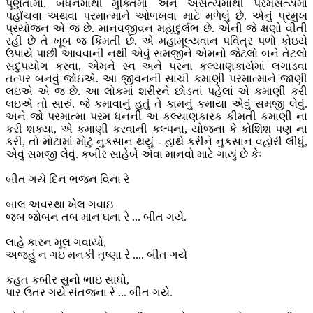
પૂર્ણતામાં, બંધનમાંથી મુક્તિમાં અને અસત્યમાંથી પરમસત્યમાં
પહોંચવા અથવા પરમાત્માને ઓળખવા માટે મળેલું છે. એનું પ્રમુખ
પ્રયોજન એ જ છે. માનવજીવન મહાદુર્લભ છે. એની જે ક્ષણો વીતી
રહી છે તે ખૂબ જ કિંમતી છે. એ મહામૂલ્યવાન પવિત્ર પળો કોઇયે
ઉપાયે પાછી આવવાની નથી એવું સમજીને એમનો જેટલો બને તેટલો
સદુપયોગ કરવા, એમને સ્વ અને પરના કલ્યાણકાર્યમાં લગાડવા
તત્પર બનવું જોઇએ. આ જીવનની સાચી કમાણી પરમાત્માને જાણી
લઇએ એ જ છે. આ લોકમાં શરીરને છોડતાં પહેલાં એ કમાણી કરી
લઇએ તો સારું. જે કમાવાનું હતું તે કામનું કમાયા એવું સમજી લેવું.
અને જો પરમાત્મા પરમ ધનની અ કલ્યાણકારક કીમતી કમાણી ના
કરી શક્યા, એ કમાણી કરવાની કલ્પના, યોજના કે કોશિશ પણ ના
કરી, તો મોટામાં મોટું નુકસાન થયું - હાથે કરીને નુકસાન વહોરી લીધું,
એવું સમજી લેવું. કબીર સાહેબે એવા માનવો માટે ગાયું છે કેઃ
બીત ગયે દિન ભજન વિના રે
બાલ અવસ્થા ખેલ ગવાઇ
જબ જોબન તબ માન ઘના રે ... બીત ગયે.
લાહે કારન મૂલ ગવાયો,
અજહું ન ગઇ મનકી તૃષ્ણા રે .... બીત ગયે
કહત કબીર સુનો ભાઇ સાધો,
પાર ઉતર ગયે સંતજના રે ... બીત ગયે.