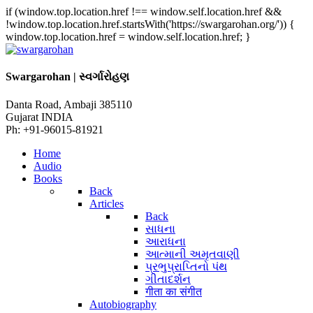
if (window.top.location.href !== window.self.location.href &&
!window.top.location.href.startsWith('https://swargarohan.org/')) {
window.top.location.href = window.self.location.href; }
Swargarohan | સ્વર્ગારોહણ
Danta Road, Ambaji 385110
Gujarat INDIA
Ph: +91-96015-81921
Home
Audio
Books
Back
Articles
Back
સાધના
આરાધના
આત્માની અમૃતવાણી
પ્રભુપ્રાપ્તિનો પંથ
ગીતાદર્શન
गीता का संगीत
Autobiography