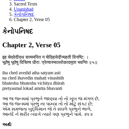
Sacred Texts
Upanishad
કેનોપનિષદ
Chapter 2, Verse 05
કેનોપનિષદ
Chapter 2, Verse 05
इह चेदवेदीदथ सत्यमस्ति न चेदिहावेदीन्महती विनष्टिः ।
भूतेषु भूतेषु विचित्य धीराः प्रेत्यास्माल्लोकादमृता भवन्ति ॥५॥
iha ched avedid atha satyam asti
na ched ihavedin mahati vinashtih
bhuteshu bhuteshu vichitya dhirah
pretyasmal lokad amrita bhavanti
આ જ જન્મમાં પ્રભુને જાણ્યા તો તો ખૂબ જ મંગલ છે,
આ જ જન્મમાં પ્રભુ ના પામ્યા તો તો મોટું સંકટ છે;
એમ સમજતા બુદ્ધિમાન જે તે સઘળે પ્રભુને ભાળે,
આનંદે ને શરીર ત્યાગે ત્યારે પણ પ્રભુને પામે. ॥૫॥
અર્થઃ