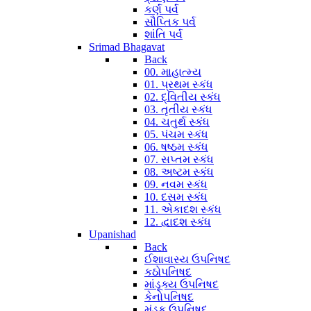
કર્ણ પર્વ
સૌપ્તિક પર્વ
શાંતિ પર્વ
Srimad Bhagavat
Back
00. માહાત્મ્ય
01. પ્રથમ સ્કંધ
02. દ્વિતીય સ્કંધ
03. તૃતીય સ્કંધ
04. ચતુર્થ સ્કંધ
05. પંચમ સ્કંધ
06. ષષ્ઠમ સ્કંધ
07. સપ્તમ સ્કંધ
08. અષ્ટમ સ્કંધ
09. નવમ સ્કંધ
10. દસમ સ્કંધ
11. એકાદશ સ્કંધ
12. દ્વાદશ સ્કંધ
Upanishad
Back
ઈશાવાસ્ય ઉપનિષદ
કઠોપનિષદ
માંડૂક્ય ઉપનિષદ
કેનોપનિષદ
મુંડક ઉપનિષદ