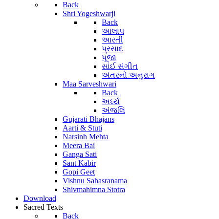
Back
Shri Yogeshwarji
Back
આલાપ
આરતી
પ્રસાદ
પૂજા
સાંઈ સંગીત
અંતરનો અનુરાગ
Maa Sarveshwari
Back
અર્ઘ્ય
અંજલિ
Gujarati Bhajans
Aarti & Stuti
Narsinh Mehta
Meera Bai
Ganga Sati
Sant Kabir
Gopi Geet
Vishnu Sahasranama
Shivmahimna Stotra
Download
Sacred Texts
Back