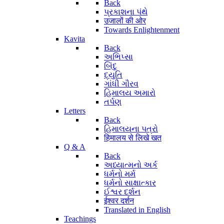
Back
પ્રકાશના પંથે
उजालों की ओर
Towards Enlightenment
Kavita
Back
અભિપ્સા
બિંદુ
દ્યુતિ
ગાંધી ગૌરવ
હિમાલય અમારો
તર્પણ
Letters
Back
હિમાલયના પત્રો
हिमालय से लिखे खत
Q & A
Back
અધ્યાત્મનો અર્ક
ધર્મનો મર્મ
ધર્મનો સાક્ષાત્કાર
ઈશ્વર દર્શન
ईश्वर दर्शन
Translated in English
Teachings