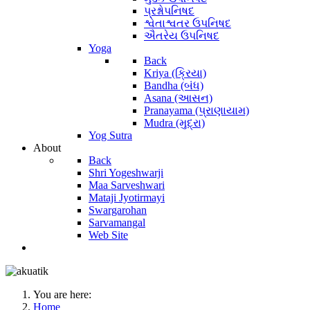
પ્રશ્નોપનિષદ
શ્વેતાશ્વતર ઉપનિષદ
ઐતરેય ઉપનિષદ
Yoga
Back
Kriya (ક્રિયા)
Bandha (બંધ)
Asana (આસન)
Pranayama (પ્રાણાયામ)
Mudra (મુદ્રા)
Yog Sutra
About
Back
Shri Yogeshwarji
Maa Sarveshwari
Mataji Jyotirmayi
Swargarohan
Sarvamangal
Web Site
You are here:
Home