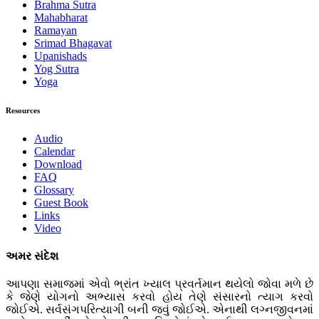
Brahma Sutra
Mahabharat
Ramayan
Srimad Bhagavat
Upanishads
Yog Sutra
Yoga
Resources
Audio
Calendar
Download
FAQ
Glossary
Guest Book
Links
Video
અમર સંદેશ
આપણા સમાજમાં એવો ભ્રાંત ખ્યાલ પ્રવર્તમાન થયેલો જોવા મળે છે
કે જેણે યોગનો અભ્યાસ કરવો હોય તેણે સંસારનો ત્યાગ કરવો
જોઈએ. સર્વસંગપરિત્યાગી બની જવું જોઈએ. એનાથી લગ્નજીવનમાં