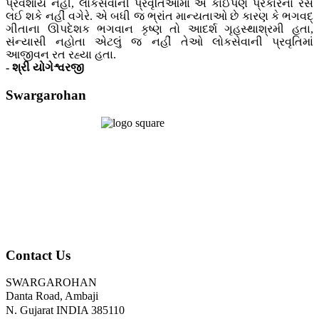
પ્રવેશાય નહીં, લોકસેવાની પ્રવૃતિઓમાં એ કાઈપણ પ્રકારનો રસ
લઈ શકે નહીં વગેરે. એ બધી જ ભ્રાંત માન્યતાઓ છે કારણ કે ભગવદ્
ગીતાના ઊપદેશક ભગવાન કૃષ્ણ તો આદર્શ ગૃહસ્થાશ્રમી હતા,
સંન્યાસી નહોતા એટલું જ નહીં તેઓ લોકસેવાની પ્રવૃતિમાં
આજીવન રત રહ્યા હતા.
- શ્રી યોગેશ્વરજી
Swargarohan
Contact Us
SWARGAROHAN
Danta Road, Ambaji
N. Gujarat INDIA 385110