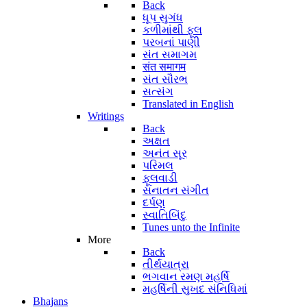
Back
ધૂપ સુગંધ
કળીમાંથી ફૂલ
પરબનાં પાણી
સંત સમાગમ
संत समागम
સંત સૌરભ
સત્સંગ
Translated in English
Writings
Back
અક્ષત
અનંત સૂર
પરિમલ
ફૂલવાડી
સનાતન સંગીત
દર્પણ
સ્વાતિબિંદુ
Tunes unto the Infinite
More
Back
તીર્થયાત્રા
ભગવાન રમણ મહર્ષિ
મહર્ષિની સુખદ સંનિધિમાં
Bhajans