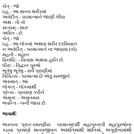
ચેત્ - જો
ઇહ - આ માનવ શરીરમાં
અવેદીત્ - પરમાત્માને જાણી લીધા
અથ - તો તો
સત્યમ્ - સારું
અસ્તિ - છે.
ચેત્ - જો
ઇહ - આ લોકમાં અથવા શરીર દરમિયાન
ન અવેદીત્ - પરમાત્માને ના જાણ્યા (તો)
મહતી - મહાન
વિનષ્ટિઃ - વિનાશ અથવા હાનિ છે.
ધીરાઃ - વિદ્વાન પુરુષો
ભૂતેષુ ભૂતેષુ - સર્વે પ્રાણીમાં
વિચિત્ય - પરમાત્મા છે એવું સમજીને
અસ્માત્ - આ
લોકાત્ - લોકમાંથી
પ્રેત્ય - પ્રયાણ કરીને
અમૃતાઃ - અમૃતમય
ભવન્તિ - બની જાય છે.
ભાવાર્થઃ
ભારતના પ્રાતઃસ્મરણીય પરમાત્મદર્શી મહાપ્રતાપી મહાપુરુષોના
કહ્યા પ્રમાણે માનવજીવન અશાંતિમાંથી શાંતિમાં, અપૂર્ણતામાંથી