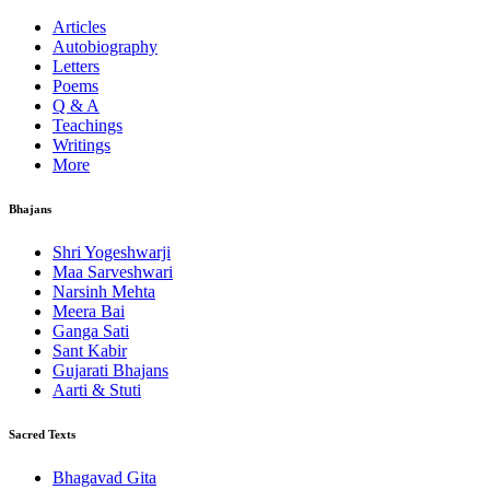
Articles
Autobiography
Letters
Poems
Q & A
Teachings
Writings
More
Bhajans
Shri Yogeshwarji
Maa Sarveshwari
Narsinh Mehta
Meera Bai
Ganga Sati
Sant Kabir
Gujarati Bhajans
Aarti & Stuti
Sacred Texts
Bhagavad Gita