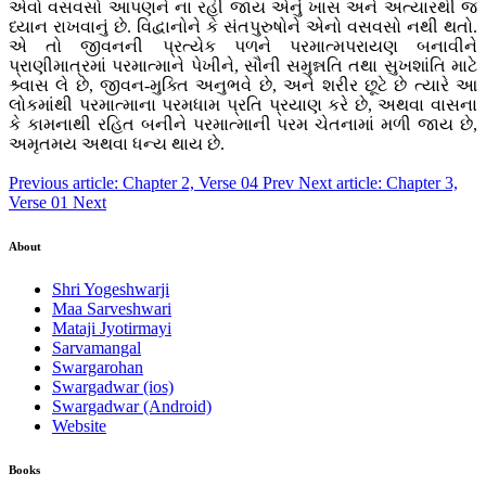
એવો વસવસો આપણને ના રહી જાય એનું ખાસ અને અત્યારથી જ
ધ્યાન રાખવાનું છે. વિદ્વાનોને કે સંતપુરુષોને એનો વસવસો નથી થતો.
એ તો જીવનની પ્રત્યેક પળને પરમાત્મપરાયણ બનાવીને
પ્રાણીમાત્રમાં પરમાત્માને પેખીને, સૌની સમુન્નતિ તથા સુખશાંતિ માટે
શ્ર્વાસ લે છે, જીવન-મુક્તિ અનુભવે છે, અને શરીર છૂટે છે ત્યારે આ
લોકમાંથી પરમાત્માના પરમધામ પ્રતિ પ્રયાણ કરે છે, અથવા વાસના
કે કામનાથી રહિત બનીને પરમાત્માની પરમ ચેતનામાં મળી જાય છે,
અમૃતમય અથવા ધન્ય થાય છે.
Previous article: Chapter 2, Verse 04
Prev
Next article: Chapter 3,
Verse 01
Next
About
Shri Yogeshwarji
Maa Sarveshwari
Mataji Jyotirmayi
Sarvamangal
Swargarohan
Swargadwar (ios)
Swargadwar (Android)
Website
Books