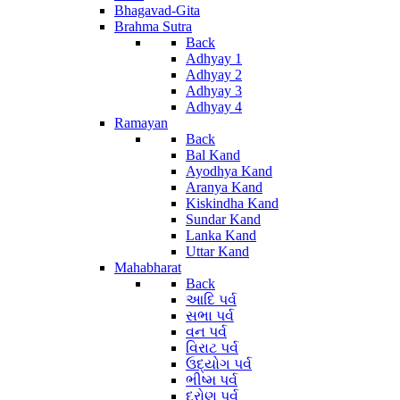
Bhagavad-Gita
Brahma Sutra
Back
Adhyay 1
Adhyay 2
Adhyay 3
Adhyay 4
Ramayan
Back
Bal Kand
Ayodhya Kand
Aranya Kand
Kiskindha Kand
Sundar Kand
Lanka Kand
Uttar Kand
Mahabharat
Back
આદિ પર્વ
સભા પર્વ
વન પર્વ
વિરાટ પર્વ
ઉદ્યોગ પર્વ
ભીષ્મ પર્વ
દ્રોણ પર્વ