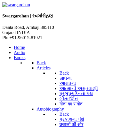
Swargarohan | સ્વર્ગારોહણ
Danta Road, Ambaji 385110
Gujarat INDIA
Ph: +91-96015-81921
Home
Audio
Books
Back
Articles
Back
સાધના
આરાધના
આત્માની અમૃતવાણી
પ્રભુપ્રાપ્તિનો પંથ
ગીતાદર્શન
गीता का संगीत
Autobiography
Back
પ્રકાશના પંથે
उजालों की ओर