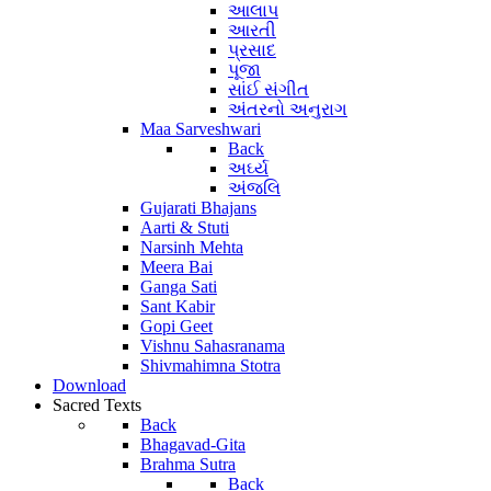
આલાપ
આરતી
પ્રસાદ
પૂજા
સાંઈ સંગીત
અંતરનો અનુરાગ
Maa Sarveshwari
Back
અર્ઘ્ય
અંજલિ
Gujarati Bhajans
Aarti & Stuti
Narsinh Mehta
Meera Bai
Ganga Sati
Sant Kabir
Gopi Geet
Vishnu Sahasranama
Shivmahimna Stotra
Download
Sacred Texts
Back
Bhagavad-Gita
Brahma Sutra
Back