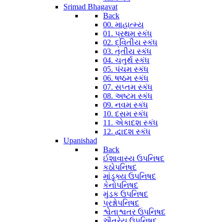
Srimad Bhagavat
Back
00. માહાત્મ્ય
01. પ્રથમ સ્કંધ
02. દ્વિતીય સ્કંધ
03. તૃતીય સ્કંધ
04. ચતુર્થ સ્કંધ
05. પંચમ સ્કંધ
06. ષષ્ઠમ સ્કંધ
07. સપ્તમ સ્કંધ
08. અષ્ટમ સ્કંધ
09. નવમ સ્કંધ
10. દસમ સ્કંધ
11. એકાદશ સ્કંધ
12. દ્વાદશ સ્કંધ
Upanishad
Back
ઈશાવાસ્ય ઉપનિષદ
કઠોપનિષદ
માંડૂક્ય ઉપનિષદ
કેનોપનિષદ
મુંડક ઉપનિષદ
પ્રશ્નોપનિષદ
શ્વેતાશ્વતર ઉપનિષદ
ઐતરેય ઉપનિષદ