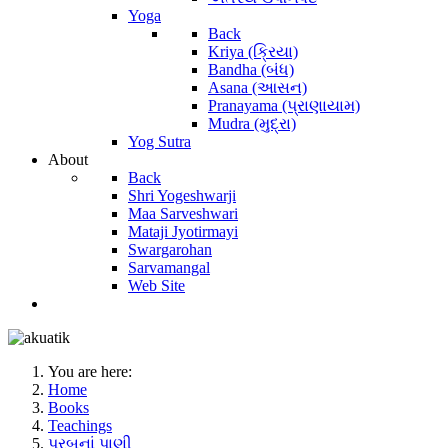
Yoga
Back
Kriya (ક્રિયા)
Bandha (બંધ)
Asana (આસન)
Pranayama (પ્રાણાયામ)
Mudra (મુદ્રા)
Yog Sutra
About
Back
Shri Yogeshwarji
Maa Sarveshwari
Mataji Jyotirmayi
Swargarohan
Sarvamangal
Web Site
You are here:
Home
Books
Teachings
પરબનાં પાણી