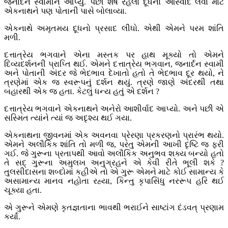
જનાર્દન સ્વામીને આપ્યું. પછી શેષ રહેલા દૂધનો આસ્વાદ લેવા માટે
એકનાથને પણ પોતાની પાસે બોલાવ્યા.
એકનાથે અમૃતમય દૂધનો પ્રસાદ લીધો. એથી એમને પરમ શાંતિ
મળી.
દત્તાત્રેય ભગવાને એના મસ્તક પર હાથ મૂક્યો તો એમને
દિવ્યદર્શનની પ્રાપ્તિ થઈ. એમને દત્તાત્રેય ભગવાન, જનાર્દન સ્વામી
અને પોતાની અંદર જે ભેદભાવ દેખાતો હતો તે ભેદભાવ દૂર થયો, ને
ત્રણેમાં એક જ સ્વરૂપનું દર્શન થયું. ત્રણે જાણે અંદરથી તથા
બહારથી એક જ હતા. કેટલું ધન્ય હતું એ દર્શન ?
દત્તાત્રેય ભગવાને એકનાથને અનેરો આશીર્વાદ આપ્યો. અને પછી એ
સસ્મિત ત્યાંને ત્યાં જ અદૃશ્ય થઈ ગયા.
એકનાથના જીવનમાં એક અવનવા પ્રેરણા પ્રકરણનો પ્રારંભ થયો.
એમને અલૌકિક શાંતિ તો મળી જ, પરંતુ એમની આખી દૃષ્ટિ જ ફરી
ગઈ. જે ગુરૂના પ્રતાપથી આવો અલૌકિક અનુભવ શક્ય બન્યો હતો
તે સદ્ ગુરૂના અમુલખ અનુગ્રહને એ કેવી રીતે ભૂલી શકે ?
તુલસીદાસના શબ્દોમાં કહીએ તો એ ગુરૂ એમને માટે કોઈ સામાન્ય કે
અસામાન્ય માનવ નહોતા રહ્યા, કિન્તુ કૃપાસિંધુ નરરૂપ હરિ થઈ
ચૂક્યા હતા.
એ ગુરૂને એમણે કૃતજ્ઞતાના ભાવથી ભરાઈને સાષ્ટાંગ દંડવત્ પ્રણામ
કર્યાં.