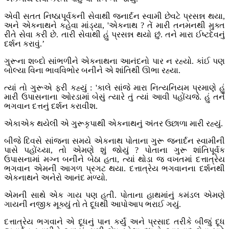
એવી સતત નિષ્ઠાપૂર્વકની સેવાથી જનાર્દન સ્વામી છેવટે પ્રસન્ન થયા,
અને એકનાથને કહેવા માંડ્યા, 'એકનાથ ? તેં મારી તનમનથી મુક્ત
રીતે સેવા કરી છે. તારી સેવાથી હું પ્રસન્ન થયો છું. તને મારા ઈષ્ટદેવનું
દર્શન કરાવું.’
ગુરૂના શબ્દો સાંભળીને એકનાથના આનંદનો પાર ન રહ્યો. કાંઈ પણ
બોલ્યા વિના ભાવવિભોર બનીને એ શાંતિથી ઊભા રહ્યા.
ત્યાં તો ગુરૂએ ફરી કહ્યું : 'કાલે સાંજે મારા નિત્યનિયમ પ્રમાણે હું
મારી ઉપાસનાના ઓરડામાં બેસું ત્યારે તું ત્યાં આવી પહોંચજે. હું તને
ભગવાન દત્તનું દર્શન કરાવીશ.
એકાએક થયેલી એ ગુરૂકૃપાથી એકનાથનું અંતર ઉછાળા મારી રહ્યું.
બીજે દિવસે સાંજના સમયે એકનાથ પોતાના ગુરૂ જનાર્દન સ્વામીની
પાસે પહોંચ્યા, તો એમણે શું જોયું ? પોતાના ગુરૂ શાંતિપૂર્વક
ઉપાસનામાં મગ્ન બનીને બેઠા હતા, ત્યાં થોડા જ વખતમાં દત્તાત્રેય
ભગવાન એમની આગળ પ્રગટ થયા. દત્તાત્રેય ભગવાનના દર્શનથી
એકનાથને અનેરો આનંદ મળ્યો.
એમની સાથે એક ગાય પણ હતી. પોતાના હાથમાંનું કમંડલ એમણે
ગાયની નજીક મૂક્યું તો તે દૂધથી આપોઆપ ભરાઈ ગયું.
દત્તાત્રેય ભગવાને એ દૂધનું પાન કર્યું અને પ્રસાદ તરીકે બીજું દૂધ