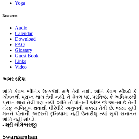
Yoga
Resources
Audio
Calendar
Download
FAQ
Glossary
Guest Book
Links
Video
અમર સંદેશ
શાંતિ કેવળ ભૌતિક ઉત્કર્ષથી મળે તેવી નથી. શાંતિ કેવળ સૌંદર્ય કે
યૌવનથી પ્રાપ્ત થાય તેવી નથી. તે કેવળ પદ, પ્રતિષ્ઠા કે અધિકારથી
પ્રાપ્ત થાય તેવી પણ નથી. શાંતિ તો પોતાની અંદર જે આત્મા છે તેની
તરફ અભિમુખ થવાથી ધીરેધીરે અનુભવી શકાય તેવી છે. જ્યાં સુધી
મનને પોતાની અંદરની દુનિયામાં નહીં ઉતારીશું ત્યાં સુધી સનાતન
શાંતિ નહીં સાંપડે.
- શ્રી યોગેશ્વરજી
Swargarohan