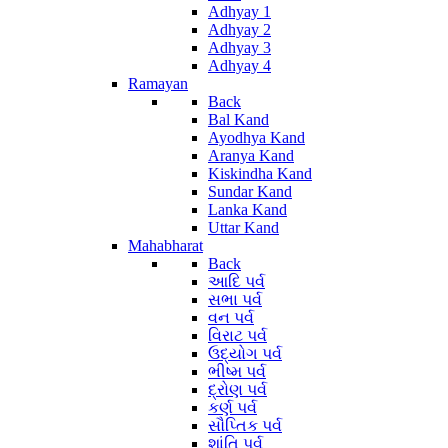
Adhyay 1
Adhyay 2
Adhyay 3
Adhyay 4
Ramayan
Back
Bal Kand
Ayodhya Kand
Aranya Kand
Kiskindha Kand
Sundar Kand
Lanka Kand
Uttar Kand
Mahabharat
Back
આદિ પર્વ
સભા પર્વ
વન પર્વ
વિરાટ પર્વ
ઉદ્યોગ પર્વ
ભીષ્મ પર્વ
દ્રોણ પર્વ
કર્ણ પર્વ
સૌપ્તિક પર્વ
શાંતિ પર્વ