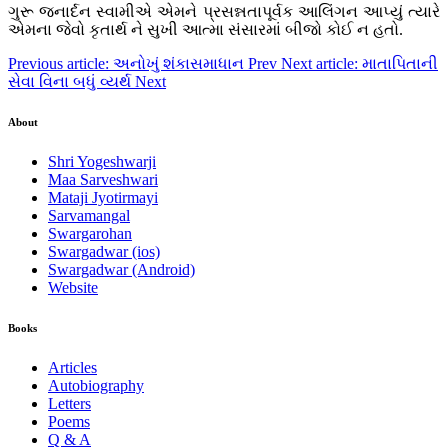
ગુરૂ જનાર્દન સ્વામીએ એમને પ્રસન્નતાપૂર્વક આલિંગન આપ્યું ત્યારે
એમના જેવો કૃતાર્થ ને સુખી આત્મા સંસારમાં બીજો કોઈ ન હતો.
Previous article: અનોખું શંકાસમાધાન
Prev
Next article: માતાપિતાની
સેવા વિના બધું વ્યર્થ
Next
About
Shri Yogeshwarji
Maa Sarveshwari
Mataji Jyotirmayi
Sarvamangal
Swargarohan
Swargadwar (ios)
Swargadwar (Android)
Website
Books
Articles
Autobiography
Letters
Poems
Q & A