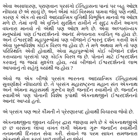
એવા અસાધારણ, પ્રાણવાન પ્રસંગો ઈતિહાસના પાનાં પર બહુ ઓછા
નોંધાયા છે એ સાચું છે, અને એમાં કાંઈ વિસ્મય પામવા જેવું પણ નથી,
કારણ કે એક તો સાચી આધ્યાત્મિક વૃત્તિથી વિભૂષિત માનવો જ ઓછા
મળે છે. તેમાં વળી એ વૃત્તિને સુરક્ષિત રાખીને ને સુદૃઢ કરીને આગળ
વધનારા માનવો તો એથી પણ ઓછા મળે છે. એવા અલ્પસંખ્યક
મનુષ્યોમાં પણ ઈશ્વરદર્શનનો આનંદ મેળવનારા કવચિત્ જ હોય છે.
અને ઈશ્વરદર્શી મહાપુરૂષોમાં પણ બીજાને ઈશ્વરનું દર્શન કરાવી શકે
એવા પુરૂષવિશેષ કોઈક વિરલ જ હોય છે. તે મળે અથવા મળે તો પણ
પરિસ્થિતિ એવી હોવાથી, એવા મહાપુરૂષોએ કોઈ બીજાને દર્શન
કરાવ્યાના પ્રસંગો પણ કોઈક વિરલ જ છે. પોતાને માટે ઈશ્વરદર્શન
કરવાનું જ જ્યાં મુશ્કેલ હોય, ત્યાં બીજાને ઈશ્વરદર્શનનો લાભ
આપવાનું તો સહેલું ક્યાંથી જ હોય ?
એવો જ એક બીજો પ્રસંગ ભારતના આધ્યાત્મિક ઈતિહાસમાં
સુવર્ણાક્ષરે નોંધાયલો છે. તે પ્રસંગ મહારાષ્ટ્રના મહાન સંત એકનાથ
અને એમના મહાસમર્થ ગુરૂદેવ શ્રી જનાર્દન સ્વામીનો છે. જનાર્દન
સ્વામીએ પણ પોતાની વિશેષ કૃપાથી એકનાથજીને ઈશ્વરદર્શનનો
આનંદ આપ્યો હતો.
એ પ્રસંગ પણ ભારે કીંમતી ને પ્રેરણાસ્પદ હોવાથી વિચારવા જેવો છે.
એકનાથજીના જીવન ચરિત્ર દ્વારા જાણવા મળે છે કે એકનાથજીએ
છ છ વરસના લાંબા વખત લગી એમના ગુરૂ જનાર્દન સ્વામીની
તનમનથી દિનરાત સેવા કરી. સેવાને જ પરમ સાધન સમજનારા
એકનાથે સેવા કરતાં પાછું વાળીને ના જોયું.