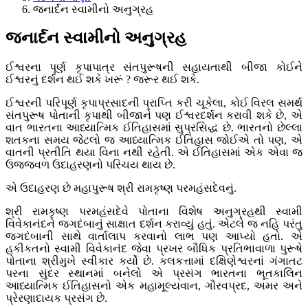
જનાર્દન સ્વામીનો અનુગ્રહ
જનાર્દન સ્વામીનો અનુગ્રહ
ઈશ્વરના પૂર્ણ કૃપાપાત્ર સંતપુરૂષની સહાયતાથી બીજા કોઈને
ઈશ્વરનું દર્શન થઈ શકે ખરૂં ? જરૂર થઈ શકે.
ઈશ્વરની પરિપૂર્ણ કૃપાપ્રસાદની પ્રાપ્તિ કરી ચૂકેલા, કોઈ વિરલ સમર્થ
સંતપુરૂષ પોતાની કૃપાથી બીજાને પણ ઈશ્વરદર્શન કરાવી શકે છે, એ
વાત ભારતના આધ્યાત્મિક ઈતિહાસમાં સુપ્રસિદ્ધ છે. ભારતનો છેલ્લા
શતકના સમય જેટલો જ આધ્યાત્મિક ઈતિહાસ જોઈએ તો પણ, એ
વાતની પ્રતીતિ થયા વિના નથી રહેતી. એ ઈતિહાસમાં એક એવા જ
ઉજ્જવળ ઉદાહરણનો પરિચય થાય છે.
એ ઉદાહરણ છે મહાપુરૂષ શ્રી રામકૃષ્ણ પરમહંસદેવનું.
શ્રી રામકૃષ્ણ પરમહંસદેવે પોતાના વિશેષ અનુગ્રહથી સ્વામી
વિવેકાનંદને જગદંબાનું સાક્ષાત દર્શન કરાવ્યું હતું. એટલે જ નહિ પરંતુ
જગદંબાની સાથે વાર્તાલાપ કરવાનો લાભ પણ આપ્યો હતો. એ
હકીકતનો સ્વામી વિવેકાનંદ જેવા પ્રખર બૌધિક પ્રતિભાવાળા પુરૂષે
પોતાના શ્રીમુખે સ્વીકાર કર્યો છે. કલકત્તામાં દક્ષિણેશ્વરનાં ગંગાતટ
પરના સુંદર સ્થાનમાં બનેલો એ પ્રસંગ ભારતના ભૂતકાલિન
આધ્યાત્મિક ઈતિહાસનો એક મહામૂલ્યવાન, ગૌરવપ્રદ, અમર અને
પ્રેરણાદાયક પ્રસંગ છે.