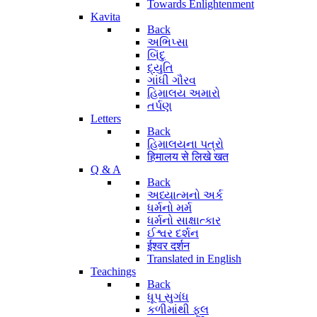
Towards Enlightenment
Kavita
Back
અભિપ્સા
બિંદુ
દ્યુતિ
ગાંધી ગૌરવ
હિમાલય અમારો
તર્પણ
Letters
Back
હિમાલયના પત્રો
हिमालय से लिखे खत
Q & A
Back
અધ્યાત્મનો અર્ક
ધર્મનો મર્મ
ધર્મનો સાક્ષાત્કાર
ઈશ્વર દર્શન
ईश्वर दर्शन
Translated in English
Teachings
Back
ધૂપ સુગંધ
કળીમાંથી ફૂલ