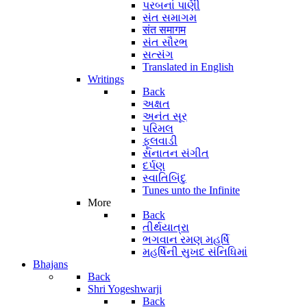
પરબનાં પાણી
સંત સમાગમ
संत समागम
સંત સૌરભ
સત્સંગ
Translated in English
Writings
Back
અક્ષત
અનંત સૂર
પરિમલ
ફૂલવાડી
સનાતન સંગીત
દર્પણ
સ્વાતિબિંદુ
Tunes unto the Infinite
More
Back
તીર્થયાત્રા
ભગવાન રમણ મહર્ષિ
મહર્ષિની સુખદ સંનિધિમાં
Bhajans
Back
Shri Yogeshwarji
Back