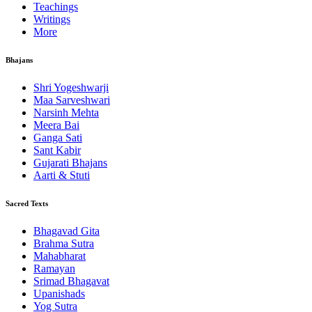
Teachings
Writings
More
Bhajans
Shri Yogeshwarji
Maa Sarveshwari
Narsinh Mehta
Meera Bai
Ganga Sati
Sant Kabir
Gujarati Bhajans
Aarti & Stuti
Sacred Texts
Bhagavad Gita
Brahma Sutra
Mahabharat
Ramayan
Srimad Bhagavat
Upanishads
Yog Sutra