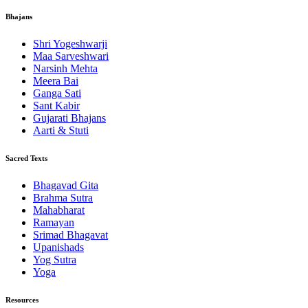
Bhajans
Shri Yogeshwarji
Maa Sarveshwari
Narsinh Mehta
Meera Bai
Ganga Sati
Sant Kabir
Gujarati Bhajans
Aarti & Stuti
Sacred Texts
Bhagavad Gita
Brahma Sutra
Mahabharat
Ramayan
Srimad Bhagavat
Upanishads
Yog Sutra
Yoga
Resources