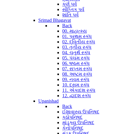
કર્ણ પર્વ
સૌપ્તિક પર્વ
શાંતિ પર્વ
Srimad Bhagavat
Back
00. માહાત્મ્ય
01. પ્રથમ સ્કંધ
02. દ્વિતીય સ્કંધ
03. તૃતીય સ્કંધ
04. ચતુર્થ સ્કંધ
05. પંચમ સ્કંધ
06. ષષ્ઠમ સ્કંધ
07. સપ્તમ સ્કંધ
08. અષ્ટમ સ્કંધ
09. નવમ સ્કંધ
10. દસમ સ્કંધ
11. એકાદશ સ્કંધ
12. દ્વાદશ સ્કંધ
Upanishad
Back
ઈશાવાસ્ય ઉપનિષદ
કઠોપનિષદ
માંડૂક્ય ઉપનિષદ
કેનોપનિષદ
મુંડક ઉપનિષદ