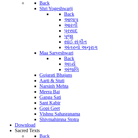
Back
Shri Yogeshwarji
Back
આલાપ
આરતી
પ્રસાદ
પૂજા
સાંઈ સંગીત
અંતરનો અનુરાગ
Maa Sarveshwari
Back
અર્ઘ્ય
અંજલિ
Gujarati Bhajans
Aarti & Stuti
Narsinh Mehta
Meera Bai
Ganga Sati
Sant Kabir
Gopi Geet
Vishnu Sahasranama
Shivmahimna Stotra
Download
Sacred Texts
Back