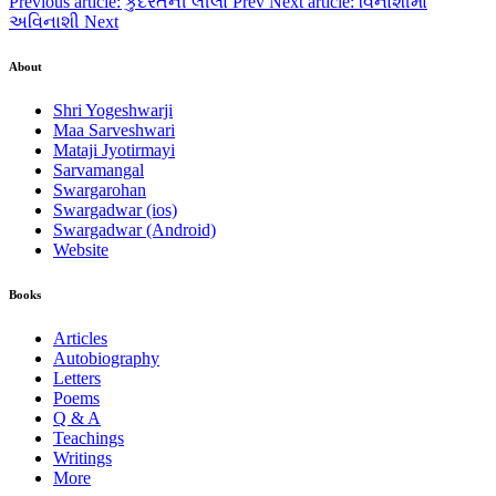
Previous article: કુદરતની લીલા
Prev
Next article: વિનાશીમાં
અવિનાશી
Next
About
Shri Yogeshwarji
Maa Sarveshwari
Mataji Jyotirmayi
Sarvamangal
Swargarohan
Swargadwar (ios)
Swargadwar (Android)
Website
Books
Articles
Autobiography
Letters
Poems
Q & A
Teachings
Writings
More