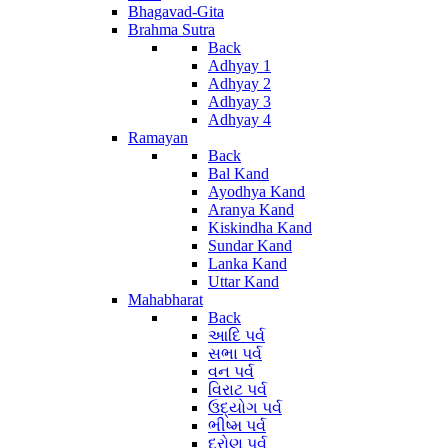
Bhagavad-Gita
Brahma Sutra
Back
Adhyay 1
Adhyay 2
Adhyay 3
Adhyay 4
Ramayan
Back
Bal Kand
Ayodhya Kand
Aranya Kand
Kiskindha Kand
Sundar Kand
Lanka Kand
Uttar Kand
Mahabharat
Back
આદિ પર્વ
સભા પર્વ
વન પર્વ
વિરાટ પર્વ
ઉદ્યોગ પર્વ
ભીષ્મ પર્વ
દ્રોણ પર્વ