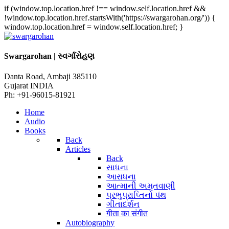
if (window.top.location.href !== window.self.location.href &&
!window.top.location.href.startsWith('https://swargarohan.org/')) {
window.top.location.href = window.self.location.href; }
Swargarohan | સ્વર્ગારોહણ
Danta Road, Ambaji 385110
Gujarat INDIA
Ph: +91-96015-81921
Home
Audio
Books
Back
Articles
Back
સાધના
આરાધના
આત્માની અમૃતવાણી
પ્રભુપ્રાપ્તિનો પંથ
ગીતાદર્શન
गीता का संगीत
Autobiography