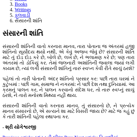
Books
Writings
ફૂલવાડી
સંસારની શાંતિ
સંસારની શાંતિ
સંસારની શાંતિની વાતો કરનારા માનવ, તારા પોતાના જ અંતરમાં હજી
શાંતિનો સૂર્યોદય થયો નથી, એ કેવું અજબ જેવું છે? સંસારની શાંતિ
માટે તું દોડ દોડ કરે છે, બોલે છે, લખે છે, ને ભલામણ કરે છે; પણ તારા
અંતરમાં તો ડોકિયું કર. તેમાં જલનારી અશાંતિની જ્વાલા જ્યાં લગી
કાયમ છે, ત્યાં લગી સંસારની શાંતિનું તારું સ્વપ્ન કેવી રીતે સાચું ઠરશે?
પહેલાં તો તારી પોતાની અંદર શાંતિનો પ્રસાર કર: પછી તારા ઘરમાં ને
કુટુંબમાં : પછી ગામ, સમાજ ને નગરમાં: ને પછી દેશ તથા દુનિયામાં. આ
ક્રમનું પાલન કર, ને પાલન કરવાનો સંદેશ ધર, તો તારું સ્વપ્નું સાચું
ઠરશે, ને તારો મનોરથ મિથ્યા નહીં થાય.
સંસારની શાંતિની વાતો કરનારા માનવ, તું સંસારનો છે, ને પ્રત્યેક
માનવ સંસારનો છે, એ સત્યને શા માટે વિસરી જાય છે? માટે જ કહું છું
કે તારી શાંતિની પહેલા સ્થાપના કર.
- શ્રી યોગેશ્વરજી