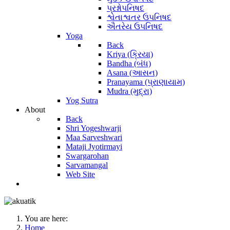
પ્રશ્નોપનિષદ
શ્વેતાશ્વતર ઉપનિષદ
ઐતરેય ઉપનિષદ
Yoga
Back
Kriya (ક્રિયા)
Bandha (બંધ)
Asana (આસન)
Pranayama (પ્રાણાયામ)
Mudra (મુદ્રા)
Yog Sutra
About
Back
Shri Yogeshwarji
Maa Sarveshwari
Mataji Jyotirmayi
Swargarohan
Sarvamangal
Web Site
You are here:
Home