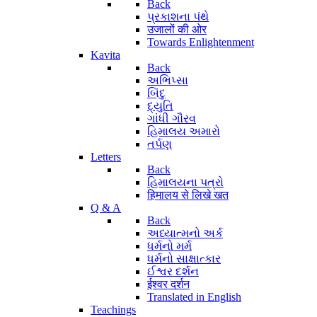
Back
પ્રકાશના પંથે
उजालों की ओर
Towards Enlightenment
Kavita
Back
અભિપ્સા
બિંદુ
દ્યુતિ
ગાંધી ગૌરવ
હિમાલય અમારો
તર્પણ
Letters
Back
હિમાલયના પત્રો
हिमालय से लिखे खत
Q & A
Back
અધ્યાત્મનો અર્ક
ધર્મનો મર્મ
ધર્મનો સાક્ષાત્કાર
ઈશ્વર દર્શન
ईश्वर दर्शन
Translated in English
Teachings