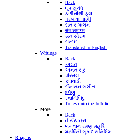
Back
ધૂપ સુગંધ
કળીમાંથી ફૂલ
પરબનાં પાણી
સંત સમાગમ
संत समागम
સંત સૌરભ
સત્સંગ
Translated in English
Writings
Back
અક્ષત
અનંત સૂર
પરિમલ
ફૂલવાડી
સનાતન સંગીત
દર્પણ
સ્વાતિબિંદુ
Tunes unto the Infinite
More
Back
તીર્થયાત્રા
ભગવાન રમણ મહર્ષિ
મહર્ષિની સુખદ સંનિધિમાં
Bhajans