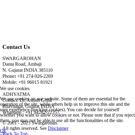
Contact Us
SWARGAROHAN
Danta Road, Ambaji
N. Gujarat INDIA 385110
Phone
:
+91 274-926-2269
Mobile: +91 96015 81921
We use cookies
ADHYATMA
We use cookies on our website. Some of them are essential for the
Contact: Dr. Ashish Gohil
operation of the site, while others help us to improve this site and the
Bhavnagar, Gujarat INDIA
user experience (tracking cookies). You can decide for yourself
Whatsapp : +91 94282-22357
whether you want to allow cookies or not. Please note that if you reject
them, you may not be able to use all the functionalities of the site.
© 2001 - 2025 Swargarohan.
All rights reserved. See
Disclaimer
Ok
Back To Top