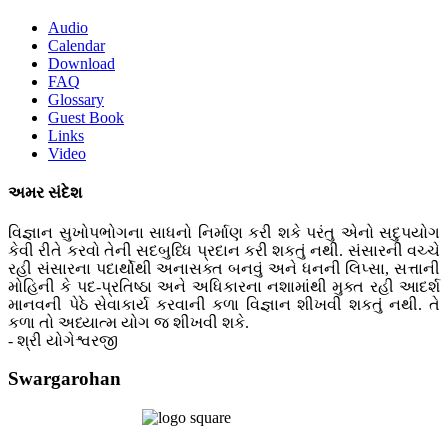
Audio
Calendar
Download
FAQ
Glossary
Guest Book
Links
Video
અમર સંદેશ
વિજ્ઞાન સુખોપભોગના સાધનો નિર્માણ કરી શકે પરંતુ એનો સદુપયોગ
કેવી રીતે કરવો તેની સદબુધ્ધિ પ્રદાન કરી શકતું નથી. સંસારની વચ્ચે
રહી સંસારના પદાર્થોથી અનાસક્ત બનવું અને ધનની લિપ્સા, સત્તાની
મોહિની કે પદ-પ્રતિષ્ઠા અને અધિકારના નશામાંથી મુક્ત રહી આદર્શ
માનવની પેઠે સેવાકાર્ય કરવાની કળા વિજ્ઞાન શીખવી શકતું નથી. તે
કળા તો અધ્યાત્મ યોગ જ શીખવી શકે.
- શ્રી યોગેશ્વરજી
Swargarohan