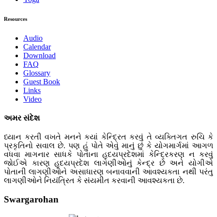
Resources
Audio
Calendar
Download
FAQ
Glossary
Guest Book
Links
Video
અમર સંદેશ
ધ્યાન કરતી વખતે મનને કયાં કેન્દ્રિત કરવું તે વ્યક્તિગત રુચિ કે
પ્રકૃતિનો સવાલ છે. પણ હું પોતે એવું માનું છું કે યોગમાર્ગમાં આગળ
વધવા માગનાર સાધકે પોતાના હૃદયપ્રદેશમાં કેન્દ્રિકરણ ન કરવું
જોઈએ કારણ હૃદયપ્રદેશ લાગણીઓનું કેન્દ્ર છે અને યોગીએ
પોતાની લાગણીઓને અસાધારણ બનાવવાની આવશ્યકતા નથી પરંતુ
લાગણીઓને નિયંત્રિત કે સંયમીત કરવાની આવશ્યકતા છે.
Swargarohan