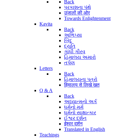
Back
પ્રકાશના પંથે
उजालों की ओर
Towards Enlightenment
Kavita
Back
અભિપ્સા
બિંદુ
દ્યુતિ
ગાંધી ગૌરવ
હિમાલય અમારો
તર્પણ
Letters
Back
હિમાલયના પત્રો
हिमालय से लिखे खत
Q & A
Back
અધ્યાત્મનો અર્ક
ધર્મનો મર્મ
ધર્મનો સાક્ષાત્કાર
ઈશ્વર દર્શન
ईश्वर दर्शन
Translated in English
Teachings