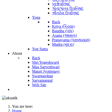
પ્રશ્નોપનિષદ
શ્વેતાશ્વતર ઉપનિષદ
ઐતરેય ઉપનિષદ
Yoga
Back
Kriya (ક્રિયા)
Bandha (બંધ)
Asana (આસન)
Pranayama (પ્રાણાયામ)
Mudra (મુદ્રા)
Yog Sutra
About
Back
Shri Yogeshwarji
Maa Sarveshwari
Mataji Jyotirmayi
Swargarohan
Sarvamangal
Web Site
You are here:
Home