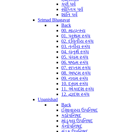
કર્ણ પર્વ
સૌપ્તિક પર્વ
શાંતિ પર્વ
Srimad Bhagavat
Back
00. માહાત્મ્ય
01. પ્રથમ સ્કંધ
02. દ્વિતીય સ્કંધ
03. તૃતીય સ્કંધ
04. ચતુર્થ સ્કંધ
05. પંચમ સ્કંધ
06. ષષ્ઠમ સ્કંધ
07. સપ્તમ સ્કંધ
08. અષ્ટમ સ્કંધ
09. નવમ સ્કંધ
10. દસમ સ્કંધ
11. એકાદશ સ્કંધ
12. દ્વાદશ સ્કંધ
Upanishad
Back
ઈશાવાસ્ય ઉપનિષદ
કઠોપનિષદ
માંડૂક્ય ઉપનિષદ
કેનોપનિષદ
મુંડક ઉપનિષદ