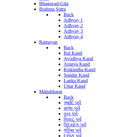
Bhagavad-Gita
Brahma Sutra
Back
Adhyay 1
Adhyay 2
Adhyay 3
Adhyay 4
Ramayan
Back
Bal Kand
Ayodhya Kand
Aranya Kand
Kiskindha Kand
Sundar Kand
Lanka Kand
Uttar Kand
Mahabharat
Back
આદિ પર્વ
સભા પર્વ
વન પર્વ
વિરાટ પર્વ
ઉદ્યોગ પર્વ
ભીષ્મ પર્વ
દ્રોણ પર્વ