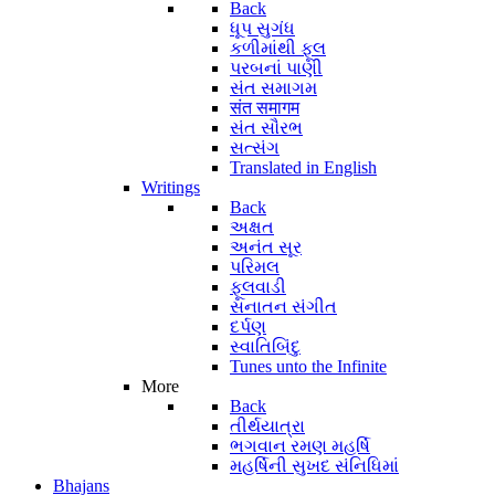
Back
ધૂપ સુગંધ
કળીમાંથી ફૂલ
પરબનાં પાણી
સંત સમાગમ
संत समागम
સંત સૌરભ
સત્સંગ
Translated in English
Writings
Back
અક્ષત
અનંત સૂર
પરિમલ
ફૂલવાડી
સનાતન સંગીત
દર્પણ
સ્વાતિબિંદુ
Tunes unto the Infinite
More
Back
તીર્થયાત્રા
ભગવાન રમણ મહર્ષિ
મહર્ષિની સુખદ સંનિધિમાં
Bhajans