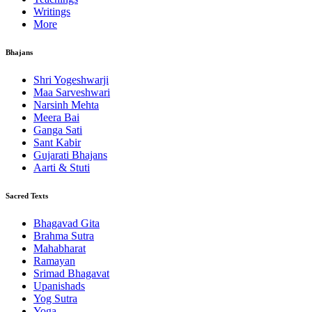
Writings
More
Bhajans
Shri Yogeshwarji
Maa Sarveshwari
Narsinh Mehta
Meera Bai
Ganga Sati
Sant Kabir
Gujarati Bhajans
Aarti & Stuti
Sacred Texts
Bhagavad Gita
Brahma Sutra
Mahabharat
Ramayan
Srimad Bhagavat
Upanishads
Yog Sutra
Yoga