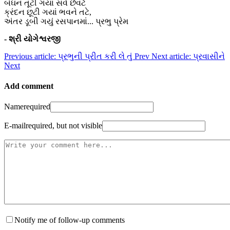
બંઘન તૂટી ગયાં સર્વ છેવટે
ક્રંદન છૂટી ગયાં ભવને તટે,
અંતર ડૂબી ગયું રસપાનમાં... પ્રભુ પ્રેમ
- શ્રી યોગેશ્વરજી
Previous article: પ્રભુની પ્રીત કરી લે તું
Prev
Next article: પ્રવાસીને
Next
Add comment
Name
required
E-mail
required, but not visible
Notify me of follow-up comments