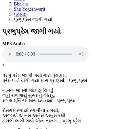
Bhajans
Shri Yogeshwarji
પ્રસાદ
પ્રભુપ્રેમ જાગી ગયો
પ્રભુપ્રેમ જાગી ગયો
MP3 Audio
*
પ્રભુ પ્રેમ જાગી ગયો મારા પ્રાણમાં
પ્રેમ પાવો વાગી ગયો મારા પ્રાણમાં... પ્રભુ પ્રેમ
નામના જપમાં જોડાયું ચિતડું
જૂનું સંભળાયું સુરતાનું ગીતડું,
મંગલ મૂર્તિ રમે મારા ઘ્યાનમાં... પ્રભુ પ્રેમ
રોમરોમ રંગાયાં રંગભીના રાગથી,
અંજાયો આતમ અનેરા અનુરાગથી,
હંસલો લાગી ગયો એના તાનમાં... પ્રભુ પ્રેમ