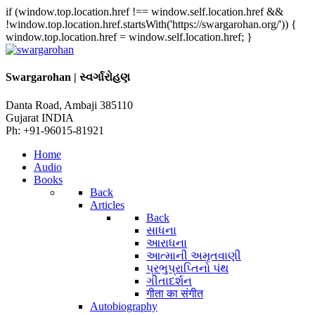
if (window.top.location.href !== window.self.location.href &&
!window.top.location.href.startsWith('https://swargarohan.org/')) {
window.top.location.href = window.self.location.href; }
Swargarohan | સ્વર્ગારોહણ
Danta Road, Ambaji 385110
Gujarat INDIA
Ph: +91-96015-81921
Home
Audio
Books
Back
Articles
Back
સાધના
આરાધના
આત્માની અમૃતવાણી
પ્રભુપ્રાપ્તિનો પંથ
ગીતાદર્શન
गीता का संगीत
Autobiography