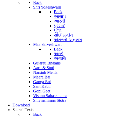
Back
Shri Yogeshwarji
Back
આલાપ
આરતી
પ્રસાદ
પૂજા
સાંઈ સંગીત
અંતરનો અનુરાગ
Maa Sarveshwari
Back
અર્ઘ્ય
અંજલિ
Gujarati Bhajans
Aarti & Stuti
Narsinh Mehta
Meera Bai
Ganga Sati
Sant Kabir
Gopi Geet
Vishnu Sahasranama
Shivmahimna Stotra
Download
Sacred Texts
Back