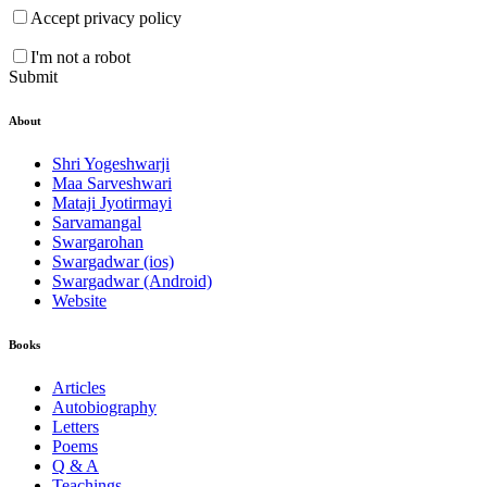
Accept privacy policy
I'm not a robot
Submit
About
Shri Yogeshwarji
Maa Sarveshwari
Mataji Jyotirmayi
Sarvamangal
Swargarohan
Swargadwar (ios)
Swargadwar (Android)
Website
Books
Articles
Autobiography
Letters
Poems
Q & A
Teachings