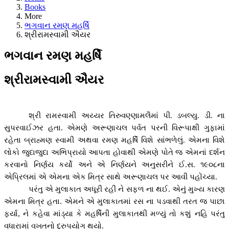
Books
More
ભગવાન રમણ મહર્ષિ
શ્રીરામસ્વામી ઐયર
ભગવાન રમણ મહર્ષિ
શ્રીરામસ્વામી ઐયર
શ્રી રામસ્વામી અય્યર તિરુવણ્ણામલૈમાં પી. ડબલ્યુ. ડી. ના
સુપરવાઈઝર હતા. એમણે અરૂણાચલ પર્વત પરની વિરૂપાક્ષી ગુફામાં
રહેતા બ્રાહ્મણ સ્વામી અથવા રમણ મહર્ષિ વિશે સાંભળેલું. એમના વિશે
લોકો જુદાજુદા અભિપ્રાયો આપતા હોવાથી એમણે પોતે જ એમનાં દર્શન
કરવાનો નિર્ણય કર્યો અને એ નિર્ણયને અનુસરીને ઈ.સ. ૧૯૦૮ના
એપ્રિલમાં એ એમના એક મિત્ર સાથે અરૂણાચલ પર આવી પહોંચ્યા.
પરંતુ એ મુલાકાત અધૂરી રહી ને સફળ ના થઈ. એનું મુખ્ય કારણ
એમના મિત્ર હતા. એમને એ મુલાકાતમાં રસ ના પડવાથી તરત જ પાછા
ફર્યા
,
ને કહેવા માંડ્યા કે મહર્ષિની મુલાકાતથી મળ્યું તો કશું નહિ પરંતુ
વધારામાં વખતનો દુરુપયોગ થયો.