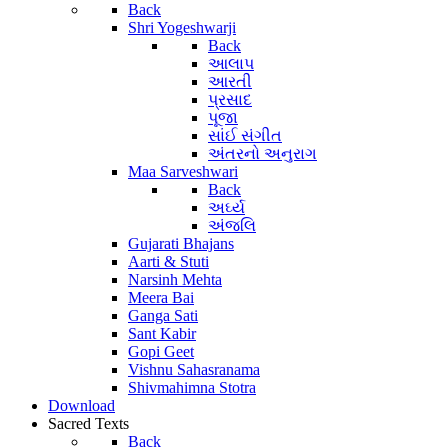
Back
Shri Yogeshwarji
Back
આલાપ
આરતી
પ્રસાદ
પૂજા
સાંઈ સંગીત
અંતરનો અનુરાગ
Maa Sarveshwari
Back
અર્ઘ્ય
અંજલિ
Gujarati Bhajans
Aarti & Stuti
Narsinh Mehta
Meera Bai
Ganga Sati
Sant Kabir
Gopi Geet
Vishnu Sahasranama
Shivmahimna Stotra
Download
Sacred Texts
Back