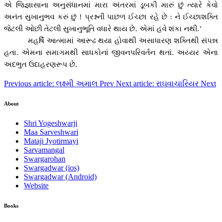
એ જિજ્ઞાસાના અનુસંધાનમાં મારા અંતરમાં ડૂબકી મારું છું ત્યારે કેવો
અનંત સુખાનુભવ કરું છું ! પ્રશ્નની પાછળ ઈચ્છા રહે છે : ને ઈચ્છાશક્તિ
જેટલી ઓછી તેટલી સુખાનુભૂતિ વધારે થાય છે. એમાં હવે શંકા નથી.
’
મહર્ષિ આત્મામાં આરૂઢ થયા હોવાથી અસાધારણ શક્તિથી સંપન્ન
હતા. એમના સમાગમથી સાધકોનાં જીવનપરિવર્તન થતાં. અય્યર એના
અદભુત ઉદાહરણરૂપ છે.
Previous article: લક્ષ્મી અમાલ
Prev
Next article: રાઘવાચારિયર
Next
About
Shri Yogeshwarji
Maa Sarveshwari
Mataji Jyotirmayi
Sarvamangal
Swargarohan
Swargadwar (ios)
Swargadwar (Android)
Website
Books