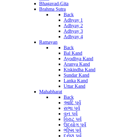
Bhagavad-Gita
Brahma Sutra
Back
Adhyay 1
Adhyay 2
Adhyay 3
Adhyay 4
Ramayan
Back
Bal Kand
Ayodhya Kand
Aranya Kand
Kiskindha Kand
Sundar Kand
Lanka Kand
Uttar Kand
Mahabharat
Back
આદિ પર્વ
સભા પર્વ
વન પર્વ
વિરાટ પર્વ
ઉદ્યોગ પર્વ
ભીષ્મ પર્વ
દ્રોણ પર્વ