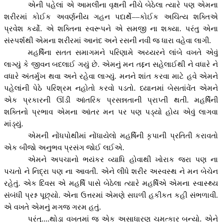
એની પહેલાં એ આમલીના વૃક્ષની નીચે બેઠેલા ત્યારે પણ એમના
શરીરમાં કોઈક અવર્ણનીય ગહન પદાર્થે
––
કોઈક અચિંત્ય શક્તિએ
પ્રવેશ કર્યો. એ શક્તિના સ્વરૂપને એ સમજી ના શક્યા. પરંતુ એના
સંસ્પર્શથી એમના શરીરમાં આનંદ અને રસની નવી જ ધારા વહેવા લાગી.
મહર્ષિના સતત સમાગમને પરિણામે અય્યરને લાંબે વખતે એવું
લાગ્યું કે જીવન બદલાઈ ગયું છે. એમનું મન તદ્દન સહેલાઈથી ને વધારે ને
વધારે અંતર્મુખ થવા અને રહેવા લાગ્યું. મનને શાંત કરવા માટે હવે એમને
પહેલાંની પેઠે પરિશ્રમ નહોતો કરવો પડતો. ધ્યાનમાં બેસતાંવેંત એમને
એક પ્રકારની ઊંડી આંતરિક પ્રસન્નતાની પ્રાપ્તી થતી. મહર્ષિની
શક્તિનો પ્રભાવ એમના આંતર મન પર પણ પડ્યો હોય એવું લાગવા
માંડ્યું.
એમની નોંધપોથીમાં નોંધાયેલો મહર્ષિની કૃપાની પ્રતિતી કરાવતો
એક બીજો અનુભવ પ્રસંગ જોઈ લઈએ.
એમને અપચાનો ભયંકર વ્યાધિ હોવાથી ખોરાક જરા પણ ના
પચતો ને નિદ્રા પણ ના આવતી. એને લીધે શરીર અસ્વસ્થ ને મન બેચેન
રહેતું. એક દિવસ એ મહર્ષિ પાસે બેઠેલા ત્યારે મહર્ષિએ એમના સ્વાસ્થ્ય
સંબંધી પ્રશ્ન પૂછ્યો. એના ઉત્તરમાં એમણે સઘળી હકીકત કહી સંભળાવી.
એ વખતે એમનું મગજ ગરમ હતું.
પરંતુ....થોડા વખતમાં જ એક અસાધારણ ચમત્કાર બન્યો. એને