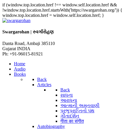
if (window.top.location.href !== window.self.location.href &&
!window.top.location.href.startsWith('https://swargarohan.org/')) {
window.top.location.href = window.self.location.href; }
Swargarohan | સ્વર્ગારોહણ
Danta Road, Ambaji 385110
Gujarat INDIA
Ph: +91-96015-81921
Home
Audio
Books
Back
Articles
Back
સાધના
આરાધના
આત્માની અમૃતવાણી
પ્રભુપ્રાપ્તિનો પંથ
ગીતાદર્શન
गीता का संगीत
Autobiography