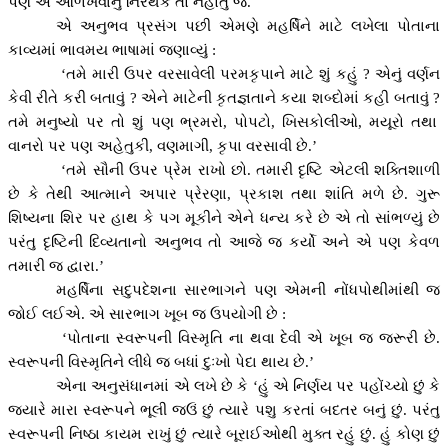
પણ એ ઓળખવાનું નિરર્થક તો નહોતું જ.
એ અનુભવ પ્રસંગ પછી એમણે મહર્ષિને માટે લખેલા પોતાના
કાવ્યમાં ભાવમય ભાષામાં જણાવ્યું :
‘
તમે મારી ઉપર વરસાવેલી પરમકૃપાને માટે શું કહું
?
એનું વર્ણન
કેવી રીતે કરી બતાવું
?
એને માટેની કૃતજ્ઞતાને કયા શબ્દોમાં કહી બતાવું
?
તમે મનુષ્યો પર તો શું પણ ભ્રમરો
,
પોપટો
,
ખિસકોલીઓ
,
મયૂરો તથા
વાનરો પર પણ અહેતુકી
,
વણમાગી
,
કૃપા વરસાવી છે.
’
‘
તમે સૌની ઉપર પ્રેમ રાખો છો. તમારી દૃષ્ટિ એટલી શક્તિશાળી
છે કે તેથી આત્માને અપાર પ્રેરણા
,
પ્રકાશ તથા શાંતિ મળે છે. ગુરૂ
શિષ્યના શિર પર હાથ કે પગ મૂકીને એને ધન્ય કરે છે એ તો સાંભળ્યું છે
પરંતુ દૃષ્ટિની દિવ્યતાનો અનુભવ તો આજે જ કર્યો અને એ પણ કેવળ
તમારી જ દ્વારા.
’
મહર્ષિના સદુપદેશના સારભાગને પણ એમની નોંધપોથીમાંથી જ
જોઈ લઈએ. એ સારભાગ ખૂબ જ ઉપયોગી છે :
‘
પોતાના સ્વરૂપની વિસ્મૃતિ ના થવા દેવી એ ખૂબ જ જરૂરી છે.
સ્વરૂપની વિસ્મૃતિને લીધે જ બધાં દુઃખો પેદા થાય છે.
’
એના અનુસંધાનમાં એ લખે છે કે
‘
હું એ નિર્ણય પર પહોંચ્યો છું કે
જ્યારે મારા સ્વરૂપને ભૂલી જઉં છું ત્યારે પશુ કરતાં બદતર બનું છું. પરંતુ
સ્વરૂપની નિષ્ઠા કાયમ રાખું છું ત્યારે બૂરાઈઓથી મુક્ત રહું છું. હું કોણ છું