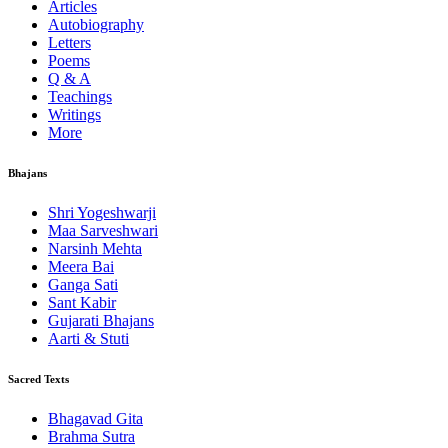
Articles
Autobiography
Letters
Poems
Q & A
Teachings
Writings
More
Bhajans
Shri Yogeshwarji
Maa Sarveshwari
Narsinh Mehta
Meera Bai
Ganga Sati
Sant Kabir
Gujarati Bhajans
Aarti & Stuti
Sacred Texts
Bhagavad Gita
Brahma Sutra