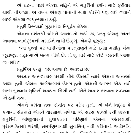
એ ઘટના પછી એકાદ મહિને એ મહર્ષિનાં દર્શન માટે ફરીવાર
ચાલી નીકળ્યા. એ વખતે એમણે પોતાની સાથે કોઈને પણ લઈ જવાને
બદલે એકલા જ પ્રસ્થાન કર્યું.
મહર્ષિ વિરૂપાક્ષી ગુફામાં શાંતિપૂર્વક બેઠેલા.
એમનાં દર્શનથી એમને આનંદ તો થયો જ
,
પરંતુ એમનું અંતર
અવનવા ભાવોદ્રેકથી ભરાઈને નાચી ઊઠ્યું. એમણે પૂછ્યું :
‘
આ પૃથ્વી પર પાપીઓના પરિત્રાણને માટે ઈસા મસીહ જેવા
જુદાજુદા મહાત્માએ જન્મ લીધો છે. તો શું મારે માટે કોઈ જાતની આશા
જ નથી
?
’
મહર્ષિએ કહ્યું :
‘
છે. આશા છે. અવશ્ય છે.
’
અય્યર અરૂણાચલ પરથી નીચે ઊતર્યા ત્યારે એમના અંતરમાં
આશા હતી. એમના અંગેઅંગમાં ઉમંગ હતો. એમની આગળ એક નવી
સરસ સુખમય સૃષ્ટિની શક્યતા ઊભી થઈ. એને સાકાર કરવાના સ્વપ્નમાં
એ ડૂબી ગયા.
એમને કવિતા તથા સંગીત પર પ્રેમ હતો. એ બંને વિદ્યા કે
કળાના સંસ્કારો એમને વારસામાં મળેલા. એ સરસ કાવ્યો રચી શકતા.
મહર્ષિની બીજીવારની મુલાકાતને પરિણામે એમના અંતરમાંથી
પ્રેમભક્તિથી ભરેલી
,
સમર્પણભાવથી સુવાસિત
,
નવી કવિતાનો આવિર્ભાવ