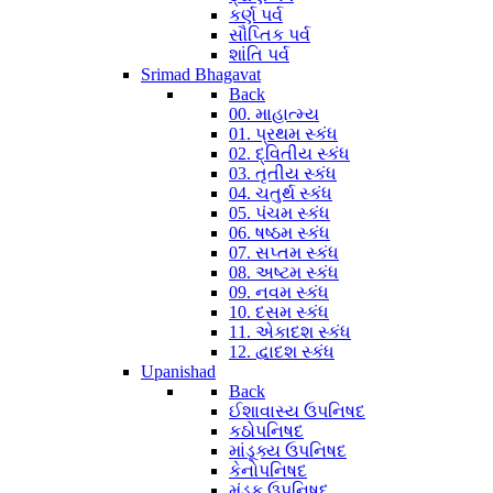
કર્ણ પર્વ
સૌપ્તિક પર્વ
શાંતિ પર્વ
Srimad Bhagavat
Back
00. માહાત્મ્ય
01. પ્રથમ સ્કંધ
02. દ્વિતીય સ્કંધ
03. તૃતીય સ્કંધ
04. ચતુર્થ સ્કંધ
05. પંચમ સ્કંધ
06. ષષ્ઠમ સ્કંધ
07. સપ્તમ સ્કંધ
08. અષ્ટમ સ્કંધ
09. નવમ સ્કંધ
10. દસમ સ્કંધ
11. એકાદશ સ્કંધ
12. દ્વાદશ સ્કંધ
Upanishad
Back
ઈશાવાસ્ય ઉપનિષદ
કઠોપનિષદ
માંડૂક્ય ઉપનિષદ
કેનોપનિષદ
મુંડક ઉપનિષદ