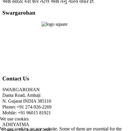
અંશે સાધ્ય કરી શકે તેટલે અંશે તેનું ગૌરવ વધારે છે.
Swargarohan
Contact Us
SWARGAROHAN
Danta Road, Ambaji
N. Gujarat INDIA 385110
Phone
:
+91 274-926-2269
Mobile: +91 96015 81921
We use cookies
ADHYATMA
We use cookies on our website. Some of them are essential for the
Contact: Dr. Ashish Gohil