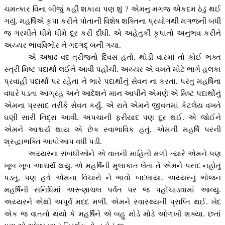
ચમત્કાર વિના બીજું કહી શકાય પણ શું
?
એમનુ મગજ એકદમ ઠંડું થઈ
ગયું. મહર્ષિએ કૃપા કરીને પોતાની વિશેષ શક્તિના પ્રયોગથી મગજની બધી
જ ગરમીને ધીમે ધીમે દૂર કરી દીધી. એ અહેતુકી કૃપાનો અનુભવ કરીને
અય્યર ભાવવિભોર ને ગદગદ્ બની ગયા.
એ અષાઢ વદ ત્રીજનો દિવસ હતો. થોડી વારમાં તો કોઈ ભક્ત
સ્ત્રી મિષ્ટ પદાર્થો લઈને આવી પહોંચી. અય્યર એ વખતે મોટે ભાગે હલકા
પ્રવાહી પદાર્થો પર રહેતા ને ભારે પદાર્થોનું સેવન ના કરતા. પરંતુ મહર્ષિના
વધારે પડતા આગ્રહ અને આદેશને માન આપીને એમણે એ મિષ્ટ પદાર્થોનું
એમના પ્રસાદ તરીકે સેવન કર્યું. એ રાતે એમને જીવનમાં કેટલેય વખતે
ઘણી સારી નિદ્રા આવી. અપચાની ફરીયાદ પણ દૂર થઈ. એ જોઈને
એમને આશ્ચર્ય થાય એ છેક સ્વાભાવિક હતું. એમની મહર્ષિ પરની
શ્રદ્ધાભક્તિ આપોઆપ વધી પડી.
અય્યરના સંબંધીઓને એ વાતની માહિતી મળી ત્યારે એમને પણ
ખૂબ ખૂબ આશ્ચર્ય થયું. એ મહર્ષિની મુલાકાત લેતા તે એમને પસંદ નહોતું
પડતું
,
પણ હવે એમના વિચારો ને ભાવો બદલાયા. અય્યરનું ભોજન
મહર્ષિની સંનિધિમાં અરૂણાચલ પર્વત પર જ પહોંચાડવામાં આવ્યું.
અય્યરને એથી અપૂર્વ મદદ મળી. એમને સ્વાસ્થ્યની પ્રાપ્તિ થઈ. ખેદ
એક જ વાતનો થયો કે મહર્ષિને એ બહુ મોડે મોડે ઓળખી શક્યા. છતાં