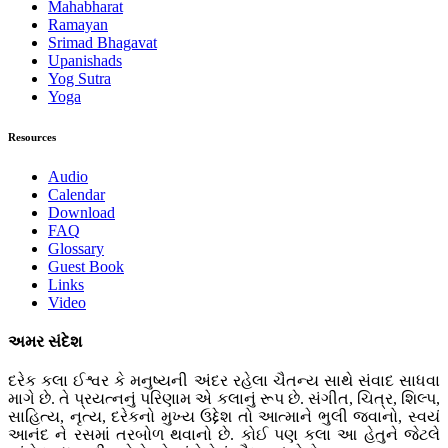
Mahabharat
Ramayan
Srimad Bhagavat
Upanishads
Yog Sutra
Yoga
Resources
Audio
Calendar
Download
FAQ
Glossary
Guest Book
Links
Video
અમર સંદેશ
દરેક કલા ઈશ્વર કે મનુષ્યની અંદર રહેલા ચૈતન્ય સાથે સંવાદ સાધવા
માગે છે. તે પ્રયત્નનું પરિણામ એ કલાનું રૂપ છે. સંગીત, ચિત્ર, શિલ્પ,
સાહિત્ય, નૃત્ય, દરેકનો મુખ્ય ઉદ્દેશ તો આત્માને ભુલી જવાનો, સ્વયં
આનંદ ને રસમાં તરબોળ થવાનો છે. કોઈ પણ કલા આ હેતુને જેટલે