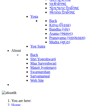
પ્રશ્નોપનિષદ
શ્વેતાશ્વતર ઉપનિષદ
ઐતરેય ઉપનિષદ
Yoga
Back
Kriya (ક્રિયા)
Bandha (બંધ)
Asana (આસન)
Pranayama (પ્રાણાયામ)
Mudra (મુદ્રા)
Yog Sutra
About
Back
Shri Yogeshwarji
Maa Sarveshwari
Mataji Jyotirmayi
Swargarohan
Sarvamangal
Web Site
You are here:
Home