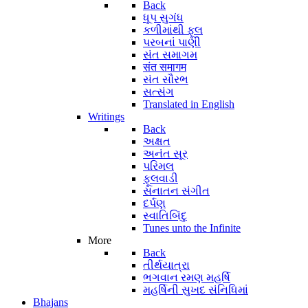
Back
ધૂપ સુગંધ
કળીમાંથી ફૂલ
પરબનાં પાણી
સંત સમાગમ
संत समागम
સંત સૌરભ
સત્સંગ
Translated in English
Writings
Back
અક્ષત
અનંત સૂર
પરિમલ
ફૂલવાડી
સનાતન સંગીત
દર્પણ
સ્વાતિબિંદુ
Tunes unto the Infinite
More
Back
તીર્થયાત્રા
ભગવાન રમણ મહર્ષિ
મહર્ષિની સુખદ સંનિધિમાં
Bhajans