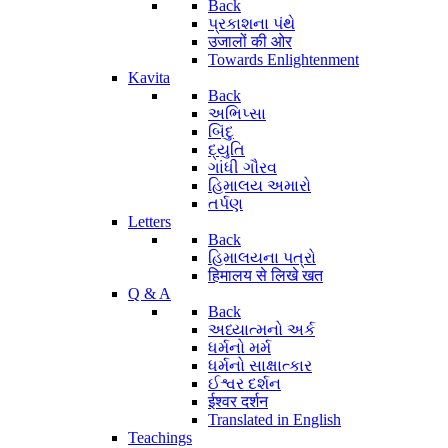
Back
પ્રકાશના પંથે
उजालों की ओर
Towards Enlightenment
Kavita
Back
અભિપ્સા
બિંદુ
દ્યુતિ
ગાંધી ગૌરવ
હિમાલય અમારો
તર્પણ
Letters
Back
હિમાલયના પત્રો
हिमालय से लिखे खत
Q & A
Back
અધ્યાત્મનો અર્ક
ધર્મનો મર્મ
ધર્મનો સાક્ષાત્કાર
ઈશ્વર દર્શન
ईश्वर दर्शन
Translated in English
Teachings