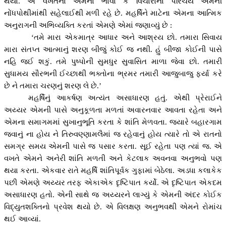
થયો. એ વખતના એમના ભાવો કે વિચારોનો પરિચય એમની
નોંધપોથીમાંથી સહેલાઈથી મળી રહે છે. મહર્ષિને માટેના એમના આત્મિક
અનુરાગની અભિવ્યક્તિ કરતાં એમણે એમાં જણાવ્યું છે :
‘
તમે મારા એકમાત્ર આધાર અને આશ્રય છો. તમારા સિવાય
મારા સંતપ્ત આત્માનું શરણ બીજું કોઈ જ નથી. હું બીજા કોઈની પાસે
નહિ જઈ શકું. તમે પુષ્પોની સુમધુર સુવાસિત માળા જેવા છો. તમારી
સુધામય સૌરભની ઈચ્છાથી ભક્તોના ભ્રમર તમારી આજુબાજુ ફર્યા કરે
છે ને તમારા ચરણનું શરણ લે છે.
’
મહર્ષિનું આકર્ષણ અત્યંત અસાધારણ હતું. એથી પ્રેરાઈને
અય્યર એમની પાસે અનુકૂળતા મળતાં અવારનવાર આવતા રહેતા અને
એમના સમાગમમાં સુખાનુભૂતિ કરતા કે શાંતિ મેળવતા. જ્યારે બહારગામ
જવાનું ના હોય ને તિરુવણ્ણામલૈમાં જ રહેવાનું હોય ત્યારે તો એ રાતનો
સમગ્ર સમય એમની પાસે જ પસાર કરતા. સૂઈ રહેતા પણ ત્યાં જ. એ
વખતે એમને અનેરી શાંતિ મળતી અને કેટલાક અવનવા અનુભવો પણ
થયા કરતા. એકવાર રાતે મહર્ષિ શાંતિપૂર્વક ગુફામાં બેઠેલા. અડધા કલાકેક
પછી એમણે અય્યર તરફ એકાએક દૃષ્ટિપાત કર્યો. એ દૃષ્ટિપાત એકદમ
અસાધારણ હતો. એની સાથે જ અય્યરને લાગ્યું કે એમની અંદર કોઈક
વિદ્યુતશક્તિનો પ્રવેશ થયો છે. એ વિલક્ષણ અનુભવથી એમને રોમાંચ
થઈ આવ્યાં.