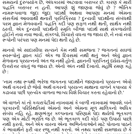
સમયનો દુરુપયોગ છે, અંધકારમાં અટવાવા બરાબર છે. કારણ કે મારી
પદ્ધતિ બરાબર ન હતી. આપણે શું જાણવા જેવું છે ? ભૌતિક
નામરૂપવાળા જુદા જુદા પદાર્થો અથવા આપણા મનમાં એમના
સંસર્ગમાં આવવાથી થનારી પ્રતિક્રિયા ? દુન્યવી પદાર્થોના સંબંધથી
પરમ જ્ઞાન મેળવવાની પદ્ધતિ કદી પણ સફળ નથી થતી, સાર્થક નથી
ઠરતી. એક દુન્યવી પદાર્થની સ્મૃતિ બીજા પદાર્થ સાથે સંકળાયેલી
હોઈને નવા નવા ભાવો, સંકલ્પો, વિચારો વધતા જ જાય છે, ને નવાં નવાં
રૂપોની પરંપરા પણ મનમાં પેદા થતી રહે છે.
માનવો એ સાદાસીધા સત્યને કેમ નથી સમજતા ? જગતનાં સઘળાં
સ્વરૂપોનું જ્ઞાન કાંઈ એક જ દિવસમાં નથી થતું અને એવું જ્ઞાન
મેળવાના પ્રયત્નનો અંત જ નથી હોતો. જ્ઞાનની પ્રાપ્તિનું ધ્યેય-વર્તુળ
ઉત્તરોત્તર વધતું જ જાય છે. એનો અંત નથી દેખાતો. મહર્ષિ રમણ કહે
છે :
‘નામ તથા રૂપથી ભરેલા જગતના પદાર્થોને જાણવાનો પ્રયત્ન એવો
અર્થ વગરનો છે જેવો અર્થ વગરનો પ્રયત્ન માથાના વાળને કપાવ્યા કે
કઢાવ્યા પછી પ્રત્યેક વાળના ભાગ્ય વિશે વિચાર કરતા રહેવાનો છે.’
એ વાળને કાં તો કચરાપેટીમાં નાખવામાં કે બાળી નાખવામાં આવશે. બંને
પ્રકારની પરિસ્થિતિમાં એમનો અને એમના મૂળ માલિકનો અધિક
સંબંધ નહિ રહે. ક્ષણભંગુર કલ્પનાના પરિણામે પેદા થયેલો ભૂતકાળ
પણ એક મોટી ભ્રાંતિ જ છે. એ ભૂતકાળ કદી કોઈ પણ ઉપાયે પાછો
નથી ફરતો, અને એક વારના એના અભિનેતાઓને માટે પોતાના પાઠને
કે ભાવાર્થને ફરી વાર રજૂ નથી કરતો. એ તથ્ય પરથી સમજાય છે કે