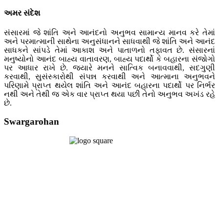
અમર સંદેશ
સંસારમાં જે શાંતિ અને આનંદનો અનુભવ સામાન્ય માનવ કરે તેમાં
અને પરમાત્માની સાથેના અનુસંધાનને સાધવાથી જે શાંતિ અને આનંદ
સાધકને સાંપડે તેમાં આકાશ અને પાતાળનો તફાવત છે. સંસારનાં
મનુષ્યોનો આનંદ બાહ્ય વાતાવરણ, બાહ્ય પદાર્થો કે બહારના સંજોગો
પર આધાર રાખે છે. જ્યારે મનને સાત્વિક બનાવવાથી, સદગુણી
કરવાથી, સુસંસ્કારોથી સંપન્ન કરવાથી અને આત્માના અનુભવને
પરિણામે પ્રાપ્ત થયેલ શાંતિ અને આનંદ બહારના પદાર્થો પર નિર્ભર
નથી અને તેથી જ એક વાર પ્રાપ્ત થયા પછી તેનો અનુભવ અખંડ રહે
છે.
Swargarohan