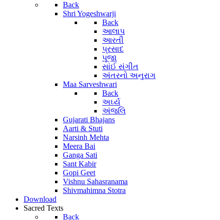
Back
Shri Yogeshwarji
Back
આલાપ
આરતી
પ્રસાદ
પૂજા
સાંઈ સંગીત
અંતરનો અનુરાગ
Maa Sarveshwari
Back
અર્ઘ્ય
અંજલિ
Gujarati Bhajans
Aarti & Stuti
Narsinh Mehta
Meera Bai
Ganga Sati
Sant Kabir
Gopi Geet
Vishnu Sahasranama
Shivmahimna Stotra
Download
Sacred Texts
Back