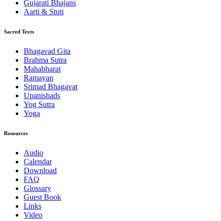
Gujarati Bhajans
Aarti & Stuti
Sacred Texts
Bhagavad Gita
Brahma Sutra
Mahabharat
Ramayan
Srimad Bhagavat
Upanishads
Yog Sutra
Yoga
Resources
Audio
Calendar
Download
FAQ
Glossary
Guest Book
Links
Video