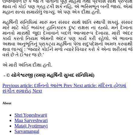
ઉજ્જવળ છે કે જો તે પોતાના પૂર્ણ મહિમા તથા પ્રકાશ સાથે પ્રત્યક્ષ
થાય તો કોઈ પણ ગ્રહ ટકી શકે નહિ. એ ભસ્મિભૂત બની જાય. એમાં
મહાન સત્ય સમાયેલું લાગ્યું. એ પણ એક દીક્ષા હતી.
મહર્ષિની સંનિધિમાં મારું મન સંસાર સાથે શાંતિ સ્થાપી શક્યું. સંસાર
મારે માટે કોઈ ભયંકર હાનિકારક દુષ્ટ રાક્ષસ ના રહ્યો. મને દેખાતા
માનવો મારાથી જુદા દેખાવાને બદલે આત્મારૂપ દેખાયા. મારી અંદર
કાર્ય કરતો નિયમ એમની અંદર પણ કાર્ય કરી રહેલો. એ ભાવના
અથવા અનુભૂતિનું પ્રાકટ્ય મહર્ષિના પેલા સદુપદેશનો અમલ કરવાથી
થવા લાગ્યું : ‘જ્યારે કોઈને મળો ત્યારે વિચાર કરો કે એના શરીરમાં જે
વસે છે તે ઈશ્વર જ છે.’
એ મારી અંતિમ દીક્ષા હતી.
- © યોગેશ્વરજી (રમણ મહર્ષિની સુખદ સંનિધિમાં)
Previous article: દર્શનનો આરંભ
Prev
Next article: મંદિરના હોલમાં
સંગીત સમારોહ
Next
About
Shri Yogeshwarji
Maa Sarveshwari
Mataji Jyotirmayi
Sarvamangal