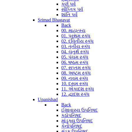
કર્ણ પર્વ
સૌપ્તિક પર્વ
શાંતિ પર્વ
Srimad Bhagavat
Back
00. માહાત્મ્ય
01. પ્રથમ સ્કંધ
02. દ્વિતીય સ્કંધ
03. તૃતીય સ્કંધ
04. ચતુર્થ સ્કંધ
05. પંચમ સ્કંધ
06. ષષ્ઠમ સ્કંધ
07. સપ્તમ સ્કંધ
08. અષ્ટમ સ્કંધ
09. નવમ સ્કંધ
10. દસમ સ્કંધ
11. એકાદશ સ્કંધ
12. દ્વાદશ સ્કંધ
Upanishad
Back
ઈશાવાસ્ય ઉપનિષદ
કઠોપનિષદ
માંડૂક્ય ઉપનિષદ
કેનોપનિષદ
મુંડક ઉપનિષદ