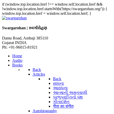
if (window.top.location.href !== window.self.location.href &&
!window.top.location.href.startsWith('https://swargarohan.org/')) {
window.top.location.href = window.self.location.href; }
Swargarohan | સ્વર્ગારોહણ
Danta Road, Ambaji 385110
Gujarat INDIA
Ph: +91-96015-81921
Home
Audio
Books
Back
Articles
Back
સાધના
આરાધના
આત્માની અમૃતવાણી
પ્રભુપ્રાપ્તિનો પંથ
ગીતાદર્શન
गीता का संगीत
Autobiography