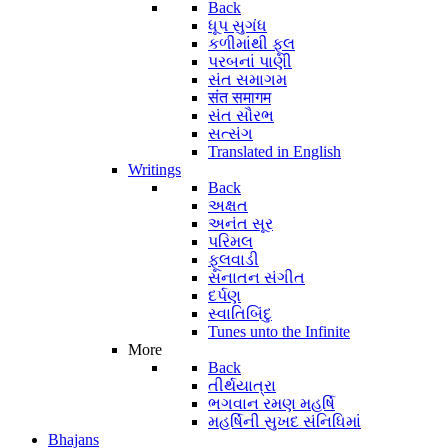
Back
ધૂપ સુગંધ
કળીમાંથી ફૂલ
પરબનાં પાણી
સંત સમાગમ
संत समागम
સંત સૌરભ
સત્સંગ
Translated in English
Writings
Back
અક્ષત
અનંત સૂર
પરિમલ
ફૂલવાડી
સનાતન સંગીત
દર્પણ
સ્વાતિબિંદુ
Tunes unto the Infinite
More
Back
તીર્થયાત્રા
ભગવાન રમણ મહર્ષિ
મહર્ષિની સુખદ સંનિધિમાં
Bhajans