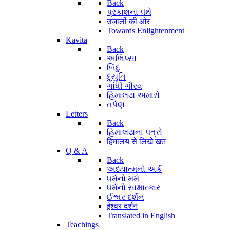
Back
પ્રકાશના પંથે
उजालों की ओर
Towards Enlightenment
Kavita
Back
અભિપ્સા
બિંદુ
દ્યુતિ
ગાંધી ગૌરવ
હિમાલય અમારો
તર્પણ
Letters
Back
હિમાલયના પત્રો
हिमालय से लिखे खत
Q & A
Back
અધ્યાત્મનો અર્ક
ધર્મનો મર્મ
ધર્મનો સાક્ષાત્કાર
ઈશ્વર દર્શન
ईश्वर दर्शन
Translated in English
Teachings