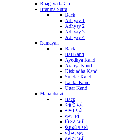
Bhagavad-Gita
Brahma Sutra
Back
Adhyay 1
Adhyay 2
Adhyay 3
Adhyay 4
Ramayan
Back
Bal Kand
Ayodhya Kand
Aranya Kand
Kiskindha Kand
Sundar Kand
Lanka Kand
Uttar Kand
Mahabharat
Back
આદિ પર્વ
સભા પર્વ
વન પર્વ
વિરાટ પર્વ
ઉદ્યોગ પર્વ
ભીષ્મ પર્વ
દ્રોણ પર્વ