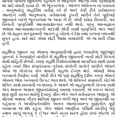
માનવો પોતાના જીવનની કટુતાને ને આફતોને આટલા બધા પ્રમાણમાં
શા માટે વધારી રહ્યા છે. એ ભૂતકાળના - આગળ અસ્તિત્વ ના ધરાવતા
- અનુભવોનું અહર્નિશ ચર્વણ કરે છે અને કેવી રીતે વર્તમાનના
આનંદને નથી અનુભવતા. વર્તમાનમાં ડૂબકી મારીને તેને પૂર્ણપણે
જીવવાને બદલે ભૂતકાળમાં જ શ્વાસ લે છે. એવી ધ્યેય વિનાની, પાર
વિનાની પ્રવૃત્તિથી આત્મસાક્ષાત્કાર નથી થતો, પરંતુ આત્મજ્ઞાન
અથવા આત્મસાક્ષાત્કારની મદદથી એવી વ્યર્થ પ્રવૃત્તિનો અંત આવે
છે. જે મહાન સંતપુરુષની આગળ હું બેઠેલો તે દેશ તથા કાળનાં બંધનથી
મુક્ત હતા. મારે માટે એમાં મોટી આશા સમાયેલી. એ જ મારી દીક્ષા
હતી.
મહર્ષિના જીવન પર એમના અનુયાયીઓ દ્વારા લખાયેલાં જુદાંજુદાં
પુસ્તકો કે લખાણોને વાંચીને મેં મહર્ષિના જીવનની નાની મોટી વિગતો
સાથે માહિતી મેળવી. રમણ મહર્ષિ કિશોરાવસ્થામાં માતાપિતા સાથે ઘરમાં
રહેતા ત્યારે શિવ સંપ્રદાયના ત્રેસઠ સંતોની વાતોને વાંચીને એમને
એવા જ લોકોત્તર સંત થવાની સહજ ઈચ્છા થઈ. એમણે એવા
બનવાનો નિર્ણય કર્યો. એવી રીતે જે પણ મહર્ષિનું દર્શન કરતા એમને
એમના જેવા બનવાનો ઉત્કટ ભાવ થતો. જે શક્તિને સંસારની કોઈએ
શક્તિ સાથે સરખાવી ના શકાય તે અમને એ મહાપુરુષની ચેતના સાથે
એક થવાના અમારા જીવનધ્યેયનું સ્મરણ કરાવતી. એ સ્વપ્ન એકાદ
ક્ષણ સુધી સાકાર થયેલું દેખાતું. મૌન એક અને સર્વવ્યાપક જણાતું. એ
મૌનમાં અથવા નીરવ શાંતિમાં જીવન ભળી જતું અને જે જીવનથી પર
કહેવાતા તે અપરિવર્તનશીલ અનંત આનંદસ્વરૂપ ગુણાતીત પૂર્ણ
પરમાત્મા જ શેષ રહેતા. એક ઓછા જાણીતા પશ્ચિમી યોગીનું પેલું
કથન સાચું લાગતું કે ઈશ્વર અને સત્ય સરળ હોવા છતાં એટલાં તો