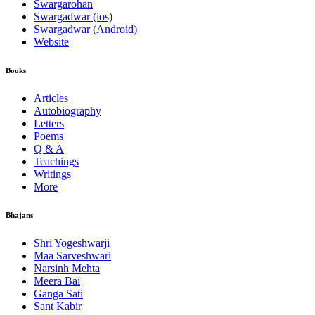
Swargarohan
Swargadwar (ios)
Swargadwar (Android)
Website
Books
Articles
Autobiography
Letters
Poems
Q & A
Teachings
Writings
More
Bhajans
Shri Yogeshwarji
Maa Sarveshwari
Narsinh Mehta
Meera Bai
Ganga Sati
Sant Kabir