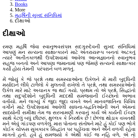
Books
More
મહર્ષિની સુખદ સંનિધિમાં
દીક્ષાઓ
દીક્ષાઓ
રમણ મહર્ષિ જેવા સ્વાનુભવસંપન્ન સદગુરુદેવની સુખદ સંનિધિમાં
આપણું મન સત્યના સાક્ષાત્કારને માટે અંતરાયરૂપ બનતાં અટકતું
ત્યારે અતીતકાળથી ઉપદેશવામાં આવેલા આત્મજ્ઞાનનો સ્વાનુભવ
સહજ બનતો અને આપણા જમાનામાં પણ જેમણે સત્યનો સાક્ષાત્કાર
કર્યો હોય તેમની પરંપરાને બળ મળતું.
મેં જોયું કે જે પ્રશ્નો તથા સમસ્યાઓના ઉકેલને મેં મારી બુદ્ધિની
મર્યાદાને લીધે ટાળેલો કે મુલતવી રાખેલો તે પ્રશ્નો, તથા સમસ્યાઓનો
ઉકેલ મારે માટે અચાનક જ થઈ ગયો. પ્રથમ તો એ પ્રશ્નો, સિદ્ધાંતો
તથા સદુપદેશોને બુદ્ધિની મદદથી સમજવાની ઈચ્છાનો અભાવ
વર્તાયો. મને લાગ્યું કે જુદા જુદા વખતે અને માનવજાતિના વિવિધ
વર્ગોને માટે ઉપદેશવામાં આવેલી સાધના-પદ્ધતિઓની અને એમનાં
સાધ્યોની સમીક્ષા તેમ જ સરખામણી કરવાનું કાર્ય એ કાર્યની ઈચ્છા
સાથે કેટલું બધું છીછરું, ક્ષુલ્લક કે નિરર્થક છે ! છેલ્લા થોડાક વખતથી
મને એવું ગાંડપણ વળગેલું. મારા પોતાના સંતોષને માટે હું કોઈ પણ ભોગે
કોઈક ચોક્કસ સુખકારક સિદ્ધાંત પર પહોંચવા અને એને વળગી રહેવા
માગતો હતો. હવે હું સમજ્યો કે એથી કાંઈ જ નહિ વળે, એ તો