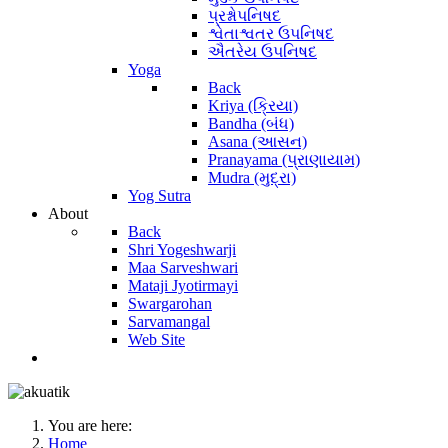
પ્રશ્નોપનિષદ
શ્વેતાશ્વતર ઉપનિષદ
ઐતરેય ઉપનિષદ
Yoga
Back
Kriya (ક્રિયા)
Bandha (બંધ)
Asana (આસન)
Pranayama (પ્રાણાયામ)
Mudra (મુદ્રા)
Yog Sutra
About
Back
Shri Yogeshwarji
Maa Sarveshwari
Mataji Jyotirmayi
Swargarohan
Sarvamangal
Web Site
You are here:
Home