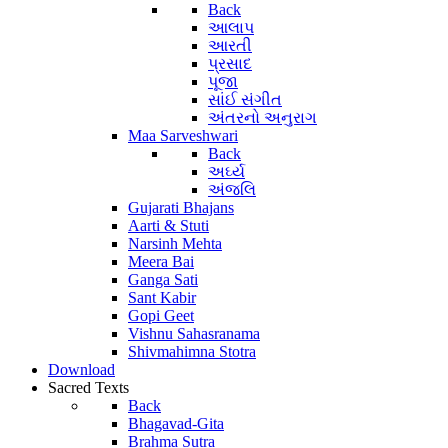
Back
આલાપ
આરતી
પ્રસાદ
પૂજા
સાંઈ સંગીત
અંતરનો અનુરાગ
Maa Sarveshwari
Back
અર્ઘ્ય
અંજલિ
Gujarati Bhajans
Aarti & Stuti
Narsinh Mehta
Meera Bai
Ganga Sati
Sant Kabir
Gopi Geet
Vishnu Sahasranama
Shivmahimna Stotra
Download
Sacred Texts
Back
Bhagavad-Gita
Brahma Sutra