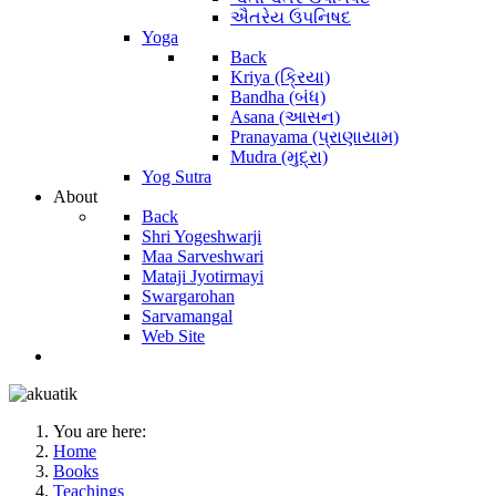
ઐતરેય ઉપનિષદ
Yoga
Back
Kriya (ક્રિયા)
Bandha (બંધ)
Asana (આસન)
Pranayama (પ્રાણાયામ)
Mudra (મુદ્રા)
Yog Sutra
About
Back
Shri Yogeshwarji
Maa Sarveshwari
Mataji Jyotirmayi
Swargarohan
Sarvamangal
Web Site
You are here:
Home
Books
Teachings