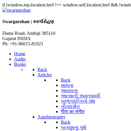
if (window.top.location.href !== window.self.location.href && !window
Swargarohan | સ્વર્ગારોહણ
Danta Road, Ambaji 385110
Gujarat INDIA
Ph: +91-96015-81921
Home
Audio
Books
Back
Articles
Back
સાધના
આરાધના
આત્માની અમૃતવાણી
પ્રભુપ્રાપ્તિનો પંથ
ગીતાદર્શન
गीता का संगीत
Autobiography
Back
પ્રકાશના પંથે