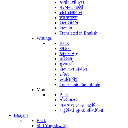
કળીમાંથી ફૂલ
પરબનાં પાણી
સંત સમાગમ
संत समागम
સંત સૌરભ
સત્સંગ
Translated in English
Writings
Back
અક્ષત
અનંત સૂર
પરિમલ
ફૂલવાડી
સનાતન સંગીત
દર્પણ
સ્વાતિબિંદુ
Tunes unto the Infinite
More
Back
તીર્થયાત્રા
ભગવાન રમણ મહર્ષિ
મહર્ષિની સુખદ સંનિધિમાં
Bhajans
Back
Shri Yogeshwarji