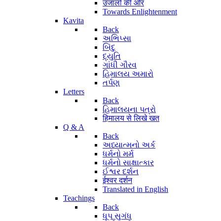
उजालों की ओर
Towards Enlightenment
Kavita
Back
અભિપ્સા
બિંદુ
દ્યુતિ
ગાંધી ગૌરવ
હિમાલય અમારો
તર્પણ
Letters
Back
હિમાલયના પત્રો
हिमालय से लिखे खत
Q & A
Back
અધ્યાત્મનો અર્ક
ધર્મનો મર્મ
ધર્મનો સાક્ષાત્કાર
ઈશ્વર દર્શન
ईश्वर दर्शन
Translated in English
Teachings
Back
ધૂપ સુગંધ