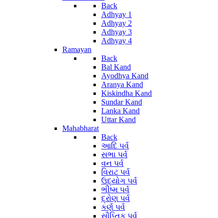
Back
Adhyay 1
Adhyay 2
Adhyay 3
Adhyay 4
Ramayan
Back
Bal Kand
Ayodhya Kand
Aranya Kand
Kiskindha Kand
Sundar Kand
Lanka Kand
Uttar Kand
Mahabharat
Back
આદિ પર્વ
સભા પર્વ
વન પર્વ
વિરાટ પર્વ
ઉદ્યોગ પર્વ
ભીષ્મ પર્વ
દ્રોણ પર્વ
કર્ણ પર્વ
સૌપ્તિક પર્વ