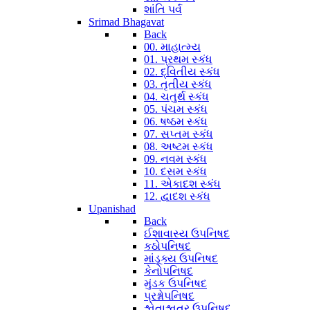
શાંતિ પર્વ
Srimad Bhagavat
Back
00. માહાત્મ્ય
01. પ્રથમ સ્કંધ
02. દ્વિતીય સ્કંધ
03. તૃતીય સ્કંધ
04. ચતુર્થ સ્કંધ
05. પંચમ સ્કંધ
06. ષષ્ઠમ સ્કંધ
07. સપ્તમ સ્કંધ
08. અષ્ટમ સ્કંધ
09. નવમ સ્કંધ
10. દસમ સ્કંધ
11. એકાદશ સ્કંધ
12. દ્વાદશ સ્કંધ
Upanishad
Back
ઈશાવાસ્ય ઉપનિષદ
કઠોપનિષદ
માંડૂક્ય ઉપનિષદ
કેનોપનિષદ
મુંડક ઉપનિષદ
પ્રશ્નોપનિષદ
શ્વેતાશ્વતર ઉપનિષદ