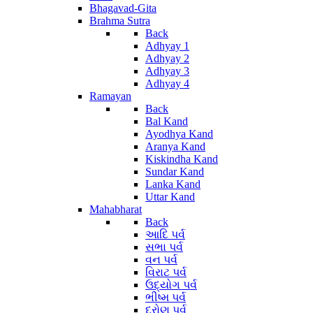
Bhagavad-Gita
Brahma Sutra
Back
Adhyay 1
Adhyay 2
Adhyay 3
Adhyay 4
Ramayan
Back
Bal Kand
Ayodhya Kand
Aranya Kand
Kiskindha Kand
Sundar Kand
Lanka Kand
Uttar Kand
Mahabharat
Back
આદિ પર્વ
સભા પર્વ
વન પર્વ
વિરાટ પર્વ
ઉદ્યોગ પર્વ
ભીષ્મ પર્વ
દ્રોણ પર્વ