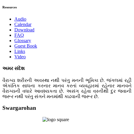
Resources
Audio
Calendar
Download
FAQ
Glossary
Guest Book
Links
Video
અમર સંદેશ
વૈરાગ્ય શરીરની અવસ્થા નથી પરંતુ મનની ભૂમિકા છે. જંગલમાં રહી
એકાંતિક સાધના કરનાર માનવ કરતાં વ્યવહારમાં રહેનાર માનવને
વૈરાગ્યની વધારે આવશ્યકતા છે. અસંગ રહેવા વસ્તીથી દુર જવાની
જરૂર નથી પરંતુ સંગને મનમાંથી કાઢવાની જરૂર છે.
Swargarohan