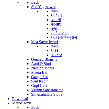
Back
Shri Yogeshwarji
Back
આલાપ
આરતી
પ્રસાદ
પૂજા
સાંઈ સંગીત
અંતરનો અનુરાગ
Maa Sarveshwari
Back
અર્ઘ્ય
અંજલિ
Gujarati Bhajans
Aarti & Stuti
Narsinh Mehta
Meera Bai
Ganga Sati
Sant Kabir
Gopi Geet
Vishnu Sahasranama
Shivmahimna Stotra
Download
Sacred Texts
Back