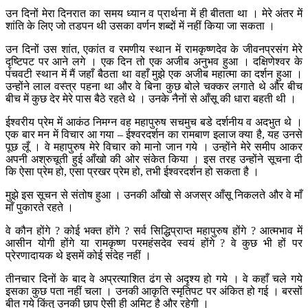
उन दिनों मेरा दिनरात का समय ध्यान व प्रार्थना में ही बीतता था । मेरे अंतर में
शांति के लिए जो तडपन थी उसका वर्णन शब्दों में नहीं किया जा सकता ।
उन दिनों उस शांत, एकांत व रमणीय स्थान में रामकृष्णदेव के जीवनप्रसंग मेरे
दृष्टिपट पर आने लगे । एक दिन तो एक अजीब अनुभव हुआ । दक्षिणेश्वर के
पंचवटी स्थान में मैं जहाँ बैठता था वहाँ मुझे एक अजीब महात्मा का दर्शन हुआ ।
उन्होंने लाल वस्त्र पहना था और वे बिना कुछ बोले चक्कर लगाते थे और बीच
बीच में कुछ देर मेरे पास बैठे रहते थे । उनके नैनों से आँसू की धारा बहती थी ।
ईश्वरीय प्रेम में आकंठ निमग्न वह महापुरुष सचमुच बडे दर्शनीय व अदभुत थे ।
एक बार मन में विचार आ गया – ईश्वरदर्शन का रामबाण इलाज क्या है, यह उनसे
पूछ लूँ । वे महापुरुष मेरे विचार को मानो जान गये । उन्होंने मेरे समीप आकर
अपनी अश्रुचूती हुई आँखो की ओर संकेत किया । इस तरह उन्होंने सूचना दी
कि ऐसा प्रेम हो, एसा प्रखर प्रेम हो, तभी ईश्वरदर्शन हो सकता है ।
मुझे इस सूचन से संतोष हुआ । उनकी आँखो से अजस्र आँसू निकलते और वे माँ
माँ पुकारते रहते ।
वे कौन होंगे ? कोई भक्त होंगे ? सर्व सिद्धिप्राप्त महापुरुष होंगे ? आत्मभाव में
आसीन योगी होंगे या रामकृष्ण परमहंसदेव स्वयं होंगे ? वे कुछ भी हों पर
प्रेरणादायक थे इसमें कोई संदेह नहीं ।
तीनचार दिनों के बाद वे अप्रत्याशित ढंग से अदृश्य हो गये । वे कहाँ चले गये
इसका कुछ पता नहीं चला । उनकी आकृति स्मृतिपट पर अंकित हो गई । बरसों
बीत गये किंतु उनकी छाप ऐसी ही अमिट है और रहेगी ।