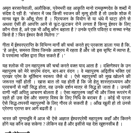
अमृत बरसानेवाली, अलौकिक, प्रेमभरी वह आकृति मानो रामकृष्णदेव के शब्दों में
संदेश दे रही है: ‘संसार में जब किसी स्वजन की मृत्यु होती है तो उसके शोक में
मानव खून के आँसू रोता है । प्रियजन के वियोग से या धंधे में घाटा होने से
अथवा ऐसी ही आपत्ति आने से फूट-फूटकर रोने लगता है किन्तु ईश्वर के लिए
कौन रोता है, अरे एक भी आँसू कौन बहाता है ? उनके प्रति पवित्र व सच्चा स्नेह
किसे है ? फिर ईश्वर कैसे मिलेगा ?’
गीता में ईश्वरप्राप्ति के विभिन्न मार्गो की चर्चा करते हुए प्रकाश डाला गया है कि,
‘हे अर्जुन, समस्त विश्व जिनके आश्रय में रहता है और जो इस सृष्टि में व्याप्त है,
वे परमात्मा भक्ति द्वारा मिल सकते हैं ।’
यह श्लोक भी उन महापुरुष की चर्चा करते वक्त याद आता है । दक्षिणेश्वर के उन
महापुरुष को मेरे सप्रेम वंदन, बार-बार वंदन । वे महापुरुष अद्वितीय भक्ति एवं
प्रखर प्रेम के मूर्तिमान स्वरूप जैसे थे । ऐसे महापुरुषों को मुख खोलने की
जरूरत नहीं होती । खास बात तो यह होती है कि जो हेतु शास्त्राध्ययन और
प्रवचनों से नहीं सिद्ध होता, वह उनके दर्शन मात्र से सिद्ध हो जाता है । उनकी
वाणी नहीं अपितु आचरण बोलता है । ऐसा महापुरुष जहाँ भी और जिस रूपरंग में
रहते हों उस देश और समग्र विश्व के लिए निधि के बराबर है । कोई भी प्रजा
ऐसे सिद्ध-तपस्वी महापुरुषों के लिए गौरव ले सकती है । आँख खुली हो तो उनसे
प्रेरणा प्राप्त कर आगे बढती है ।
भारत की पुण्यभूमि में आज भी ऐसे अज्ञात ईश्वरप्रेमी महापुरुष कहाँ और कितने
होंगे यह कौन कह सकेगा ? लेकिन वह है और इसीसे यह देश खुशनसीब है ।