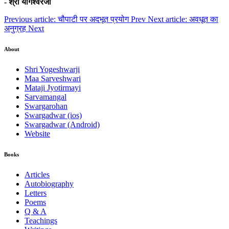
- श्री योगेश्वरजी
Previous article: चौपाटी पर अदभूत प्रयोग
Prev
Next article: अवधूत का
अनुग्रह
Next
About
Shri Yogeshwarji
Maa Sarveshwari
Mataji Jyotirmayi
Sarvamangal
Swargarohan
Swargadwar (ios)
Swargadwar (Android)
Website
Books
Articles
Autobiography
Letters
Poems
Q & A
Teachings