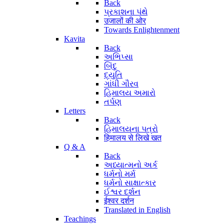
Back
પ્રકાશના પંથે
उजालों की ओर
Towards Enlightenment
Kavita
Back
અભિપ્સા
બિંદુ
દ્યુતિ
ગાંધી ગૌરવ
હિમાલય અમારો
તર્પણ
Letters
Back
હિમાલયના પત્રો
हिमालय से लिखे खत
Q & A
Back
અધ્યાત્મનો અર્ક
ધર્મનો મર્મ
ધર્મનો સાક્ષાત્કાર
ઈશ્વર દર્શન
ईश्वर दर्शन
Translated in English
Teachings