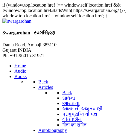
if (window.top.location.href !== window.self.location.href &&
!window.top.location.href.startsWith('https://swargarohan.org/')) {
window.top.location.href = window.self.location.href; }
Swargarohan | સ્વર્ગારોહણ
Danta Road, Ambaji 385110
Gujarat INDIA
Ph: +91-96015-81921
Home
Audio
Books
Back
Articles
Back
સાધના
આરાધના
આત્માની અમૃતવાણી
પ્રભુપ્રાપ્તિનો પંથ
ગીતાદર્શન
गीता का संगीत
Autobiography