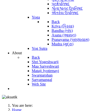
પ્રશ્નોપનિષદ
શ્વેતાશ્વતર ઉપનિષદ
ઐતરેય ઉપનિષદ
Yoga
Back
Kriya (ક્રિયા)
Bandha (બંધ)
Asana (આસન)
Pranayama (પ્રાણાયામ)
Mudra (મુદ્રા)
Yog Sutra
About
Back
Shri Yogeshwarji
Maa Sarveshwari
Mataji Jyotirmayi
Swargarohan
Sarvamangal
Web Site
You are here:
Home