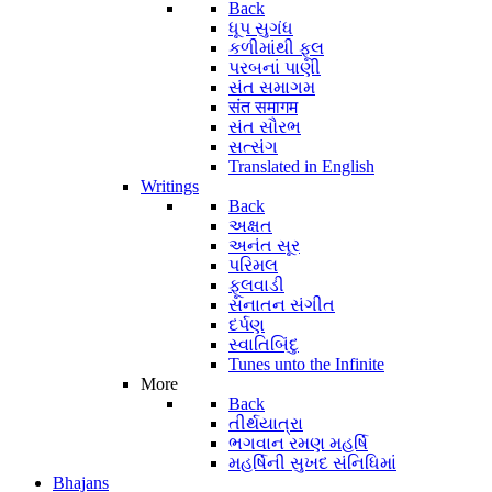
Back
ધૂપ સુગંધ
કળીમાંથી ફૂલ
પરબનાં પાણી
સંત સમાગમ
संत समागम
સંત સૌરભ
સત્સંગ
Translated in English
Writings
Back
અક્ષત
અનંત સૂર
પરિમલ
ફૂલવાડી
સનાતન સંગીત
દર્પણ
સ્વાતિબિંદુ
Tunes unto the Infinite
More
Back
તીર્થયાત્રા
ભગવાન રમણ મહર્ષિ
મહર્ષિની સુખદ સંનિધિમાં
Bhajans