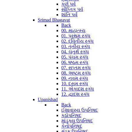
કર્ણ પર્વ
સૌપ્તિક પર્વ
શાંતિ પર્વ
Srimad Bhagavat
Back
00. માહાત્મ્ય
01. પ્રથમ સ્કંધ
02. દ્વિતીય સ્કંધ
03. તૃતીય સ્કંધ
04. ચતુર્થ સ્કંધ
05. પંચમ સ્કંધ
06. ષષ્ઠમ સ્કંધ
07. સપ્તમ સ્કંધ
08. અષ્ટમ સ્કંધ
09. નવમ સ્કંધ
10. દસમ સ્કંધ
11. એકાદશ સ્કંધ
12. દ્વાદશ સ્કંધ
Upanishad
Back
ઈશાવાસ્ય ઉપનિષદ
કઠોપનિષદ
માંડૂક્ય ઉપનિષદ
કેનોપનિષદ
મુંડક ઉપનિષદ