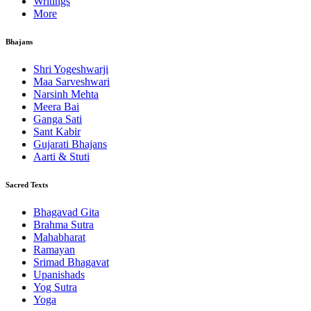
Writings
More
Bhajans
Shri Yogeshwarji
Maa Sarveshwari
Narsinh Mehta
Meera Bai
Ganga Sati
Sant Kabir
Gujarati Bhajans
Aarti & Stuti
Sacred Texts
Bhagavad Gita
Brahma Sutra
Mahabharat
Ramayan
Srimad Bhagavat
Upanishads
Yog Sutra
Yoga