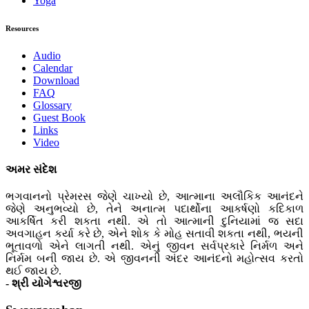
Yoga
Resources
Audio
Calendar
Download
FAQ
Glossary
Guest Book
Links
Video
અમર સંદેશ
ભગવાનનો પ્રેમરસ જેણે ચાખ્યો છે, આત્માના અલૌકિક આનંદને
જેણે અનુભવ્યો છે, તેને અનાત્મ પદાર્થોના આકર્ષણો કદિકાળ
આકર્ષિત કરી શકતા નથી. એ તો આત્માની દુનિયામાં જ સદા
અવગાહન કર્યા કરે છે, એને શોક કે મોહ સતાવી શકતા નથી, ભયની
ભૂતાવળો એને લાગતી નથી. એનું જીવન સર્વપ્રકારે નિર્મળ અને
નિર્મમ બની જાય છે. એ જીવનની અંદર આનંદનો મહોત્સવ કરતો
થઈ જાય છે.
- શ્રી યોગેશ્વરજી