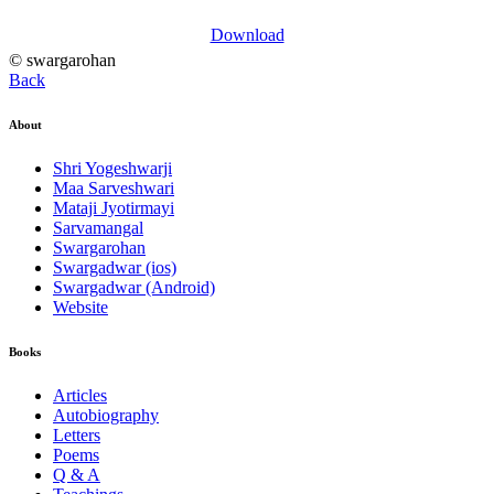
Download
© swargarohan
Back
About
Shri Yogeshwarji
Maa Sarveshwari
Mataji Jyotirmayi
Sarvamangal
Swargarohan
Swargadwar (ios)
Swargadwar (Android)
Website
Books
Articles
Autobiography
Letters
Poems
Q & A