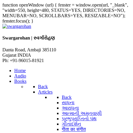
function openWindow (url) { fenster = window.open(url, "_blank",
"width=550, height=480, STATUS=YES, DIRECTORIES=NO,
MENUBAR=NO, SCROLLBARS=YES, RESIZABLE=NO");
fenster.focus(); }
Swargarohan | સ્વર્ગારોહણ
Danta Road, Ambaji 385110
Gujarat INDIA
Ph: +91-96015-81921
Home
Audio
Books
Back
Articles
Back
સાધના
આરાધના
આત્માની અમૃતવાણી
પ્રભુપ્રાપ્તિનો પંથ
ગીતાદર્શન
गीता का संगीत