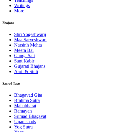
Teachings
Writings
More
Bhajans
Shri Yogeshwarji
Maa Sarveshwari
Narsinh Mehta
Meera Bai
Ganga Sati
Sant Kabir
Gujarati Bhajans
Aarti & Stuti
Sacred Texts
Bhagavad Gita
Brahma Sutra
Mahabharat
Ramayan
Srimad Bhagavat
Upanishads
Yog Sutra