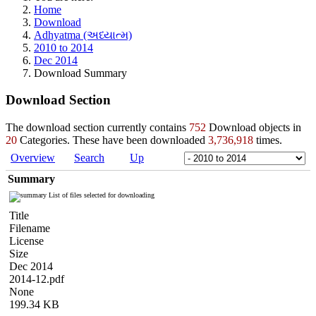
Home
Download
Adhyatma (અધ્યાત્મ)
2010 to 2014
Dec 2014
Download Summary
Download Section
The download section currently contains
752
Download objects in
20
Categories. These have been downloaded
3,736,918
times.
Overview
Search
Up
Summary
List of files selected for downloading
Title
Filename
License
Size
Dec 2014
2014-12.pdf
None
199.34 KB