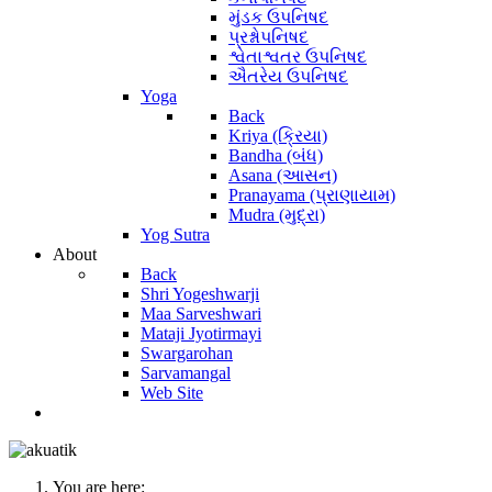
મુંડક ઉપનિષદ
પ્રશ્નોપનિષદ
શ્વેતાશ્વતર ઉપનિષદ
ઐતરેય ઉપનિષદ
Yoga
Back
Kriya (ક્રિયા)
Bandha (બંધ)
Asana (આસન)
Pranayama (પ્રાણાયામ)
Mudra (મુદ્રા)
Yog Sutra
About
Back
Shri Yogeshwarji
Maa Sarveshwari
Mataji Jyotirmayi
Swargarohan
Sarvamangal
Web Site
You are here: