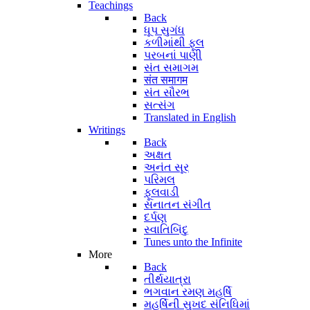
Teachings
Back
ધૂપ સુગંધ
કળીમાંથી ફૂલ
પરબનાં પાણી
સંત સમાગમ
संत समागम
સંત સૌરભ
સત્સંગ
Translated in English
Writings
Back
અક્ષત
અનંત સૂર
પરિમલ
ફૂલવાડી
સનાતન સંગીત
દર્પણ
સ્વાતિબિંદુ
Tunes unto the Infinite
More
Back
તીર્થયાત્રા
ભગવાન રમણ મહર્ષિ
મહર્ષિની સુખદ સંનિધિમાં