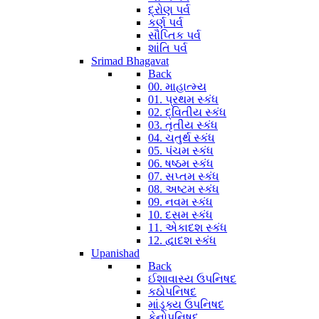
દ્રોણ પર્વ
કર્ણ પર્વ
સૌપ્તિક પર્વ
શાંતિ પર્વ
Srimad Bhagavat
Back
00. માહાત્મ્ય
01. પ્રથમ સ્કંધ
02. દ્વિતીય સ્કંધ
03. તૃતીય સ્કંધ
04. ચતુર્થ સ્કંધ
05. પંચમ સ્કંધ
06. ષષ્ઠમ સ્કંધ
07. સપ્તમ સ્કંધ
08. અષ્ટમ સ્કંધ
09. નવમ સ્કંધ
10. દસમ સ્કંધ
11. એકાદશ સ્કંધ
12. દ્વાદશ સ્કંધ
Upanishad
Back
ઈશાવાસ્ય ઉપનિષદ
કઠોપનિષદ
માંડૂક્ય ઉપનિષદ
કેનોપનિષદ