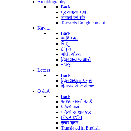
Autobiography
Back
પ્રકાશના પંથે
उजालों की ओर
Towards Enlightenment
Kavita
Back
અભિપ્સા
બિંદુ
દ્યુતિ
ગાંધી ગૌરવ
હિમાલય અમારો
તર્પણ
Letters
Back
હિમાલયના પત્રો
हिमालय से लिखे खत
Q & A
Back
અધ્યાત્મનો અર્ક
ધર્મનો મર્મ
ધર્મનો સાક્ષાત્કાર
ઈશ્વર દર્શન
ईश्वर दर्शन
Translated in English