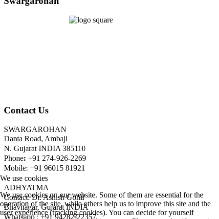
Swargarohan
Contact Us
SWARGAROHAN
Danta Road, Ambaji
N. Gujarat INDIA 385110
Phone
:
+91 274-926-2269
Mobile: +91 96015 81921
We use cookies
ADHYATMA
We use cookies on our website. Some of them are essential for the
Contact: Dr. Ashish Gohil
operation of the site, while others help us to improve this site and the
Bhavnagar, Gujarat INDIA
user experience (tracking cookies). You can decide for yourself
Whatsapp : +91 94282-22357