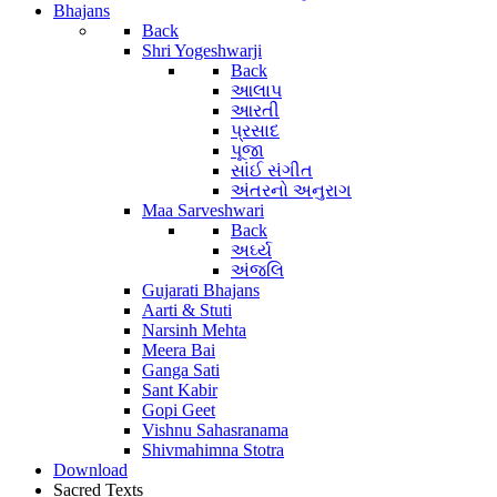
Bhajans
Back
Shri Yogeshwarji
Back
આલાપ
આરતી
પ્રસાદ
પૂજા
સાંઈ સંગીત
અંતરનો અનુરાગ
Maa Sarveshwari
Back
અર્ઘ્ય
અંજલિ
Gujarati Bhajans
Aarti & Stuti
Narsinh Mehta
Meera Bai
Ganga Sati
Sant Kabir
Gopi Geet
Vishnu Sahasranama
Shivmahimna Stotra
Download
Sacred Texts