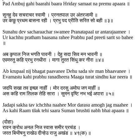
Pad Ambuj gahi baarahi baara Hriday samaat na premu apaara ॥
सुनहु देव सचराचर स्वामी । प्रनतपाल उर अंतरजामी ॥
उर कछु प्रथम बासना रही । प्रभु पद प्रीति सरित सो बही ॥३॥
Sunahu dev sacharaachar swamee Pranatapaal ur antarajaamee ।
Ur kachhu pratham baasana rahee Prabhu pad preeti sarit so bahee
॥
अब कृपाल निज भगति पावनी । देहु सदा सिव मन भावनी ॥
एवमस्तु कहि प्रभु रनधीरा । मागा तुरत सिंधु कर नीरा ॥४॥
Ab krupaal nij bhagat paavanee Dehu sada siv man bhaavanee ।
Evamastu kahi prabhu ranadheera Maaga turat sindhu kar neera ॥
जदपि सखा तव इच्छा नाहीं । मोर दरसु अमोघ जग माहीं ॥
अस कहि राम तिलक तेहि सारा । सुमन वृष्टि नभ भई अपारा ॥५॥
Jadapi sakha tav ichchha naahee Mor darasu amogh jag maahee ।
As kahi Raam tilak tehi saara Suman brushti nabh bhai apaara ॥
(दोहा)
रावन क्रोध अनल निज स्वास समीर प्रचंड ।
जरत बिभीषनु राखेउ दीन्हेउ राजु अखंड ॥ ४९(क) ॥