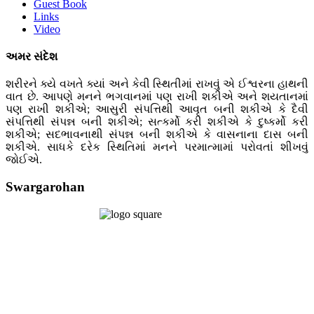
Guest Book
Links
Video
અમર સંદેશ
શરીરને ક્યે વખતે ક્યાં અને કેવી સ્થિતીમાં રાખવું એ ઈશ્વરના હાથની
વાત છે. આપણે મનને ભગવાનમાં પણ રાખી શકીએ અને શયતાનમાં
પણ રાખી શકીએ; આસુરી સંપત્તિથી આવૃત બની શકીએ કે દૈવી
સંપત્તિથી સંપન્ન બની શકીએ; સત્કર્મો કરી શકીએ કે દુષ્કર્મો કરી
શકીએ; સદભાવનાથી સંપન્ન બની શકીએ કે વાસનાના દાસ બની
શકીએ. સાધકે દરેક સ્થિતિમાં મનને પરમાત્મામાં પરોવતાં શીખવું
જોઈએ.
Swargarohan