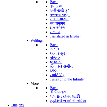
Back
ધૂપ સુગંધ
કળીમાંથી ફૂલ
પરબનાં પાણી
સંત સમાગમ
संत समागम
સંત સૌરભ
સત્સંગ
Translated in English
Writings
Back
અક્ષત
અનંત સૂર
પરિમલ
ફૂલવાડી
સનાતન સંગીત
દર્પણ
સ્વાતિબિંદુ
Tunes unto the Infinite
More
Back
તીર્થયાત્રા
ભગવાન રમણ મહર્ષિ
મહર્ષિની સુખદ સંનિધિમાં
Bhajans