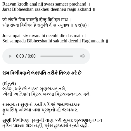
Raavan krodh anal nij svaas sameer prachand ।
Jarat Bibheeshan raakheu deenheu raaju akhand ॥
जो संपति सिव रावनहि दीन्ह दिएँ दस माथ ।
सोइ संपदा बिभीषनहि सकुचि दीन्ह रघुनाथ ॥ ४९(ख) ॥
Jo sampati siv ravanahi deenhi die das math ।
Soi sampada Bibheeshanhi sakuchi deenhi Raghunaath ॥
રામ વિભીષણને લંકાપતિ તરીકે તિલક કરે છે
(દોહરો)
લંકેશ, ખરે છો સકળ ગુણભંડાર તમે,
એથી અતિશય પ્રિય બન્યા પ્રિયજનમાંય મને.
રામવચન સુણતાં કર્યો કપિએ જયજયકાર
કૃપાસિંધુ બોલ્યા બધા પ્રભુનો હો જયકાર.
*
સુણી વિભીષણ પ્રભુની વાણ કરી સુખદ શ્રવણામૃતપાન
તૃપ્તિ પામ્યા લેશ નહીં, પ્રેમ હૃદયમાં રહ્યો વહી.