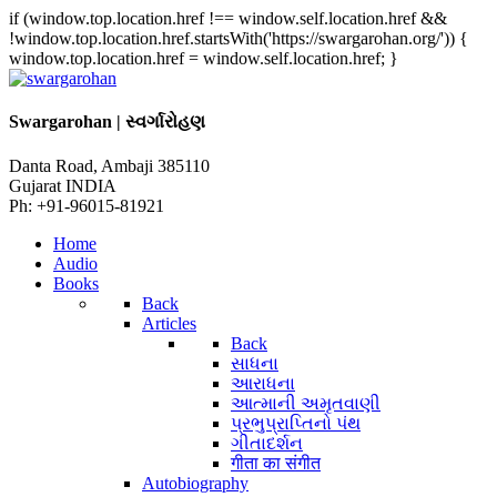
if (window.top.location.href !== window.self.location.href &&
!window.top.location.href.startsWith('https://swargarohan.org/')) {
window.top.location.href = window.self.location.href; }
Swargarohan | સ્વર્ગારોહણ
Danta Road, Ambaji 385110
Gujarat INDIA
Ph: +91-96015-81921
Home
Audio
Books
Back
Articles
Back
સાધના
આરાધના
આત્માની અમૃતવાણી
પ્રભુપ્રાપ્તિનો પંથ
ગીતાદર્શન
गीता का संगीत
Autobiography