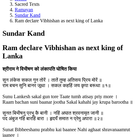
Sacred Texts
Ramayan
Sundar Kand
Ram declare Vibhishan as next king of Lanka
Sundar Kand
Ram declare Vibhishan as next king of
Lanka
श्रीराम ने विभीषण को लंकापति घोषित किया
सुन लंकेस सकल गुन तोरें । तातें तुम्ह अतिसय प्रिय मोरें ॥
राम बचन सुनि बानर जूथा । सकल कहहिं जय कृपा बरूथा ॥१॥
Sunu Lankesh sakal gun tore Taate tumh atisay priy more ।
Raam bachan suni baanar jootha Sakal kahahi jay krupa barootha ॥
सुनत बिभीषनु प्रभु कै बानी । नहिं अघात श्रवनामृत जानी ॥
पद अंबुज गहि बारहिं बारा । हृदयँ समात न प्रेमु अपारा ॥२॥
Sunat Bibheeshanu prabhu kai baanee Nahi aghaat shravanaamrut
jaanee ।