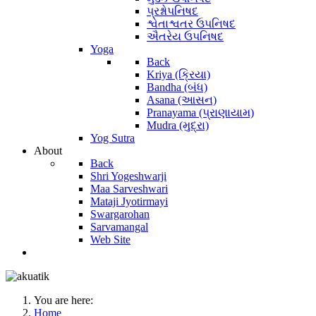
પ્રશ્નોપનિષદ
શ્વેતાશ્વતર ઉપનિષદ
ઐતરેય ઉપનિષદ
Yoga
Back
Kriya (ક્રિયા)
Bandha (બંધ)
Asana (આસન)
Pranayama (પ્રાણાયામ)
Mudra (મુદ્રા)
Yog Sutra
About
Back
Shri Yogeshwarji
Maa Sarveshwari
Mataji Jyotirmayi
Swargarohan
Sarvamangal
Web Site
You are here:
Home