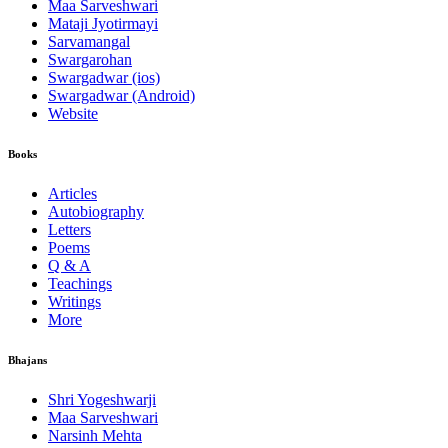
Maa Sarveshwari
Mataji Jyotirmayi
Sarvamangal
Swargarohan
Swargadwar (ios)
Swargadwar (Android)
Website
Books
Articles
Autobiography
Letters
Poems
Q & A
Teachings
Writings
More
Bhajans
Shri Yogeshwarji
Maa Sarveshwari
Narsinh Mehta