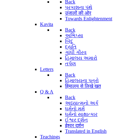
Back
પ્રકાશના પંથે
उजालों की ओर
Towards Enlightenment
Kavita
Back
અભિપ્સા
બિંદુ
દ્યુતિ
ગાંધી ગૌરવ
હિમાલય અમારો
તર્પણ
Letters
Back
હિમાલયના પત્રો
हिमालय से लिखे खत
Q & A
Back
અધ્યાત્મનો અર્ક
ધર્મનો મર્મ
ધર્મનો સાક્ષાત્કાર
ઈશ્વર દર્શન
ईश्वर दर्शन
Translated in English
Teachings