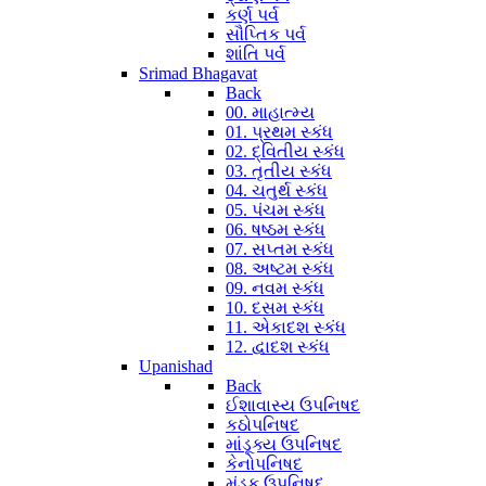
કર્ણ પર્વ
સૌપ્તિક પર્વ
શાંતિ પર્વ
Srimad Bhagavat
Back
00. માહાત્મ્ય
01. પ્રથમ સ્કંધ
02. દ્વિતીય સ્કંધ
03. તૃતીય સ્કંધ
04. ચતુર્થ સ્કંધ
05. પંચમ સ્કંધ
06. ષષ્ઠમ સ્કંધ
07. સપ્તમ સ્કંધ
08. અષ્ટમ સ્કંધ
09. નવમ સ્કંધ
10. દસમ સ્કંધ
11. એકાદશ સ્કંધ
12. દ્વાદશ સ્કંધ
Upanishad
Back
ઈશાવાસ્ય ઉપનિષદ
કઠોપનિષદ
માંડૂક્ય ઉપનિષદ
કેનોપનિષદ
મુંડક ઉપનિષદ