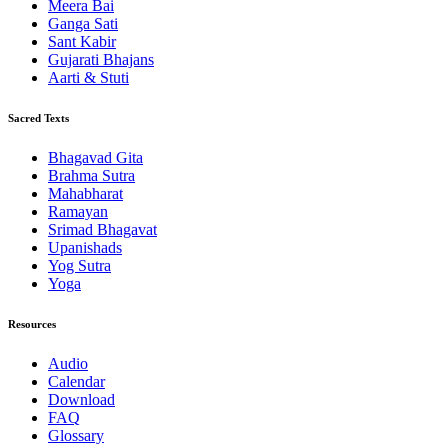
Meera Bai
Ganga Sati
Sant Kabir
Gujarati Bhajans
Aarti & Stuti
Sacred Texts
Bhagavad Gita
Brahma Sutra
Mahabharat
Ramayan
Srimad Bhagavat
Upanishads
Yog Sutra
Yoga
Resources
Audio
Calendar
Download
FAQ
Glossary