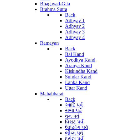
Bhagavad-Gita
Brahma Sutra
Back
Adhyay 1
Adhyay 2
Adhyay 3
Adhyay 4
Ramayan
Back
Bal Kand
Ayodhya Kand
Aranya Kand
Kiskindha Kand
Sundar Kand
Lanka Kand
Uttar Kand
Mahabharat
Back
આદિ પર્વ
સભા પર્વ
વન પર્વ
વિરાટ પર્વ
ઉદ્યોગ પર્વ
ભીષ્મ પર્વ
દ્રોણ પર્વ