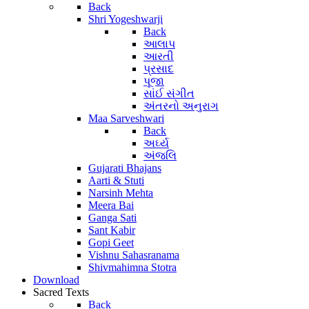
Back
Shri Yogeshwarji
Back
આલાપ
આરતી
પ્રસાદ
પૂજા
સાંઈ સંગીત
અંતરનો અનુરાગ
Maa Sarveshwari
Back
અર્ઘ્ય
અંજલિ
Gujarati Bhajans
Aarti & Stuti
Narsinh Mehta
Meera Bai
Ganga Sati
Sant Kabir
Gopi Geet
Vishnu Sahasranama
Shivmahimna Stotra
Download
Sacred Texts
Back