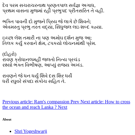
દેવ પરમ સચરાચરનાથ પ્રણતપાલ સર્વજ્ઞ અગાધ,
પ્રથમ વાસના મુજમાં રહી પ્રભુપદ પ્રીતસરિત તે વહી.
ભક્તિ પાવની દો મુજને પ્રિય જે લાગે છે શિવને;
એવમસ્તુ પ્રભુ તરત વદ્યા, સિંધુજલ લઇ શબ્દ કહ્યા.
ઇચ્છા લેશ તમારી ના પણ અમોઘ દર્શન મુજ આ;
તિલક કર્યું કરવાને ક્ષેમ, ટપકયો લોચનમાંથી પ્રેમ.
(દોહરો)
રાવણ ક્રોધાનલમહીં જલતો નિત્ય પ્રચંડ
રક્ષ્યો ભક્ત વિભીષણ, આપ્યું રાજ્ય અખંડ.
રાવણને જે ધન ધર્યું શિવે દસ શિર ધર્યે
ધરી રઘુવરે સંપદા સંકોચ સહિત તે.
Previous article: Ram's compassion
Prev
Next article: How to cross
the ocean and reach Lanka ?
Next
About
Shri Yogeshwarji