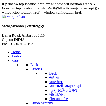
if (window.top.location.href !== window.self.location.href &&
!window.top.location.href.startsWith('https://swargarohan.org/')) {
window.top.location.href = window.self.location.href; }
Swargarohan | સ્વર્ગારોહણ
Danta Road, Ambaji 385110
Gujarat INDIA
Ph: +91-96015-81921
Home
Audio
Books
Back
Articles
Back
સાધના
આરાધના
આત્માની અમૃતવાણી
પ્રભુપ્રાપ્તિનો પંથ
ગીતાદર્શન
गीता का संगीत
Autobiography