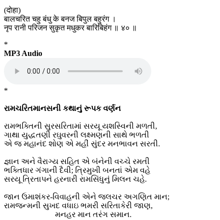
(दोहा)
बालचरित चहु बंधु के बनज बिपुल बहुरंग ।
नृप रानी परिजन सुकृत मधुकर बारिबिहंग ॥ ४० ॥
*
MP3 Audio
*
રામચરિતમાનસની કથાનું રૂપક વર્ણન
રામભક્તિની સુરસરિતામાં સરયૂ યશસ્વિની મળતી,
ગાથા યુદ્ધતણી રઘુવરની લક્ષ્મણની સાથે ભળતી
એ જ મહાનંદ શોણ એ મહીં સુંદર મનભાવન સરતી.
જ્ઞાન અને વૈરાગ્ય સહિત એ બંનેની વચ્ચે રમતી
ભક્તિધાર ગંગાની દૈવી; ત્રિમુખી બનતાં એમ વહે
સરયૂ ત્રિતાપને હરનારી રામસિંધુનું મિલન ચહે.
જાન ઉમાશંકર-વિવાહની એને જલચર અગણિત માન;
રામજન્મની સુખદ વધાઇ ભમરી સરિતાકેરી જાણ,
મનહર માન તરંગ સમાન.