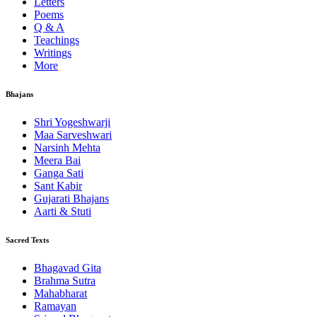
Letters
Poems
Q & A
Teachings
Writings
More
Bhajans
Shri Yogeshwarji
Maa Sarveshwari
Narsinh Mehta
Meera Bai
Ganga Sati
Sant Kabir
Gujarati Bhajans
Aarti & Stuti
Sacred Texts
Bhagavad Gita
Brahma Sutra
Mahabharat
Ramayan