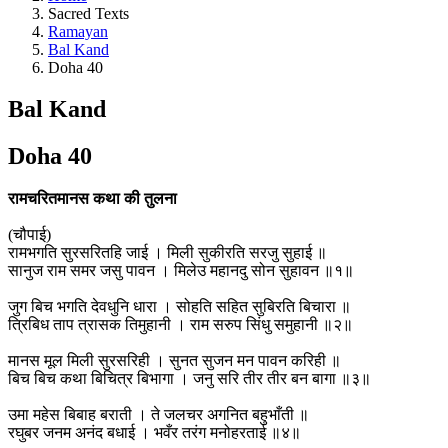
Sacred Texts
Ramayan
Bal Kand
Doha 40
Bal Kand
Doha 40
रामचरितमानस कथा की तुलना
(चौपाई)
रामभगति सुरसरितहि जाई । मिली सुकीरति सरजु सुहाई ॥
सानुज राम समर जसु पावन । मिलेउ महानदु सोन सुहावन ॥१॥
जुग बिच भगति देवधुनि धारा । सोहति सहित सुबिरति बिचारा ॥
त्रिबिध ताप त्रासक तिमुहानी । राम सरुप सिंधु समुहानी ॥२॥
मानस मूल मिली सुरसरिही । सुनत सुजन मन पावन करिही ॥
बिच बिच कथा बिचित्र बिभागा । जनु सरि तीर तीर बन बागा ॥३॥
उमा महेस बिबाह बराती । ते जलचर अगनित बहुभाँती ॥
रघुबर जनम अनंद बधाई । भवँर तरंग मनोहरताई ॥४॥