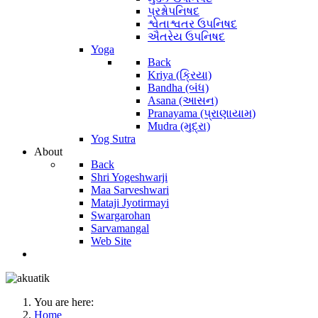
પ્રશ્નોપનિષદ
શ્વેતાશ્વતર ઉપનિષદ
ઐતરેય ઉપનિષદ
Yoga
Back
Kriya (ક્રિયા)
Bandha (બંધ)
Asana (આસન)
Pranayama (પ્રાણાયામ)
Mudra (મુદ્રા)
Yog Sutra
About
Back
Shri Yogeshwarji
Maa Sarveshwari
Mataji Jyotirmayi
Swargarohan
Sarvamangal
Web Site
You are here:
Home