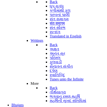
Back
ધૂપ સુગંધ
કળીમાંથી ફૂલ
પરબનાં પાણી
સંત સમાગમ
संत समागम
સંત સૌરભ
સત્સંગ
Translated in English
Writings
Back
અક્ષત
અનંત સૂર
પરિમલ
ફૂલવાડી
સનાતન સંગીત
દર્પણ
સ્વાતિબિંદુ
Tunes unto the Infinite
More
Back
તીર્થયાત્રા
ભગવાન રમણ મહર્ષિ
મહર્ષિની સુખદ સંનિધિમાં
Bhajans