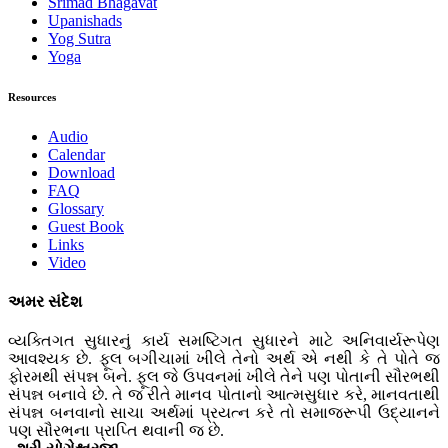
Srimad Bhagavat
Upanishads
Yog Sutra
Yoga
Resources
Audio
Calendar
Download
FAQ
Glossary
Guest Book
Links
Video
અમર સંદેશ
વ્યક્તિગત સુધારનું કાર્ય સમષ્ટિગત સુધારને માટે અનિવાર્યરૂપેણ
આવશ્યક છે. ફૂલ બગીચામાં ખીલે તેનો અર્થ એ નથી કે તે પોતે જ
ફોરમથી સંપન્ન બને. ફૂલ જે ઉપવનમાં ખીલે તેને પણ પોતાની સૌરભથી
સંપન્ન બનાવે છે. તે જ રીતે માનવ પોતાનો આત્મસુધાર કરે, માનવતાથી
સંપન્ન બનવાનો સાચા અર્થમાં પ્રયત્ન કરે તો સમાજરૂપી ઉદ્યાનને
પણ સૌરભના પ્રાપ્તિ થવાની જ છે.