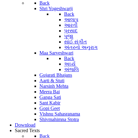
Back
Shri Yogeshwarji
Back
આલાપ
આરતી
પ્રસાદ
પૂજા
સાંઈ સંગીત
અંતરનો અનુરાગ
Maa Sarveshwari
Back
અર્ઘ્ય
અંજલિ
Gujarati Bhajans
Aarti & Stuti
Narsinh Mehta
Meera Bai
Ganga Sati
Sant Kabir
Gopi Geet
Vishnu Sahasranama
Shivmahimna Stotra
Download
Sacred Texts
Back