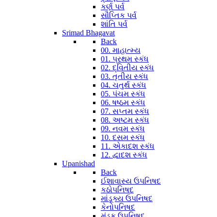
કર્ણ પર્વ
સૌપ્તિક પર્વ
શાંતિ પર્વ
Srimad Bhagavat
Back
00. માહાત્મ્ય
01. પ્રથમ સ્કંધ
02. દ્વિતીય સ્કંધ
03. તૃતીય સ્કંધ
04. ચતુર્થ સ્કંધ
05. પંચમ સ્કંધ
06. ષષ્ઠમ સ્કંધ
07. સપ્તમ સ્કંધ
08. અષ્ટમ સ્કંધ
09. નવમ સ્કંધ
10. દસમ સ્કંધ
11. એકાદશ સ્કંધ
12. દ્વાદશ સ્કંધ
Upanishad
Back
ઈશાવાસ્ય ઉપનિષદ
કઠોપનિષદ
માંડૂક્ય ઉપનિષદ
કેનોપનિષદ
મુંડક ઉપનિષદ