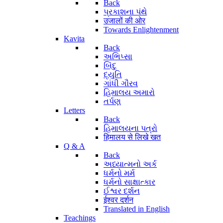
Back
પ્રકાશના પંથે
उजालों की ओर
Towards Enlightenment
Kavita
Back
અભિપ્સા
બિંદુ
દ્યુતિ
ગાંધી ગૌરવ
હિમાલય અમારો
તર્પણ
Letters
Back
હિમાલયના પત્રો
हिमालय से लिखे खत
Q & A
Back
અધ્યાત્મનો અર્ક
ધર્મનો મર્મ
ધર્મનો સાક્ષાત્કાર
ઈશ્વર દર્શન
ईश्वर दर्शन
Translated in English
Teachings