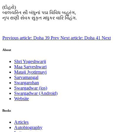
(દોહરો)
બાલચરિત સૌ બંધુનાં પદ્મ વિવિધ બહુરંગ,
નૃપ રાણી સેવક સુકૃત મધુકર વારિ વિહંગ.
Previous article: Doha 39
Prev
Next article: Doha 41
Next
About
Shri Yogeshwarji
Maa Sarveshwari
Mataji Jyotirmayi
Sarvamangal
Swargarohan
Swargadwar (ios)
Swargadwar (Android)
Website
Books
Articles
Autobiography