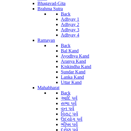
Bhagavad-Gita
Brahma Sutra
Back
Adhyay 1
Adhyay 2
Adhyay 3
Adhyay 4
Ramayan
Back
Bal Kand
Ayodhya Kand
Aranya Kand
Kiskindha Kand
Sundar Kand
Lanka Kand
Uttar Kand
Mahabharat
Back
આદિ પર્વ
સભા પર્વ
વન પર્વ
વિરાટ પર્વ
ઉદ્યોગ પર્વ
ભીષ્મ પર્વ
દ્રોણ પર્વ