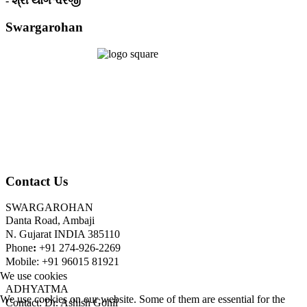
- શ્રી યોગેશ્વરજી
Swargarohan
Contact Us
SWARGAROHAN
Danta Road, Ambaji
N. Gujarat INDIA 385110
Phone
:
+91 274-926-2269
Mobile: +91 96015 81921
We use cookies
ADHYATMA
We use cookies on our website. Some of them are essential for the
Contact: Dr. Ashish Gohil