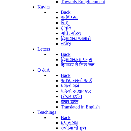
Towards Enlightenment
Kavita
Back
અભિપ્સા
બિંદુ
દ્યુતિ
ગાંધી ગૌરવ
હિમાલય અમારો
તર્પણ
Letters
Back
હિમાલયના પત્રો
हिमालय से लिखे खत
Q & A
Back
અધ્યાત્મનો અર્ક
ધર્મનો મર્મ
ધર્મનો સાક્ષાત્કાર
ઈશ્વર દર્શન
ईश्वर दर्शन
Translated in English
Teachings
Back
ધૂપ સુગંધ
કળીમાંથી ફૂલ