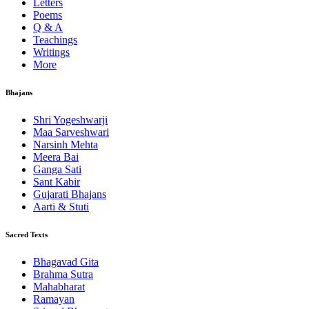
Letters
Poems
Q & A
Teachings
Writings
More
Bhajans
Shri Yogeshwarji
Maa Sarveshwari
Narsinh Mehta
Meera Bai
Ganga Sati
Sant Kabir
Gujarati Bhajans
Aarti & Stuti
Sacred Texts
Bhagavad Gita
Brahma Sutra
Mahabharat
Ramayan