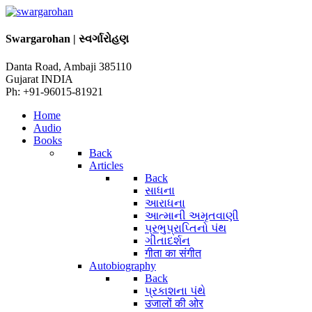
Swargarohan | સ્વર્ગારોહણ
Danta Road, Ambaji 385110
Gujarat INDIA
Ph: +91-96015-81921
Home
Audio
Books
Back
Articles
Back
સાધના
આરાધના
આત્માની અમૃતવાણી
પ્રભુપ્રાપ્તિનો પંથ
ગીતાદર્શન
गीता का संगीत
Autobiography
Back
પ્રકાશના પંથે
उजालों की ओर