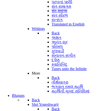
પરબનાં પાણી
સંત સમાગમ
संत समागम
સંત સૌરભ
સત્સંગ
Translated in English
Writings
Back
અક્ષત
અનંત સૂર
પરિમલ
ફૂલવાડી
સનાતન સંગીત
દર્પણ
સ્વાતિબિંદુ
Tunes unto the Infinite
More
Back
તીર્થયાત્રા
ભગવાન રમણ મહર્ષિ
મહર્ષિની સુખદ સંનિધિમાં
Bhajans
Back
Shri Yogeshwarji
Back