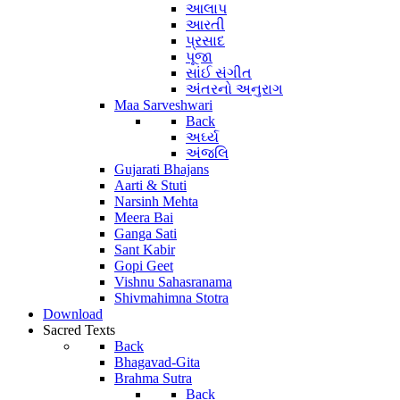
આલાપ
આરતી
પ્રસાદ
પૂજા
સાંઈ સંગીત
અંતરનો અનુરાગ
Maa Sarveshwari
Back
અર્ઘ્ય
અંજલિ
Gujarati Bhajans
Aarti & Stuti
Narsinh Mehta
Meera Bai
Ganga Sati
Sant Kabir
Gopi Geet
Vishnu Sahasranama
Shivmahimna Stotra
Download
Sacred Texts
Back
Bhagavad-Gita
Brahma Sutra
Back