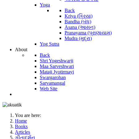
Yoga
Back
Kriya (ક્રિયા)
Bandha (બંધ)
Asana (આસન)
Pranayama (પ્રાણાયામ)
Mudra (મુદ્રા)
Yog Sutra
About
Back
Shri Yogeshwarji
Maa Sarveshwari
Mataji Jyotirmayi
Swargarohan
Sarvamangal
Web Site
You are here:
Home
Books
Articles
ગીતાદર્શન