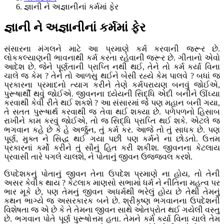
જ્ઞાની ને અજ્ઞાનીનાં કર્મમાં ફેર
જ્ઞાની ને અજ્ઞાનીનાં કર્મમાં ફેર
સંસારના મંગલને માટે આ પ્રમાણે કર્મ કરવાની જરૂર છે.
લોકકલ્યાણની ભાવનાથી કર્મ કરતા રહેવાની જરૂર છે. ગીતાનો એવો
આદેશ છે. જેને પૂર્ણતાની પ્રાપ્તિ નથી થઈ, તેને તો કર્મ કર્યા વિના
ચાલે જ કેમ ? તેને તો આળસુ થઈને બેસી રહ્યે કેમ પાલવે ? બધાં જ
પ્રકારના પ્રમાદનો ત્યાગ કરીને તેણે કર્મપરાયણ બનવું જોઈએ,
પુરૂષાર્થી થવું જોઈએ. જીવનના ધ્યેયની સિદ્ધિ એદી બનીને ઊંઘ્યા
કરવાથી કેવી રીતે થઈ શકશે ? આ સંસારમાં જે પણ મહાન બની ગયા,
તે સતત પુરૂષાર્થ કરવાથી જ તેવા થઈ શક્યા છે. પળેપળનો હિસાબ
રાખીને કામ કરવું જોઈએ, તો જ સિદ્ધિ પ્રાપ્તિ થઈ શકે. એટલે જ
ભગવાન કહે છે કે હે અર્જુન, તું કર્મ કર. આજે તો તું સાધક છે. પણ
પૂર્ણ, મુક્ત ને સિદ્ધ થઈ ગયા પછી પણ કર્મને ના છોડતો. ઉત્તમ
પ્રકારનાં કર્મો કરીને તું સૌનું હિત કરી શકીશ. જીવનના કેટલાય
પ્રવાસી તારે પગલે ચાલશે, ને પોતાનું જીવન ઉજ્જવલ કરશે.
ઉપદેશકનું પોતાનું જીવન તેના ઉપદેશ પ્રમાણે ના હોય, તો તેની
અસર કેવીક થાય ? કેટલાક માણસો સભામાં ધર્મ ને નીતિના મહત્વ પર
ભાર મૂકે છે, પણ તેમનું જીવન અધર્મથી ભરેલું હોય છે તેથી તેમનું
કથન ભાગ્યે જ અસરકારક બને છે. શ્રીકૃષ્ણ ભગવાનના ઉપદેશની
વિશેષતા જ એ છે કે તે તેમના જીવન સાથે ઓતપ્રોત થઈ ગયેલી વસ્તુ
છે. ભગવાન પોતે પૂર્ણ પુરૂષોત્તમ હતા. તેમને કર્મ કર્યા વિના ચાલે તેમ