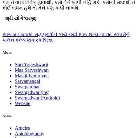
પણ તેનામાં વિવેક હોવાથી, કર્મો તેને બાંધી નહિ શકે. કર્મોની મદદથી તે
કોઈ બંધન હશે તો તેને પણ કાપી નાખશે.
- શ્રી યોગેશ્વરજી
Previous article: મહાપુરુષોને કાર્ય નથી
Prev
Next article: સ્વધર્મનું
પાલન કલ્યાણકારક
Next
About
Shri Yogeshwarji
Maa Sarveshwari
Mataji Jyotirmayi
Sarvamangal
Swargarohan
Swargadwar (ios)
Swargadwar (Android)
Website
Books
Articles
Autobiography