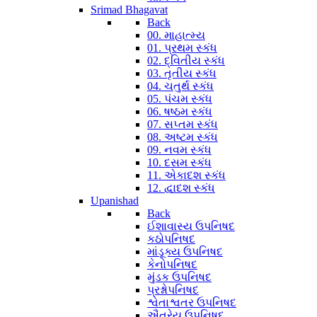
Srimad Bhagavat
Back
00. માહાત્મ્ય
01. પ્રથમ સ્કંધ
02. દ્વિતીય સ્કંધ
03. તૃતીય સ્કંધ
04. ચતુર્થ સ્કંધ
05. પંચમ સ્કંધ
06. ષષ્ઠમ સ્કંધ
07. સપ્તમ સ્કંધ
08. અષ્ટમ સ્કંધ
09. નવમ સ્કંધ
10. દસમ સ્કંધ
11. એકાદશ સ્કંધ
12. દ્વાદશ સ્કંધ
Upanishad
Back
ઈશાવાસ્ય ઉપનિષદ
કઠોપનિષદ
માંડૂક્ય ઉપનિષદ
કેનોપનિષદ
મુંડક ઉપનિષદ
પ્રશ્નોપનિષદ
શ્વેતાશ્વતર ઉપનિષદ
ઐતરેય ઉપનિષદ