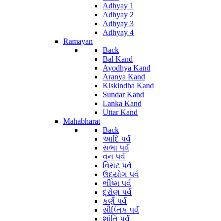
Adhyay 1
Adhyay 2
Adhyay 3
Adhyay 4
Ramayan
Back
Bal Kand
Ayodhya Kand
Aranya Kand
Kiskindha Kand
Sundar Kand
Lanka Kand
Uttar Kand
Mahabharat
Back
આદિ પર્વ
સભા પર્વ
વન પર્વ
વિરાટ પર્વ
ઉદ્યોગ પર્વ
ભીષ્મ પર્વ
દ્રોણ પર્વ
કર્ણ પર્વ
સૌપ્તિક પર્વ
શાંતિ પર્વ