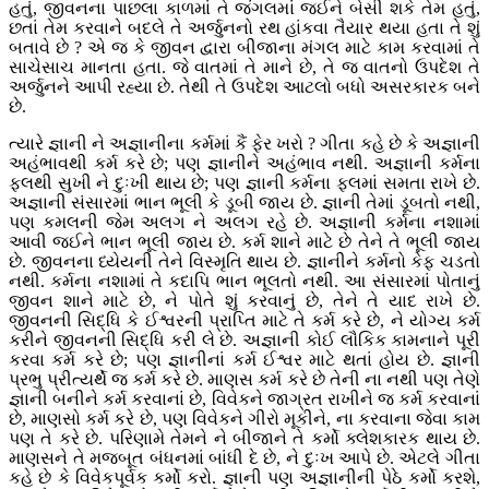
હતું, જીવનના પાછલા કાળમાં તે જંગલમાં જઈને બેસી શકે તેમ હતું,
છતાં તેમ કરવાને બદલે તે અર્જુનનો રથ હાંકવા તૈયાર થયા હતા તે શું
બતાવે છે ? એ જ કે જીવન દ્વારા બીજાના મંગલ માટે કામ કરવામાં તે
સાચેસાચ માનતા હતા. જે વાતમાં તે માને છે, તે જ વાતનો ઉપદેશ તે
અર્જુનને આપી રહ્યા છે. તેથી તે ઉપદેશ આટલો બધો અસરકારક બને
છે.
ત્યારે જ્ઞાની ને અજ્ઞાનીના કર્મમાં કૈં ફેર ખરો ? ગીતા કહે છે કે અજ્ઞાની
અહંભાવથી કર્મ કરે છે; પણ જ્ઞાનીને અહંભાવ નથી. અજ્ઞાની કર્મના
ફલથી સુખી ને દુઃખી થાય છે; પણ જ્ઞાની કર્મના ફલમાં સમતા રાખે છે.
અજ્ઞાની સંસારમાં ભાન ભૂલી કે ડૂબી જાય છે. જ્ઞાની તેમાં ડૂબતો નથી,
પણ કમલની જેમ અલગ ને અલગ રહે છે. અજ્ઞાની કર્મના નશામાં
આવી જઈને ભાન ભૂલી જાય છે. કર્મ શાને માટે છે તેને તે ભૂલી જાય
છે. જીવનના ધ્યેયની તેને વિસ્મૃતિ થાય છે. જ્ઞાનીને કર્મનો કેફ ચડતો
નથી. કર્મના નશામાં તે કદાપિ ભાન ભૂલતો નથી. આ સંસારમાં પોતાનું
જીવન શાને માટે છે, ને પોતે શું કરવાનું છે, તેને તે યાદ રાખે છે.
જીવનની સિદ્ધિ કે ઈશ્વરની પ્રાપ્તિ માટે તે કર્મ કરે છે, ને યોગ્ય કર્મ
કરીને જીવનની સિદ્ધિ કરી લે છે. અજ્ઞાની કોઈ લૌકિક કામનાને પૂરી
કરવા કર્મ કરે છે; પણ જ્ઞાનીનાં કર્મ ઈશ્વર માટે થતાં હોય છે. જ્ઞાની
પ્રભુ પ્રીત્યર્થે જ કર્મ કરે છે. માણસ કર્મ કરે છે તેની ના નથી પણ તેણે
જ્ઞાની બનીને કર્મ કરવાનાં છે, વિવેકને જાગ્રત રાખીને જ કર્મ કરવાનાં
છે, માણસો કર્મ કરે છે, પણ વિવેકને ગીરો મૂકીને, ના કરવાના જેવા કામ
પણ તે કરે છે. પરિણામે તેમને ને બીજાને તે કર્મો ક્લેશકારક થાય છે.
માણસને તે મજબૂત બંધનમાં બાંધી દે છે, ને દુઃખ આપે છે. એટલે ગીતા
કહે છે કે વિવેકપૂર્વક કર્મો કરો. જ્ઞાની પણ અજ્ઞાનીની પેઠે કર્મો કરશે,