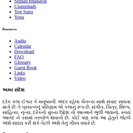
Srimad Bhagavat
Upanishads
Yog Sutra
Yoga
Resources
Audio
Calendar
Download
FAQ
Glossary
Guest Book
Links
Video
અમર સંદેશ
દરેક કલા ઈશ્વર કે મનુષ્યની અંદર રહેલા ચૈતન્ય સાથે સંવાદ સાધવા
માગે છે. તે પ્રયત્નનું પરિણામ એ કલાનું રૂપ છે. સંગીત, ચિત્ર, શિલ્પ,
સાહિત્ય, નૃત્ય, દરેકનો મુખ્ય ઉદ્દેશ તો આત્માને ભુલી જવાનો, સ્વયં
આનંદ ને રસમાં તરબોળ થવાનો છે. કોઈ પણ કલા આ હેતુને જેટલે
અંશે સાધ્ય કરી શકે તેટલે અંશે તેનું ગૌરવ વધારે છે.