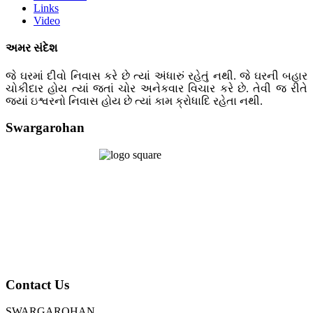
Links
Video
અમર સંદેશ
જે ઘરમાં દીવો નિવાસ કરે છે ત્યાં અંધારું રહેતું નથી. જે ઘરની બહાર
ચોકીદાર હોય ત્યાં જતાં ચોર અનેકવાર વિચાર કરે છે. તેવી જ રીતે
જ્યાં ઇશ્વરનો નિવાસ હોય છે ત્યાં કામ ક્રોધાદિ રહેતા નથી.
Swargarohan
Contact Us
SWARGAROHAN