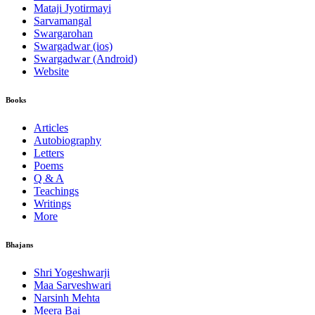
Mataji Jyotirmayi
Sarvamangal
Swargarohan
Swargadwar (ios)
Swargadwar (Android)
Website
Books
Articles
Autobiography
Letters
Poems
Q & A
Teachings
Writings
More
Bhajans
Shri Yogeshwarji
Maa Sarveshwari
Narsinh Mehta
Meera Bai