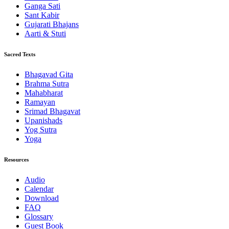
Ganga Sati
Sant Kabir
Gujarati Bhajans
Aarti & Stuti
Sacred Texts
Bhagavad Gita
Brahma Sutra
Mahabharat
Ramayan
Srimad Bhagavat
Upanishads
Yog Sutra
Yoga
Resources
Audio
Calendar
Download
FAQ
Glossary
Guest Book