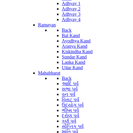
Adhyay 1
Adhyay 2
Adhyay 3
Adhyay 4
Ramayan
Back
Bal Kand
Ayodhya Kand
Aranya Kand
Kiskindha Kand
Sundar Kand
Lanka Kand
Uttar Kand
Mahabharat
Back
આદિ પર્વ
સભા પર્વ
વન પર્વ
વિરાટ પર્વ
ઉદ્યોગ પર્વ
ભીષ્મ પર્વ
દ્રોણ પર્વ
કર્ણ પર્વ
સૌપ્તિક પર્વ
શાંતિ પર્વ