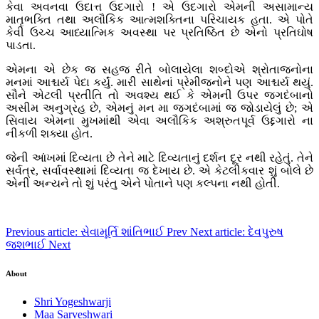
કેવા અવનવા ઉદાત્ત ઉદગારો ! એ ઉદગારો એમની અસામાન્ય
માતૃભક્તિ તથા અલૌકિક આત્મશક્તિના પરિચાયક હતા. એ પોતે
કેવી ઉચ્ચ આધ્યાત્મિક અવસ્થા પર પ્રતિષ્ઠિત છે એનો પ્રતિઘોષ
પાડતા.
એમના એ છેક જ સહજ રીતે બોલાયેલા શબ્દોએ શ્રોતાજનોના
મનમાં આશ્ચર્ય પેદા કર્યું. મારી સાથેનાં પ્રેમીજનોને પણ આશ્ચર્ય થયું.
સૌને એટલી પ્રતીતિ તો અવશ્ય થઈ કે એમની ઉપર જગદંબાનો
અસીમ અનુગ્રહ છે, એમનું મન મા જગદંબામાં જ જોડાયેલું છે; એ
સિવાય એમના મુખમાંથી એવા અલૌકિક અશ્રુતપૂર્વ ઉદ્દગારો ના
નીકળી શક્યા હોત.
જેની આંખમાં દિવ્યતા છે તેને માટે દિવ્યતાનું દર્શન દૂર નથી રહેતું. તેને
સર્વત્ર, સર્વાવસ્થામાં દિવ્યતા જ દેખાય છે. એ કેટલીકવાર શું બોલે છે
એની અન્યને તો શું પરંતુ એને પોતાને પણ કલ્પના નથી હોતી.
Previous article: સેવામૂર્તિ શાંતિભાઈ
Prev
Next article: દેવપુરુષ
જશભાઈ
Next
About
Shri Yogeshwarji
Maa Sarveshwari