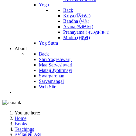
Yoga
Back
Kriya (ક્રિયા)
Bandha (બંધ)
Asana (આસન)
Pranayama (પ્રાણાયામ)
Mudra (મુદ્રા)
Yog Sutra
About
Back
Shri Yogeshwarji
Maa Sarveshwari
Mataji Jyotirmayi
Swargarohan
Sarvamangal
Web Site
You are here:
Home
Books
Teachings
કળીમાંથી ફૂલ