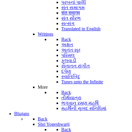
પરબનાં પાણી
સંત સમાગમ
संत समागम
સંત સૌરભ
સત્સંગ
Translated in English
Writings
Back
અક્ષત
અનંત સૂર
પરિમલ
ફૂલવાડી
સનાતન સંગીત
દર્પણ
સ્વાતિબિંદુ
Tunes unto the Infinite
More
Back
તીર્થયાત્રા
ભગવાન રમણ મહર્ષિ
મહર્ષિની સુખદ સંનિધિમાં
Bhajans
Back
Shri Yogeshwarji
Back