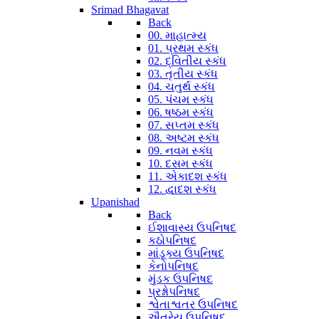
Srimad Bhagavat
Back
00. માહાત્મ્ય
01. પ્રથમ સ્કંધ
02. દ્વિતીય સ્કંધ
03. તૃતીય સ્કંધ
04. ચતુર્થ સ્કંધ
05. પંચમ સ્કંધ
06. ષષ્ઠમ સ્કંધ
07. સપ્તમ સ્કંધ
08. અષ્ટમ સ્કંધ
09. નવમ સ્કંધ
10. દસમ સ્કંધ
11. એકાદશ સ્કંધ
12. દ્વાદશ સ્કંધ
Upanishad
Back
ઈશાવાસ્ય ઉપનિષદ
કઠોપનિષદ
માંડૂક્ય ઉપનિષદ
કેનોપનિષદ
મુંડક ઉપનિષદ
પ્રશ્નોપનિષદ
શ્વેતાશ્વતર ઉપનિષદ
ઐતરેય ઉપનિષદ