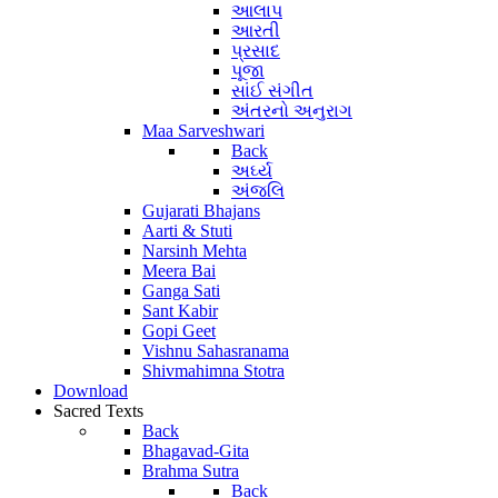
આલાપ
આરતી
પ્રસાદ
પૂજા
સાંઈ સંગીત
અંતરનો અનુરાગ
Maa Sarveshwari
Back
અર્ઘ્ય
અંજલિ
Gujarati Bhajans
Aarti & Stuti
Narsinh Mehta
Meera Bai
Ganga Sati
Sant Kabir
Gopi Geet
Vishnu Sahasranama
Shivmahimna Stotra
Download
Sacred Texts
Back
Bhagavad-Gita
Brahma Sutra
Back