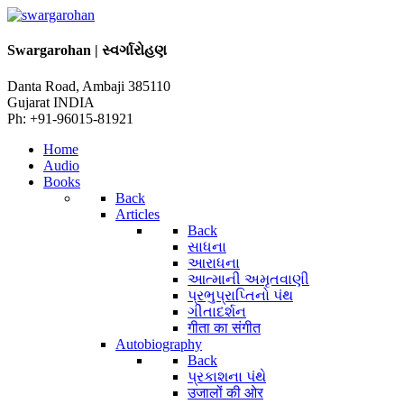
Swargarohan | સ્વર્ગારોહણ
Danta Road, Ambaji 385110
Gujarat INDIA
Ph: +91-96015-81921
Home
Audio
Books
Back
Articles
Back
સાધના
આરાધના
આત્માની અમૃતવાણી
પ્રભુપ્રાપ્તિનો પંથ
ગીતાદર્શન
गीता का संगीत
Autobiography
Back
પ્રકાશના પંથે
उजालों की ओर