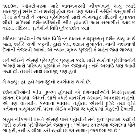
૧૯૮0ના ઑકટોબરમાં મારે ભાવનગરથી નીકળવાનું થયું ત્યારે
માતાજીનું શરીર શાંત થયેલું હોવા છતાં પણ એમની રુચિને અનુલક્ષીને
મેં મા સર્વેશ્વરી ને અન્ય પ્રેમીજનો સાથે એ મનહર મંદિરની મુલાકાત
લીધી. મંદિરમાં દર્શનાર્થીઓની ભીડ હોવાથી અમે સંભાળીને આગળ
વધ્યાં. મંદિરમાં પ્રવેશીને વિધિપૂર્વક દર્શન કર્યા.
મંદિરમાં પ્રવેશતાં જ એક વિચિત્ર દેખાતા સાધુપુરુષનું દર્શન થયું. માથે
જટા, શરીરે કાળી કફની, હાથે કડાં, શ્યામ મુખાકૃતિ, નાની નશાવાળી
દેખાતી તેજસ્વી આંખો. એ ત્યાંના મુખ્ય પુજારી કે મહંત જેવા લાગ્યા.
મને જોઈને એમણે પ્રેમપૂર્વક પ્રણામ કર્યા. મારી સાથેનાં પ્રેમીજનોને
એમણે મારો પરિચય પૂછ્યો ને મને જણાવ્યું : તમે અગાઉ પણ આવી
ગયા છો. તમારી સાથે માતાજી પણ હતાં.
મેં કહ્યું : હા, હવે માતાજીનો સ્વર્ગવાસ થયો છે.
દર્શનાર્થીઓની ભીડ પુષ્કળ હોવાથી એ દર્શનાર્થીઓને નિયંત્રણમાં
રાખતા દેખાયા. એમની સાથે વધારે વાતચીત કરવાનો અવકાશ ન હતો.
એ પણ વાતચીત કરવાના ભાવમાં નહોતા. એમની દૃષ્ટિ તથા વૃત્તિ
વર્તમાન વાયુમંડળથી પરના કોઈક બીજા જ પ્રદેશમાં વિહરતી દેખાતી.
બહાર નીકળતી વખતે એમણે પાસે પહોંચીને મને પુનઃ પ્રણામ કર્યા ને
મારી સાથેનાં પ્રેમીજનોને જણાવ્યું : ‘એમના સ્વરૂપમાં જગદંબા પોતે
જ ફરી, રમી કે લીલા કરી રહ્યાં છે. એ સાક્ષાત્ જગદંબા જ છે.’