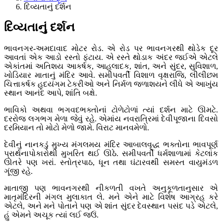
દિવ્યતાનું દર્શન
દિવ્યતાનું દર્શન
ભાવનગર-અમદાવાદ મોટર રોડ. એ રોડ પર ભાવનગરથી થોડેક દૂર
આવતાં એક આડો રસ્તો ફંટાય. એ રસ્તે થોડાક અંદર જઈએ એટલે
એકાંતમાં અતિશય આકર્ષક, આહલાદક, શાંત, અને સુંદર, સુવિશાળ,
ખોડિયાર માતાનું મંદિર આવે. સમીપવર્તી વિશાળ વૃક્ષરાજિ, લીલીછમ
ચિત્તાકર્ષક હૃદયંગમ ટેકરીઓ અને નિર્મળ જળાશયને લીધે એ આખુંય
સ્થાન આનંદ આપે, શાંતિ બક્ષે.
ભાવિકો અથવા ભગવદભક્તોનાં ટોળેટોળાં ત્યાં દર્શન માટે ઊમટે.
દરરોજ લગભગ મેળા જેવું રહે. એમાંય નવરાત્રિમાં દેવીપૂજાના દિવસો
દરમિયાન તો મોટો મેળો જામે. વિરાટ માનવમેળો.
દેવીનું નાનકડું મુખ્ય મંગલમય મંદિર આબાલવૃદ્ધ ભક્તોના ભાવપૂર્ણ
પ્રાર્થનાપોકારોથી મુખરિત થઈ ઊઠે. સમીપવર્તી ધર્મશાળામાં કેટલાંક
ઊતરે પણ ખરાં. સ્તોત્રપાઠ, ધૂન તથા ઘંટારવથી સમસ્ત વાયુમંડળ
ગૂંજી રહે.
માતાજી પણ ભાવનગરથી નીકળતી વખતે અનુકૂળતાનુસાર એ
માતૃમંદિરની મંગલ મુલાકાત લે. મને એને માટે વિશેષ આગ્રહ કરે
એટલે, અને મને પોતાને પણ એ શાંત સુંદર દેવસ્થાન પસંદ પડે એટલે,
હું એમને અચૂક ત્યાં લઈ જઉં.