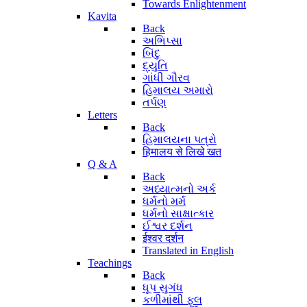
Towards Enlightenment
Kavita
Back
અભિપ્સા
બિંદુ
દ્યુતિ
ગાંધી ગૌરવ
હિમાલય અમારો
તર્પણ
Letters
Back
હિમાલયના પત્રો
हिमालय से लिखे खत
Q & A
Back
અધ્યાત્મનો અર્ક
ધર્મનો મર્મ
ધર્મનો સાક્ષાત્કાર
ઈશ્વર દર્શન
ईश्वर दर्शन
Translated in English
Teachings
Back
ધૂપ સુગંધ
કળીમાંથી ફૂલ