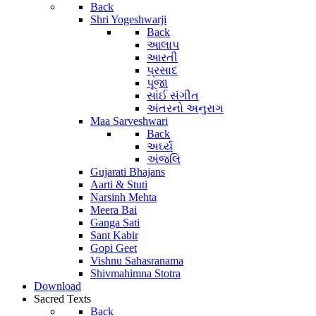
Back
Shri Yogeshwarji
Back
આલાપ
આરતી
પ્રસાદ
પૂજા
સાંઈ સંગીત
અંતરનો અનુરાગ
Maa Sarveshwari
Back
અર્ઘ્ય
અંજલિ
Gujarati Bhajans
Aarti & Stuti
Narsinh Mehta
Meera Bai
Ganga Sati
Sant Kabir
Gopi Geet
Vishnu Sahasranama
Shivmahimna Stotra
Download
Sacred Texts
Back