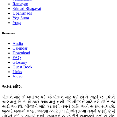
Ramayan
Srimad Bhagavat
Upanishads
Yog Sutra
Yoga
Resources
Audio
Calendar
Download
FAQ
Glossary
Guest Book
Links
Video
અમર સંદેશ
પોતાને માટે તો બધાં જ કરે. જે પોતાને માટે કરો છો તે અહીં જ મુકીને
ચાલવાનું છે. સાથે કાંઈ આવવાનું નથી. જે બીજાને માટે કરો છો તે જ
સાથે આવશે. બીજાને માટે કરવાથી તમને શાંતિ અને સંતોષ સાંપડશે.
જ્યારે જવાનો વખત આવશે ત્યારે તમારો અંતરાત્મા તમને કહેશે કે મેં
કોઈનું કંઈ બગાડ્યું નથી. જીવનને હું જે રીતે સમજતો હતો તે રીતે