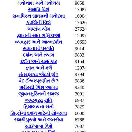
મનોનાશ અને મનોલય
9058
સમાધિ વિશે
13987
સમાધિસ્થ સાધકની મનોદશા
10004
કુંડલિની વિશે
17626
અષ્ટાંગ યોગ
27624
જ્ઞાનની સાત ભૂમિકાઓ
15097
વ્યવહાર અને આત્મદર્શન
10693
સાધનામાં પ્રગતિ
9614
દર્શન અને ત્યાગ
9833
દર્શન અને ચમત્કાર
9154
જ્ઞાન અને કર્મ
12074
મંત્રદ્રષ્ટા એટલે શું ?
9794
વેદ ઈશ્વરપ્રણીત છે ?
9836
શરીરથી ભિન્ન આત્મા
9240
જીવનમુક્તિની સમજ
7091
અષ્ટગ્રહ યુતિ
6937
હિમાલયના સંતો
7829
સિદ્ધોના દર્શન માટેની યોગ્યતા
6600
સમર્થ પુરુષો અને જનસેવા
6768
સાંઈબાબા વિશે
7687