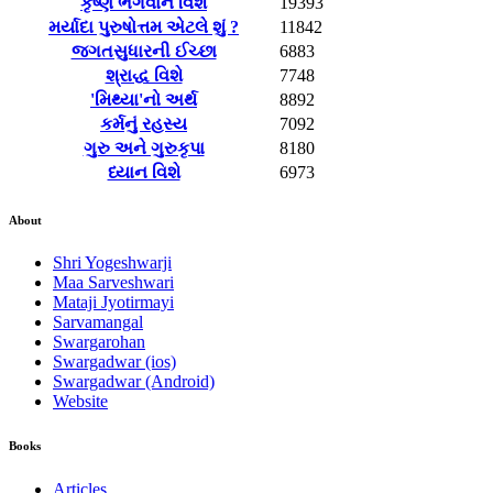
કૃષ્ણ ભગવાન વિશે
19393
મર્યાદા પુરુષોત્તમ એટલે શું ?
11842
જગતસુધારની ઈચ્છા
6883
શ્રાદ્ધ વિશે
7748
'મિથ્યા'નો અર્થ
8892
કર્મનું રહસ્ય
7092
ગુરુ અને ગુરુકૃપા
8180
ધ્યાન વિશે
6973
About
Shri Yogeshwarji
Maa Sarveshwari
Mataji Jyotirmayi
Sarvamangal
Swargarohan
Swargadwar (ios)
Swargadwar (Android)
Website
Books
Articles