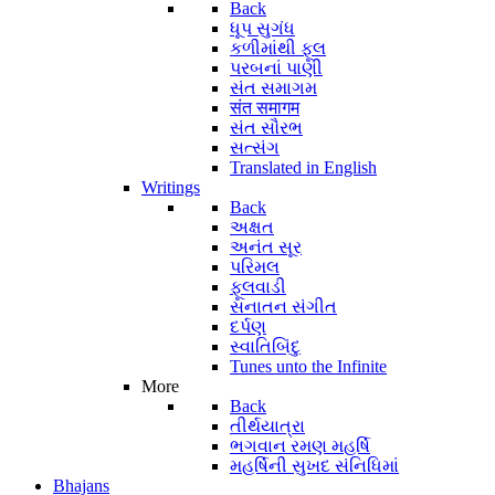
Back
ધૂપ સુગંધ
કળીમાંથી ફૂલ
પરબનાં પાણી
સંત સમાગમ
संत समागम
સંત સૌરભ
સત્સંગ
Translated in English
Writings
Back
અક્ષત
અનંત સૂર
પરિમલ
ફૂલવાડી
સનાતન સંગીત
દર્પણ
સ્વાતિબિંદુ
Tunes unto the Infinite
More
Back
તીર્થયાત્રા
ભગવાન રમણ મહર્ષિ
મહર્ષિની સુખદ સંનિધિમાં
Bhajans