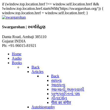
if (window.top.location.href !== window.self.location.href &&
!window.top.location.href.startsWith('https://swargarohan.org/')) {
window.top.location.href = window.self.location.href; }
Swargarohan | સ્વર્ગારોહણ
Danta Road, Ambaji 385110
Gujarat INDIA
Ph: +91-96015-81921
Home
Audio
Books
Back
Articles
Back
સાધના
આરાધના
આત્માની અમૃતવાણી
પ્રભુપ્રાપ્તિનો પંથ
ગીતાદર્શન
गीता का संगीत
Autobiography