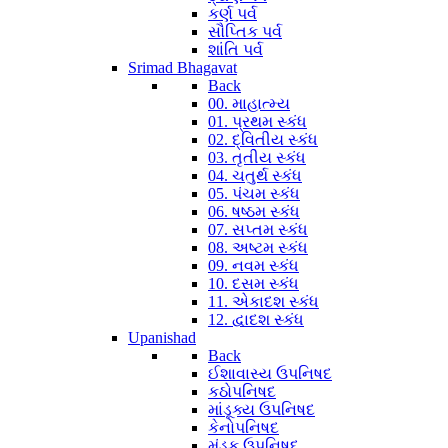
કર્ણ પર્વ
સૌપ્તિક પર્વ
શાંતિ પર્વ
Srimad Bhagavat
Back
00. માહાત્મ્ય
01. પ્રથમ સ્કંધ
02. દ્વિતીય સ્કંધ
03. તૃતીય સ્કંધ
04. ચતુર્થ સ્કંધ
05. પંચમ સ્કંધ
06. ષષ્ઠમ સ્કંધ
07. સપ્તમ સ્કંધ
08. અષ્ટમ સ્કંધ
09. નવમ સ્કંધ
10. દસમ સ્કંધ
11. એકાદશ સ્કંધ
12. દ્વાદશ સ્કંધ
Upanishad
Back
ઈશાવાસ્ય ઉપનિષદ
કઠોપનિષદ
માંડૂક્ય ઉપનિષદ
કેનોપનિષદ
મુંડક ઉપનિષદ