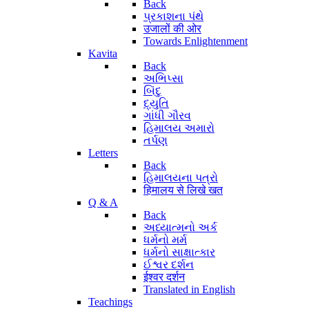
Back
પ્રકાશના પંથે
उजालों की ओर
Towards Enlightenment
Kavita
Back
અભિપ્સા
બિંદુ
દ્યુતિ
ગાંધી ગૌરવ
હિમાલય અમારો
તર્પણ
Letters
Back
હિમાલયના પત્રો
हिमालय से लिखे खत
Q & A
Back
અધ્યાત્મનો અર્ક
ધર્મનો મર્મ
ધર્મનો સાક્ષાત્કાર
ઈશ્વર દર્શન
ईश्वर दर्शन
Translated in English
Teachings