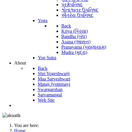
પ્રશ્નોપનિષદ
શ્વેતાશ્વતર ઉપનિષદ
ઐતરેય ઉપનિષદ
Yoga
Back
Kriya (ક્રિયા)
Bandha (બંધ)
Asana (આસન)
Pranayama (પ્રાણાયામ)
Mudra (મુદ્રા)
Yog Sutra
About
Back
Shri Yogeshwarji
Maa Sarveshwari
Mataji Jyotirmayi
Swargarohan
Sarvamangal
Web Site
You are here:
Home