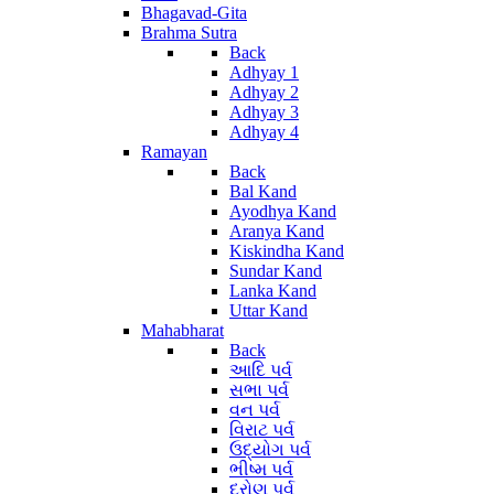
Bhagavad-Gita
Brahma Sutra
Back
Adhyay 1
Adhyay 2
Adhyay 3
Adhyay 4
Ramayan
Back
Bal Kand
Ayodhya Kand
Aranya Kand
Kiskindha Kand
Sundar Kand
Lanka Kand
Uttar Kand
Mahabharat
Back
આદિ પર્વ
સભા પર્વ
વન પર્વ
વિરાટ પર્વ
ઉદ્યોગ પર્વ
ભીષ્મ પર્વ
દ્રોણ પર્વ