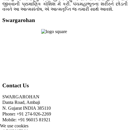
જીવવાની પ્રામાણિક કોશિશ મેં કરી. પંચમહાભૂતના શરીરને છોડતી
વખતે આ આત્મસંતોષ, એ આત્મતૃપ્તિ જ તમારી સાથે આવશે.
Swargarohan
Contact Us
SWARGAROHAN
Danta Road, Ambaji
N. Gujarat INDIA 385110
Phone
:
+91 274-926-2269
Mobile: +91 96015 81921
We use cookies