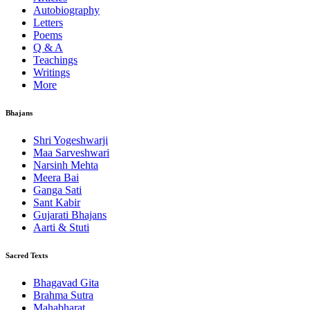
Autobiography
Letters
Poems
Q & A
Teachings
Writings
More
Bhajans
Shri Yogeshwarji
Maa Sarveshwari
Narsinh Mehta
Meera Bai
Ganga Sati
Sant Kabir
Gujarati Bhajans
Aarti & Stuti
Sacred Texts
Bhagavad Gita
Brahma Sutra
Mahabharat