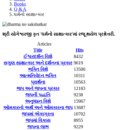
Books
Q & A
ધર્મનો સાક્ષાત્કાર
શ્રી યોગેશ્વરજી કૃત 'ધર્મનો સાક્ષાત્કાર'માં રજૂ થયેલ પ્રશ્નોત્તરી.
Articles
Title
Hits
ઈશ્વરદર્શન વિશે
8432
સગુણ સાક્ષાત્કાર અને દર્શનના પ્રકાર
9619
ભક્તિ વિશે
13500
આત્મનિવેદન ભક્તિ
10311
પ્રાર્થના
10563
જપ અને જપના પ્રકાર
12183
જપની પદ્ધતિ
9238
અનુષ્ઠાન વિશે
15967
ઓમકારનો અર્થ અને ઓમકારના જપ
13687
જપમાં એકાગ્રતા
10702
જપમાં વિકાસ
8955
જપના લાભ
9229