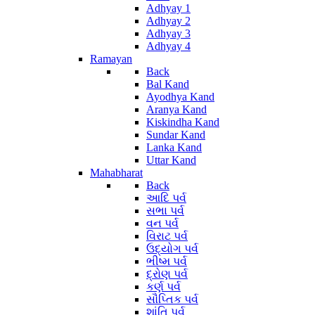
Adhyay 1
Adhyay 2
Adhyay 3
Adhyay 4
Ramayan
Back
Bal Kand
Ayodhya Kand
Aranya Kand
Kiskindha Kand
Sundar Kand
Lanka Kand
Uttar Kand
Mahabharat
Back
આદિ પર્વ
સભા પર્વ
વન પર્વ
વિરાટ પર્વ
ઉદ્યોગ પર્વ
ભીષ્મ પર્વ
દ્રોણ પર્વ
કર્ણ પર્વ
સૌપ્તિક પર્વ
શાંતિ પર્વ