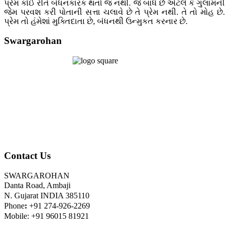
પ્રેમ કોઈ રીતે બંધનકારક થતો જ નથી. જે બાંધે છે એટલે કે ગુલામની
જેમ પરવશ કરી પોતાની સત્તા ચલાવે છે તે પ્રેમ નથી. તે તો મોહ છે.
પ્રેમ તો હંમેશાં મુક્તિદાતા છે, બંધનથી ઉન્મુકત કરનાર છે.
Swargarohan
Contact Us
SWARGAROHAN
Danta Road, Ambaji
N. Gujarat INDIA 385110
Phone
:
+91 274-926-2269
Mobile: +91 96015 81921