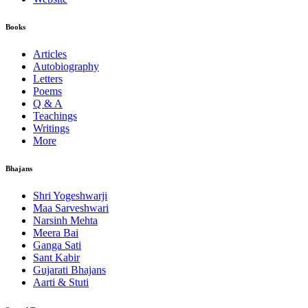
Books
Articles
Autobiography
Letters
Poems
Q & A
Teachings
Writings
More
Bhajans
Shri Yogeshwarji
Maa Sarveshwari
Narsinh Mehta
Meera Bai
Ganga Sati
Sant Kabir
Gujarati Bhajans
Aarti & Stuti