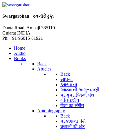
Swargarohan | સ્વર્ગારોહણ
Danta Road, Ambaji 385110
Gujarat INDIA
Ph: +91-96015-81921
Home
Audio
Books
Back
Articles
Back
સાધના
આરાધના
આત્માની અમૃતવાણી
પ્રભુપ્રાપ્તિનો પંથ
ગીતાદર્શન
गीता का संगीत
Autobiography
Back
પ્રકાશના પંથે
उजालों की ओर