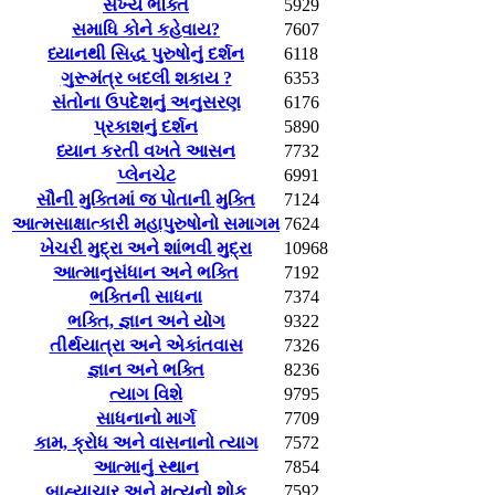
સખ્ય ભક્તિ
5929
સમાધિ કોને કહેવાય?
7607
ધ્યાનથી સિદ્ધ પુરુષોનું દર્શન
6118
ગુરૂમંત્ર બદલી શકાય ?
6353
સંતોના ઉપદેશનું અનુસરણ
6176
પ્રકાશનું દર્શન
5890
ધ્યાન કરતી વખતે આસન
7732
પ્લેનચેટ
6991
સૌની મુક્તિમાં જ પોતાની મુક્તિ
7124
આત્મસાક્ષાત્કારી મહાપુરુષોનો સમાગમ
7624
ખેચરી મુદ્રા અને શાંભવી મુદ્રા
10968
આત્માનુસંધાન અને ભક્તિ
7192
ભક્તિની સાધના
7374
ભક્તિ, જ્ઞાન અને યોગ
9322
તીર્થયાત્રા અને એકાંતવાસ
7326
જ્ઞાન અને ભક્તિ
8236
ત્યાગ વિશે
9795
સાધનાનો માર્ગ
7709
કામ, ક્રોધ અને વાસનાનો ત્યાગ
7572
આત્માનું સ્થાન
7854
બાહ્યાચાર અને મૃત્યુનો શોક
7592