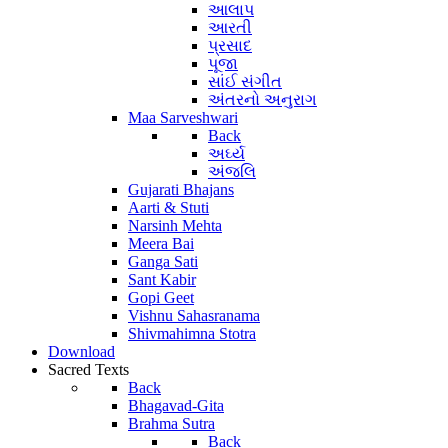
આલાપ
આરતી
પ્રસાદ
પૂજા
સાંઈ સંગીત
અંતરનો અનુરાગ
Maa Sarveshwari
Back
અર્ઘ્ય
અંજલિ
Gujarati Bhajans
Aarti & Stuti
Narsinh Mehta
Meera Bai
Ganga Sati
Sant Kabir
Gopi Geet
Vishnu Sahasranama
Shivmahimna Stotra
Download
Sacred Texts
Back
Bhagavad-Gita
Brahma Sutra
Back