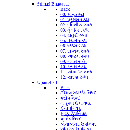
Srimad Bhagavat
Back
00. માહાત્મ્ય
01. પ્રથમ સ્કંધ
02. દ્વિતીય સ્કંધ
03. તૃતીય સ્કંધ
04. ચતુર્થ સ્કંધ
05. પંચમ સ્કંધ
06. ષષ્ઠમ સ્કંધ
07. સપ્તમ સ્કંધ
08. અષ્ટમ સ્કંધ
09. નવમ સ્કંધ
10. દસમ સ્કંધ
11. એકાદશ સ્કંધ
12. દ્વાદશ સ્કંધ
Upanishad
Back
ઈશાવાસ્ય ઉપનિષદ
કઠોપનિષદ
માંડૂક્ય ઉપનિષદ
કેનોપનિષદ
મુંડક ઉપનિષદ
પ્રશ્નોપનિષદ
શ્વેતાશ્વતર ઉપનિષદ
ઐતરેય ઉપનિષદ