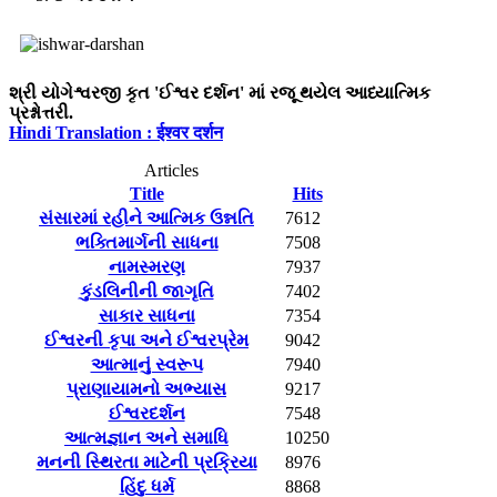
શ્રી યોગેશ્વરજી કૃત 'ઈશ્વર દર્શન' માં રજૂ થયેલ આધ્યાત્મિક
પ્રશ્નોત્તરી.
Hindi Translation : ईश्वर दर्शन
Articles
Title
Hits
સંસારમાં રહીને આત્મિક ઉન્નતિ
7612
ભક્તિમાર્ગની સાધના
7508
નામસ્મરણ
7937
કુંડલિનીની જાગૃતિ
7402
સાકાર સાધના
7354
ઈશ્વરની કૃપા અને ઈશ્વરપ્રેમ
9042
આત્માનું સ્વરૂપ
7940
પ્રાણાયામનો અભ્યાસ
9217
ઈશ્વરદર્શન
7548
આત્મજ્ઞાન અને સમાધિ
10250
મનની સ્થિરતા માટેની પ્રક્રિયા
8976
હિંદુ ધર્મ
8868