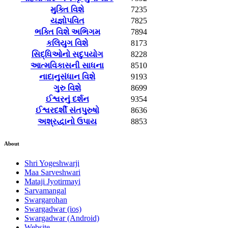
મુક્તિ વિશે
7235
યજ્ઞોપવિત
7825
ભક્તિ વિશે અભિગમ
7894
કલિયુગ વિશે
8173
સિદ્ધિઓનો સદુપયોગ
8228
આત્મવિકાસની સાધના
8510
નાદાનુસંધાન વિશે
9193
ગુરુ વિશે
8699
ઈશ્વરનું દર્શન
9354
ઈશ્વરદર્શી સંતપુરુષો
8636
અશ્રદ્ધાનો ઉપાય
8853
About
Shri Yogeshwarji
Maa Sarveshwari
Mataji Jyotirmayi
Sarvamangal
Swargarohan
Swargadwar (ios)
Swargadwar (Android)
Website