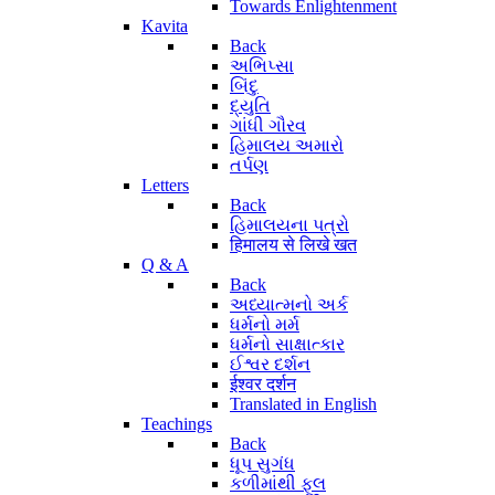
Towards Enlightenment
Kavita
Back
અભિપ્સા
બિંદુ
દ્યુતિ
ગાંધી ગૌરવ
હિમાલય અમારો
તર્પણ
Letters
Back
હિમાલયના પત્રો
हिमालय से लिखे खत
Q & A
Back
અધ્યાત્મનો અર્ક
ધર્મનો મર્મ
ધર્મનો સાક્ષાત્કાર
ઈશ્વર દર્શન
ईश्वर दर्शन
Translated in English
Teachings
Back
ધૂપ સુગંધ
કળીમાંથી ફૂલ