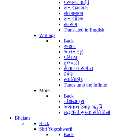
પરબનાં પાણી
સંત સમાગમ
संत समागम
સંત સૌરભ
સત્સંગ
Translated in English
Writings
Back
અક્ષત
અનંત સૂર
પરિમલ
ફૂલવાડી
સનાતન સંગીત
દર્પણ
સ્વાતિબિંદુ
Tunes unto the Infinite
More
Back
તીર્થયાત્રા
ભગવાન રમણ મહર્ષિ
મહર્ષિની સુખદ સંનિધિમાં
Bhajans
Back
Shri Yogeshwarji
Back