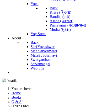
Yoga
Back
Kriya (ક્રિયા)
Bandha (બંધ)
Asana (આસન)
Pranayama (પ્રાણાયામ)
Mudra (મુદ્રા)
Yog Sutra
About
Back
Shri Yogeshwarji
Maa Sarveshwari
Mataji Jyotirmayi
Swargarohan
Sarvamangal
Web Site
You are here:
Home
Books
Q & A
ઈશ્વર દર્શન