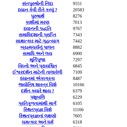
સંતપુરુષોની નિંદા
9551
ધ્યાન કેવી રીતે કરવું ?
20583
પુરુષાર્થ
8276
કાશીમાં મરણ
7013
ધ્યાનની પદ્ધતિ
9767
સમાધિદશાની પ્રાપ્તિ
7343
સાક્ષાત્કાર માટે ગૃહત્યાગ
7442
બ્રહ્મચર્યનું પાલન
8882
સમાધિ અને લય
6900
મૂર્તિપૂજા
7297
વિઘ્નો અને પ્રાયશ્ચિત
6845
ઈશ્વરદર્શન માટેની તાલાવેલી
7109
ધ્યાનમાં એકાગ્રતા
8487
જ્યોતિષ શાસ્ત્ર વિશે
10166
દર્શન ક્યારે થાય ?
6379
પશુબલિ
6229
પ્રતિકૂળતામાંથી માર્ગ
6105
સ્થિતપ્રજ્ઞ વિશે
11166
સ્થિતપ્રજ્ઞનાં લક્ષણો
7605
ચમત્કાર અને ધર્મ
6318